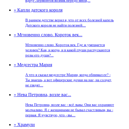
вдруг Лермонтов возник передо мной,...
» Капли датского короля
В раннем детстве верил я, что от всех болезней капель
Датского короля не найти полезней....
» Мгновенно слово. Короток век...
Мгновенно слово. Короток век. Где ж умещается
человек? Как, и когда, и в какой глуши распускаются
розы его души?...
» Медсестра Мария
А что я сказал медсестре Марии, когда обнимал ее? -
Ты знаешь, а вот офицерские дочки на нас, на солдат,
не глядят....
» Нева Петровна, возле вас...
Нева Петровна, возле вас - всё львы. Они вас охраняют
молчаливо. Я с женщинами не бывал счастливым, вы -
первая. Я чувствую, что - вы....
» Храмули