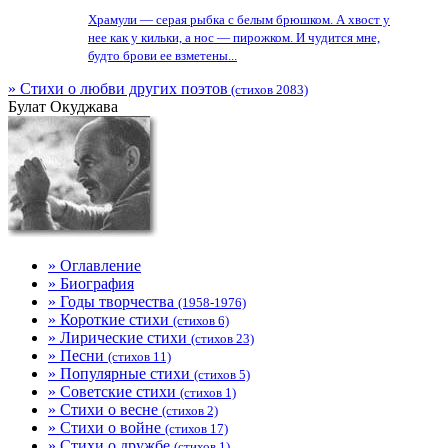
Храмули — серая рыбка с белым брюшком. А хвост у
нее как у кильки, а нос — пирожком. И чудится мне,
будто брови ее взметены...
» Стихи о любви других поэтов
(стихов 2083)
Булат Окуджава
» Оглавление
» Биография
» Годы творчества
(1958-1976)
» Короткие стихи
(стихов 6)
» Лирические стихи
(стихов 23)
» Песни
(стихов 11)
» Популярные стихи
(стихов 5)
» Советские стихи
(стихов 1)
» Стихи о весне
(стихов 2)
» Стихи о войне
(стихов 17)
» Стихи о дружбе
(стихов 1)