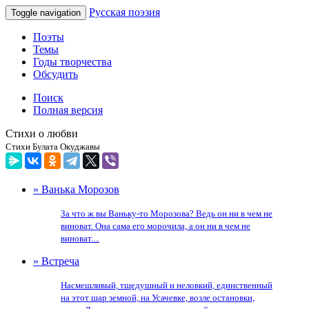
Русская поэзия
Toggle navigation
Поэты
Темы
Годы творчества
Обсудить
Поиск
Полная версия
Стихи о любви
Стихи Булата Окуджавы
» Ванька Морозов
За что ж вы Ваньку-то Морозова? Ведь он ни в чем не
виноват. Она сама его морочила, а он ни в чем не
виноват....
» Встреча
Насмешливый, тщедушный и неловкий, единственный
на этот шар земной, на Усачевке, возле остановки,