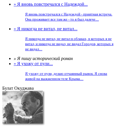
» Я вновь повстречался с Надеждой...
Я вновь повстречался с Надеждой - приятная встреча.
Она проживает все там же - то я был далече....
» Я никогда не витал, не витал...
Я никогда не витал, не витал в облаках, в которых я не
витал, и никогда не видал, не видал Городов, которых я
не видал....
» Я пишу исторический роман
» Я ухожу от пули...
Я ухожу от пули, делаю отчаянный рывок. Я снова
живой на выжженном теле Крыма....
Булат Окуджава