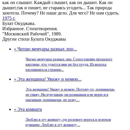
как он слышит. Каждый слышит, как он дышит. Как он
дышит,так и пишет, не стараясь угодить... Так природа
захотела. Почему? Не наше дело. Для чего? Не нам судить.
1975 г.
Булат Окуджава.
Избранное. Стихотворения.
"Московский Рабочий", 1989.
Другие стихи Булата Окуджавы
» Читаю мемуары разных лиц...
Читаю мемуары разных лиц. Сопоставляю прошлого
картины, что удается мне не без труда. Из вороха
распавшихся страниц...
» Эта женщина! Увижу и немею...
Эта женщина! Увижу и немею. Потому-то, понимаешь,
не гляжу. Ни кукушкам, ни ромашкам я не верю и к
цыганкам, понимаешь, не хожу....
» Эта комната
Люблю я эту комнату, где розовеет вереск в зеленом
кувшине. Люблю я эту комнату,...