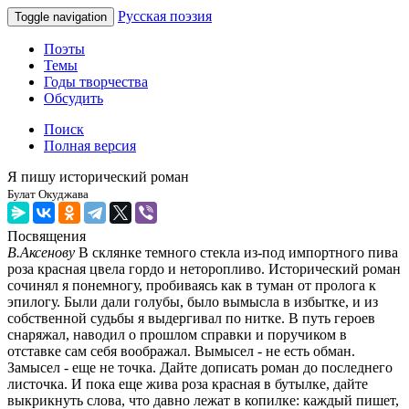
Русская поэзия
Toggle navigation
Поэты
Темы
Годы творчества
Обсудить
Поиск
Полная версия
Я пишу исторический роман
Булат Окуджава
Посвящения
В.Аксенову
В склянке темного стекла из-под импортного пива
роза красная цвела гордо и неторопливо. Исторический роман
сочинял я понемногу, пробиваясь как в туман от пролога к
эпилогу. Были дали голубы, было вымысла в избытке, и из
собственной судьбы я выдергивал по нитке. В путь героев
снаряжал, наводил о прошлом справки и поручиком в
отставке сам себя воображал. Вымысел - не есть обман.
Замысел - еще не точка. Дайте дописать роман до последнего
листочка. И пока еще жива роза красная в бутылке, дайте
выкрикнуть слова, что давно лежат в копилке: каждый пишет,