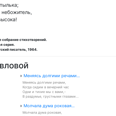
тылька;

 небожитель,

высока!
е собрание стихотворений.
я серия.
ский писатель, 1964.
авловой
»
Меняясь долгими речами...
Меняясь долгими речами,

Когда сидим в вечерний час

Одни и тихие мы с вами,-

В раздумье, грустными глазами...
»
Молчала дума роковая...
Молчала дума роковая,
