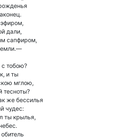
рожденья

аконец.

эфиром,

й дали,

м сапфиром,

земли.—

 с тобою?

, и ты

кою мглою,

 тесноты?

ак же бессилья

 чудес:

 ты крылья,

ебес.

обитель
