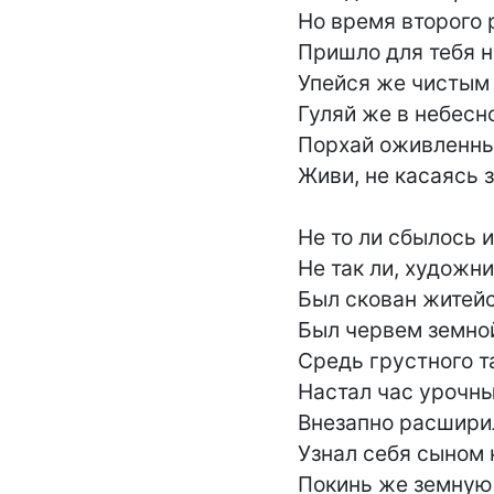
Но время второго 
Пришло для тебя н
Упейся же чистым 
Гуляй же в небесно
Порхай оживленны
Живи, не касаясь 
Не то ли сбылось и
Не так ли, художник
Был скован житейс
Был червем земной
Средь грустного т
Настал час урочный
Внезапно расширил
Узнал себя сыном н
Покинь же земную 