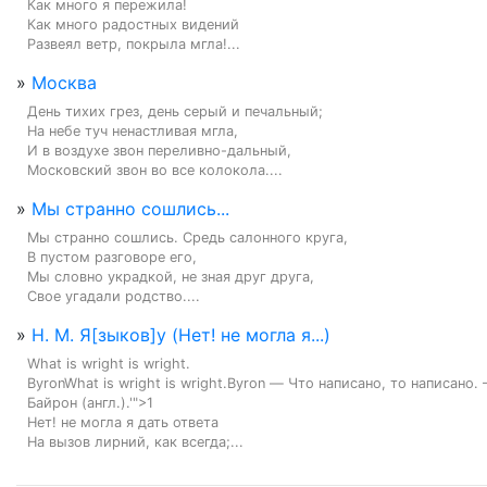
Как много я пережила!

Как много радостных видений

Развеял ветр, покрыла мгла!...
»
Москва
День тихих грез, день серый и печальный;

На небе туч ненастливая мгла,

И в воздухе звон переливно-дальный,

Московский звон во все колокола....
»
Мы странно сошлись...
Мы странно сошлись. Средь салонного круга,

В пустом разговоре его,

Мы словно украдкой, не зная друг друга,

Свое угадали родство....
»
Н. М. Я[зыков]у (Нет! не могла я...)
What is wright is wright.

ByronWhat is wright is wright.Byron — Что написано, то написано. 
Байрон (англ.).'">1

Нет! не могла я дать ответа

На вызов лирний, как всегда;...