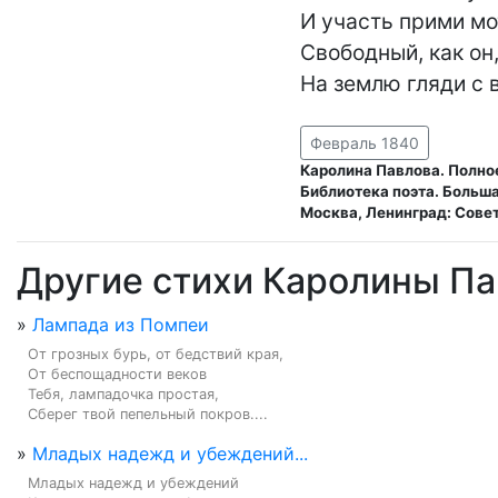
И участь прими мо
Свободный, как он,
На землю гляди с 
Февраль 1840
Каролина Павлова. Полно
Библиотека поэта. Больша
Москва, Ленинград: Совет
Другие стихи Каролины П
»
Лампада из Помпеи
От грозных бурь, от бедствий края,

От беспощадности веков

Тебя, лампадочка простая,

Сберег твой пепельный покров....
»
Младых надежд и убеждений...
Младых надежд и убеждений
