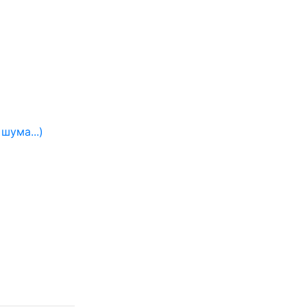
шума...)
)