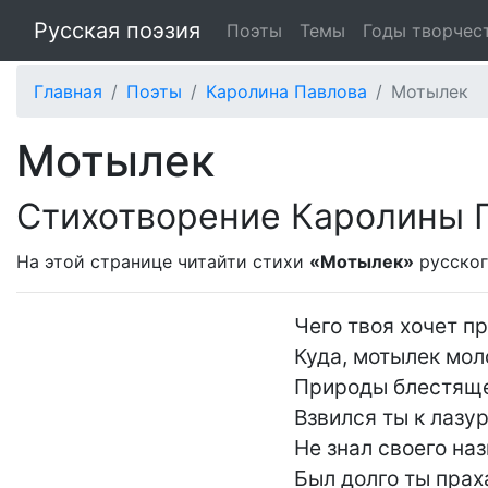
Русская поэзия
Поэты
Темы
Годы творчес
Главная
Поэты
Каролина Павлова
Мотылек
Мотылек
Стихотворение Каролины 
На этой странице читайти стихи
«Мотылек»
русског
Чего твоя хочет пр
Куда, мотылек моло
Природы блестящее
Взвился ты к лазур
Не знал своего наз
Был долго ты праха