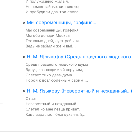
И полужизнию жила я,

Не помня тайных сил своих;

И пробудили два-три слова...
»
Мы современницы, графиня...
Мы современницы, графиня,

Мы обе дочери Москвы;

Тех юных дней, сует рабыня,

Ведь не забыли же и вы!...
»
Н. М. Я[зыко]ву (Средь праздного людского 
Средь праздного людского шума

Вдруг, как незримый херувим,

Слетает тихо дева-дума

Порой к возлюбленным своим....
»
Н. М. Языкову (Невероятный и нежданный...
Ответ

— 
Невероятный и нежданный

Слетел ко мне певца привет,

Как лавра лист благоуханный,...