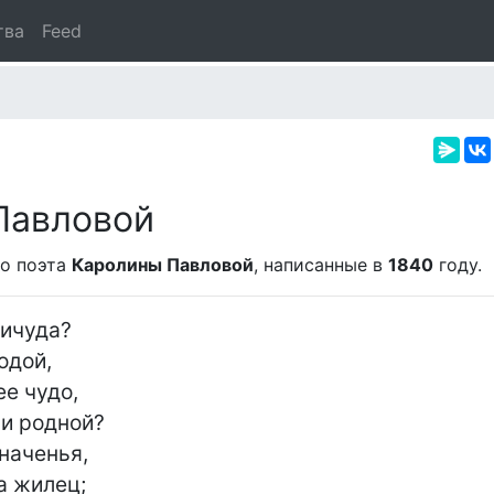
тва
Feed
Павловой
о поэта
Каролины Павловой
, написанные в
1840
году.
ичуда?

дой,

 чудо,

и родной?

наченья,

 жилец;
