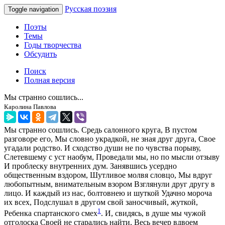
Русская поэзия
Toggle navigation
Поэты
Темы
Годы творчества
Обсудить
Поиск
Полная версия
Мы странно сошлись...
Каролина Павлова
Мы странно сошлись. Средь салонного круга, В пустом
разговоре его, Мы словно украдкой, не зная друг друга, Свое
угадали родство. И сходство души не по чувства порыву,
Слетевшему с уст наобум, Проведали мы, но по мысли отзыву
И проблеску внутренних дум. Занявшись усердно
общественным вздором, Шутливое молвя словцо, Мы вдруг
любопытным, внимательным взором Взглянули друг другу в
лицо. И каждый из нас, болтовнею и шуткой Удачно мороча
их всех, Подслушал в другом свой заносчивый, жуткой,
1
Ребенка спартанского смех
. И, свидясь, в душе мы чужой
отголоска Своей не старались найти, Весь вечер вдвоем