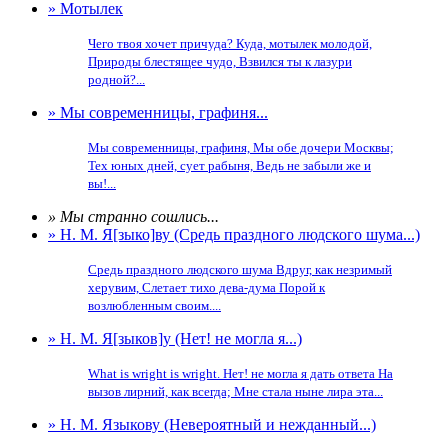
» Мотылек
Чего твоя хочет причуда? Куда, мотылек молодой,
Природы блестящее чудо, Взвился ты к лазури
родной?...
» Мы современницы, графиня...
Мы современницы, графиня, Мы обе дочери Москвы;
Тех юных дней, сует рабыня, Ведь не забыли же и
вы!...
» Мы странно сошлись...
» Н. М. Я[зыко]ву (Средь праздного людского шума...)
Средь праздного людского шума Вдруг, как незримый
херувим, Слетает тихо дева-дума Порой к
возлюбленным своим....
» Н. М. Я[зыков]у (Нет! не могла я...)
What is wright is wright. Нет! не могла я дать ответа На
вызов лирний, как всегда; Мне стала ныне лира эта...
» Н. М. Языкову (Невероятный и нежданный...)