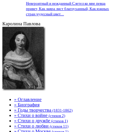
Невероятный и нежданный Слетел ко мне певца
привет, Как лавра лист благоуханный, Как южных
стран чудесный цвет....
Каролина Павлова
» Оглавление
» Биография
» Годы творчества
(1831-1862)
» Стихи о войне
(стихов 2)
» Стихи о дружбе
(стихов 1)
» Стихи о любви
(стихов 11)
» Стихи о Москве
(стихов 1)