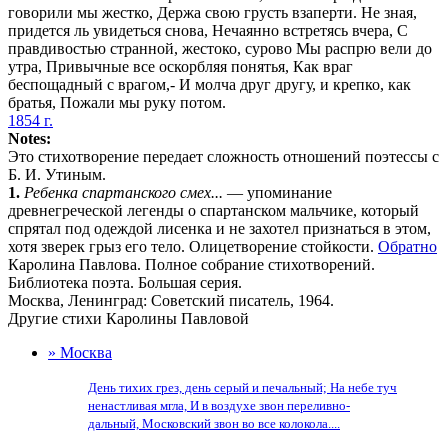
говорили мы жестко, Держа свою грусть взаперти. Не зная,
придется ль увидеться снова, Нечаянно встретясь вчера, С
правдивостью странной, жестоко, сурово Мы распрю вели до
утра, Привычные все оскорбляя понятья, Как враг
беспощадный с врагом,- И молча друг другу, и крепко, как
братья, Пожали мы руку потом.
1854 г.
Notes:
Это стихотворение передает сложность отношений поэтессы с
Б. И. Утиным.
1.
Ребенка спартанского смех...
— упоминание
древнегреческой легенды о спартанском мальчике, который
спрятал под одеждой лисенка и не захотел признаться в этом,
хотя зверек грыз его тело. Олицетворение стойкости.
Обратно
Каролина Павлова. Полное собрание стихотворений.
Библиотека поэта. Большая серия.
Москва, Ленинград: Советский писатель, 1964.
Другие стихи Каролины Павловой
» Москва
День тихих грез, день серый и печальный; На небе туч
ненастливая мгла, И в воздухе звон переливно-
дальный, Московский звон во все колокола....