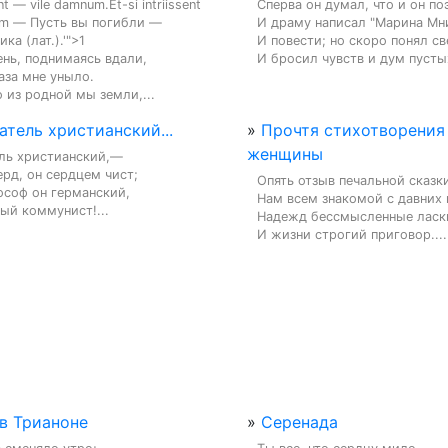
ent — vile damnum.Et-si intriissent 
Сперва он думал, что и он поэт
um — Пусть вы погибли — 
И драму написал "Марина Мни
ка (лат.).'">1

И повести; но скоро понял све
ень, поднимаясь вдали,

И бросил чувств и дум пустых
аза мне уныло.

 из родной мы земли,...
тель христианский...
»
Прочтя стихотворения
женщины
ль христианский,—

рд, он сердцем чист;

Опять отзыв печальной сказки
соф он германский,

Нам всем знакомой с давних п
ый коммунист!...
Надежд бессмысленные ласки
И жизни строгий приговор....
 в Трианоне
»
Серенада