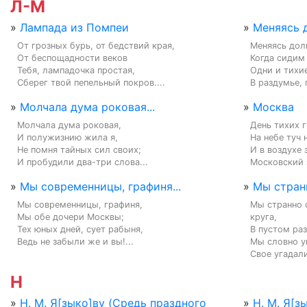
Л-М
»
Лампада из Помпеи
»
Меняясь д
От грозных бурь, от бедствий края,

Меняясь дол
От беспощадности веков

Когда сидим 
Тебя, лампадочка простая,

Одни и тихие
Сберег твой пепельный покров....
В раздумье, 
»
Молчала дума роковая...
»
Москва
Молчала дума роковая,

День тихих г
И полужизнию жила я,

На небе туч 
Не помня тайных сил своих;

И в воздухе 
И пробудили два-три слова...
Московский з
»
Мы современницы, графиня...
»
Мы странн
Мы современницы, графиня,

Мы странно 
Мы обе дочери Москвы;

круга,

Тех юных дней, сует рабыня,

В пустом раз
Ведь не забыли же и вы!...
Мы словно ук
Свое угадали
Н
»
Н. М. Я[зыко]ву (Средь праздного
»
Н. М. Я[зы