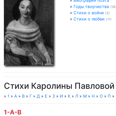
»
Биография поэта
»
Годы творчества
(18
»
Стихи о войне
(2)
»
Стихи о любви
(11)
Стихи Каролины Павловой
»
1
»
А
»
В
»
Г
»
Д
»
Е
»
З
»
И
»
К
»
Л
»
М
»
Н
»
О
»
П
»
1-А-В