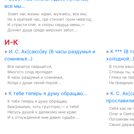
все мы...
Зовет нас жизнь: идем, мужаясь, все мы;

Но в краткий час, где стихнет гром невзгод,

И страсти спят, и споры сердца немы,—

Дохнет душа среди мирских забот,...
И-К
»
И. С. Ак[сако]ву (В часы раздумья и
»
К *** (В 
сомненья...)
холодной...
Все начатое свершится,

В толпе взыс
Многого след пропадет.

Стоишь ты, к
В часы раздумья и сомненья,

Гляжу на тв
Когда с души своей порой...
На праздную 
»
К тебе теперь я думу обращаю...
»
К. С. Ак[
прославили.
К тебе теперь я думу обращаю,

Безгрешную, хоть грустную,— к тебе!

Себя как ни 
Несусь душой к далекому мне краю

Олег и Свято
И к отчужденной мне давно судьбе....
Потомкам не
Своих держав