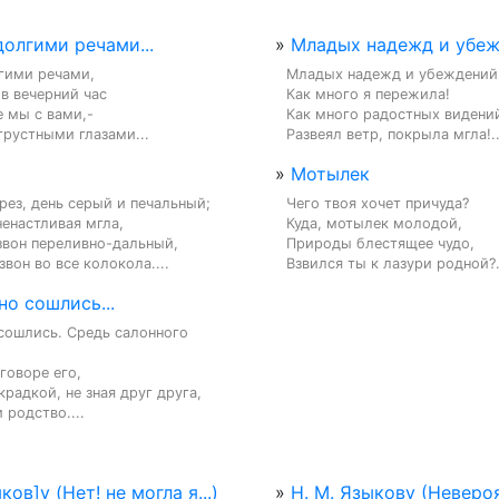
олгими речами...
»
Младых надежд и убежд
гими речами,

Младых надежд и убеждений

в вечерний час

Как много я пережила!

 мы с вами,-

Как много радостных видений
грустными глазами...
Развеял ветр, покрыла мгла!..
»
Мотылек
рез, день серый и печальный;

Чего твоя хочет причуда?

ненастливая мгла,

Куда, мотылек молодой,

звон переливно-дальный,

Природы блестящее чудо,

вон во все колокола....
Взвился ты к лазури родной?.
о сошлись...
сошлись. Средь салонного 
говоре его,

радкой, не зная друг друга,

 родство....
ков]у (Нет! не могла я...)
»
Н. М. Языкову (Неверо