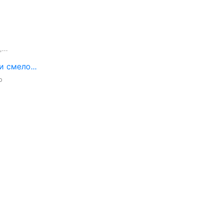
...
 смело...

