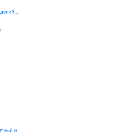
ений...


.
..
ятный и