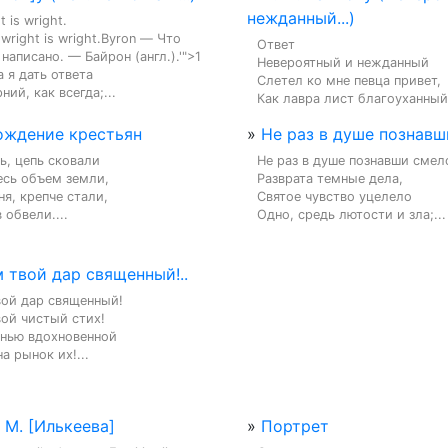
нежданный...)
 is wright.

wright is wright.Byron — Что 
Ответ

написано. — Байрон (англ.).'">1

Невероятный и нежданный

 я дать ответа

Слетел ко мне певца привет,

ний, как всегда;...
Как лавра лист благоуханный,
ождение крестьян
»
Не раз в душе познавши
ь, цепь сковали

Не раз в душе познавши смело
сь объем земли,

Разврата темные дела,

я, крепче стали,

Святое чувство уцелело

 обвели....
Одно, средь лютости и зла;...
м твой дар священный!..
вой дар священный!

вой чистый стих!

снью вдохновенной

а рынок их!...
 М. [Илькеева]
»
Портрет