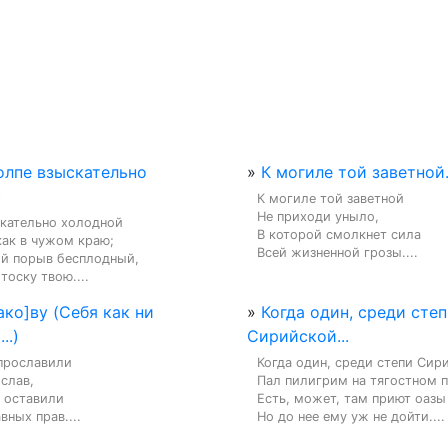
толпе взыскательно
»
К могиле той заветной.
)
К могиле той заветной

Не приходи уныло,

кательно холодной

В которой смолкнет сила

ак в чужом краю;

Всей жизненной грозы....
ой порыв бесплодный,

тоску твою....
сако]ву (Себя как ни
»
Когда один, среди сте
..)
Сирийской...
прославили

Когда один, среди степи Сири
слав,

Пал пилигрим на тягостном пу
 оставили

Есть, может, там приют оазы 
ных прав....
Но до нее ему уж не дойти....