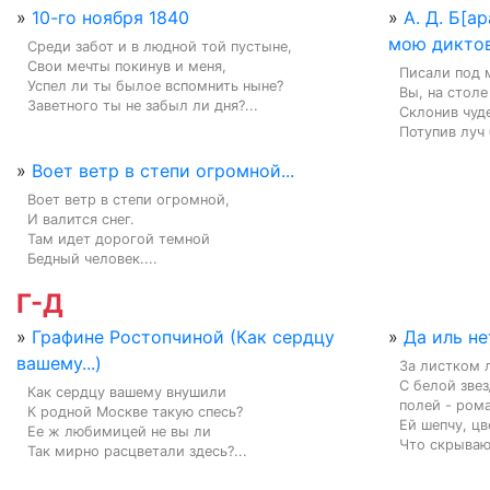
»
10-го ноября 1840
»
А. Д. Б[а
мою диктовк
Среди забот и в людной той пустыне,

Свои мечты покинув и меня,

Писали под 
Успел ли ты былое вспомнить ныне?

Вы, на столе
Заветного ты не забыл ли дня?...
Склонив чуде
Потупив луч 
»
Воет ветр в степи огромной...
Воет ветр в степи огромной,

И валится снег.

Там идет дорогой темной

Бедный человек....
Г-Д
»
Графине Ростопчиной (Как сердцу
»
Да иль не
вашему...)
За листком 
С белой звез
Как сердцу вашему внушили

полей - ромаш
К родной Москве такую спесь?

Ей шепчу, цв
Ее ж любимицей не вы ли

Что скрываю 
Так мирно расцветали здесь?...