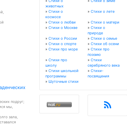
»
Стихи о
»
Стихи о зиме
животных
»
Стихи о
»
Стихи о лете
й,

космосе
й

»
Стихи о любви
»
Стихи о матери
»
Стихи о Москве
»
Стихи о
природе
»
Стихи о России
»
Стихи о семье
»
Стихи о спорте
»
Стихи об осени
»
Стихи про море
»
Стихи про
поэзию
»
Стихи про
»
Стихи
школу
серебряного века
»
Стихи школьной
»
Стихи-
программы
посвящения
»
Шуточные стихи
ладенческих
ских подруг;

ся мы, 
лго зала,

ставался 