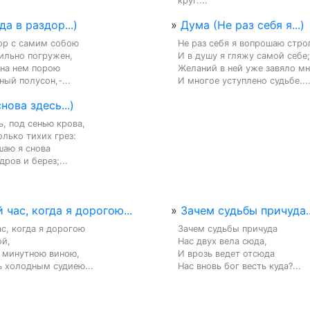
круг....
да в раздор...)
»
Дума (Не раз себя я...)
ор с самим собою

Не раз себя я вопрошаю строг
ильно погружен,

И в душу я гляжу самой себе;

на нем порою

Желаний в ней уже завяло мно
ый полусон,-...
И многое уступлено судьбе...
нова здесь...)
ь, под сенью крова,

олько тихих грез:

аю я снова

ров и берез;...
 час, когда я дорогою...
»
Зачем судьбы причуда..
с, когда я дорогою

Зачем судьбы причуда

й,

Нас двух вела сюда,

 минутною виною,

И врозь ведет отсюда

ь холодным судиею...
Нас вновь бог весть куда?...