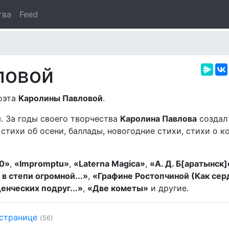
тва
Feed
ловой
поэта
Каролины Павловой
.
ы. За годы своего творчества
Каролина Павлова
создал 
стихи об осени, баллады, новогодние стихи, стихи о к
40»
,
«Impromptu»
,
«Laterna Magica»
,
«А. Д. Б[аратынск
 в степи огромной...»
,
«Графине Ростопчиной (Как сер
енческих подруг...»
,
«Две кометы»
и другие.
 странице
(56)