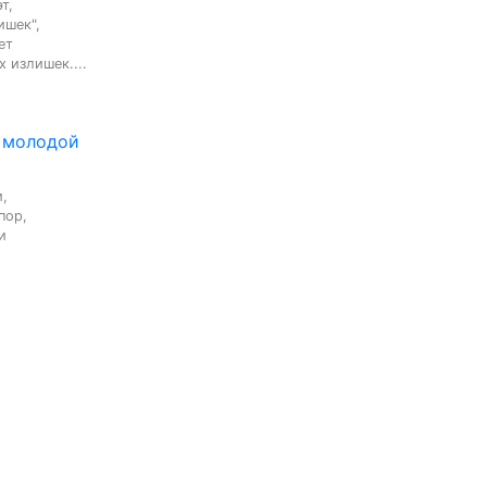
,

шек",

т

 излишек....
 молодой
,

ор,


