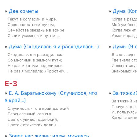
»
Две кометы
»
Дума (Ког
Текут в согласии и мире,

Когда в разд
Сияя радостным лучом,

Мой ум бесс
Семейства звездные в эфире

Когда лежит 
Своим указанным путем....
Уныло-праздн
»
Дума (Сходилась я и расходилась...)
»
Думы (Я с
Сходилась я и расходилась

Я снова здес
Со многими в земном пути;

Где знала ст
Не раз мечтами поделилась,

И шепот слуш
Не раз я молвила: «Прости!»...
Знакомых кед
Е-З
»
Е. А. Баратынскому (Случилося, что
»
За тяжкий
в край...)
За тяжкий ча
Плачусь цено
Случилося, что в край далекий

И, пользуясь
Перенесенный юга сын

Когда стоиш
Цветок увидел одинокий,

Цветок отеческих долин....
»
Зовет нас жизнь: идем, мужаясь,