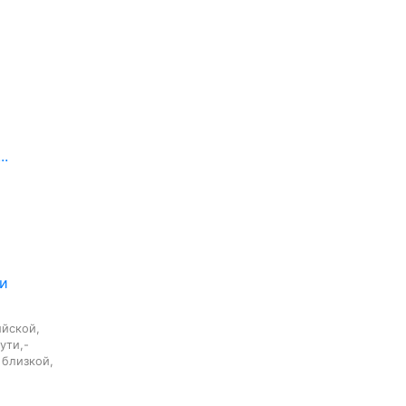
..
пи
йской,

ти,-

близкой,
