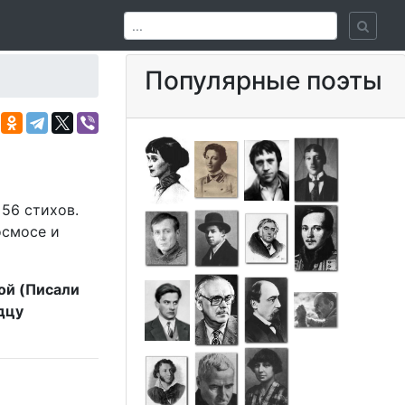
Популярные поэты
56 стихов.
осмосе и
]ой (Писали
дцу