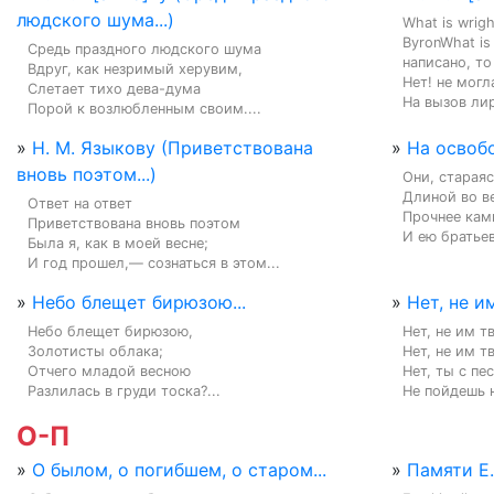
людского шума...)
What is wright
ByronWhat is 
Средь праздного людского шума

написано, то 
Вдруг, как незримый херувим,

Нет! не могла
Слетает тихо дева-дума

На вызов лир
Порой к возлюбленным своим....
»
Н. М. Языкову (Приветствована
»
На освоб
вновь поэтом...)
Они, стараяс
Длиной во ве
Ответ на ответ

Прочнее камн
Приветствована вновь поэтом

И ею братьев
Была я, как в моей весне;

И год прошел,— сознаться в этом...
»
Небо блещет бирюзою...
»
Нет, не и
Небо блещет бирюзою,

Нет, не им т
Золотисты облака;

Нет, не им т
Отчего младой весною

Нет, ты с пе
Разлилась в груди тоска?...
Не пойдешь н
О-П
»
О былом, о погибшем, о старом...
»
Памяти Е.