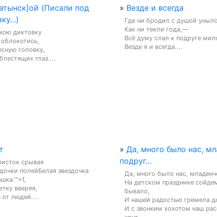
ратынск]ой (Писали под
»
Везде и всегда
у...)
Где ни бродил с душой уныло
Как ни текли года,—

мою диктовку

Всё думу слал к подруге мило
 облокотись,

Везде я и всегда....
сную головку,

блестящих глаз....
т
»
Да, много было нас, м
подруг...
листок срывая

дочки полейБелая звездочка 
Да, много было нас, младенче
ка.'">1,

На детском празднике сойдем
етку вверяя,

бывало,

от людей....
И нашей радостью гремела до
И с звонким хохотом наш рас