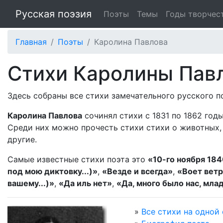
Русская поэзия
Поэты
Темы
Годы творчес
Главная
Поэты
Каролина Павлова
Стихи Каролины Пав
Здесь собраны все стихи замечательного русского 
Каролина Павлова
сочинял стихи с 1831 по 1862 год
Среди них можно прочесть стихи стихи о животных, 
другие.
Самые известные стихи поэта это
«10-го ноября 18
под мою диктовку...)»
,
«Везде и всегда»
,
«Воет ветр
вашему...)»
,
«Да иль нет»
,
«Да, много было нас, млад
»
Все стихи на одной