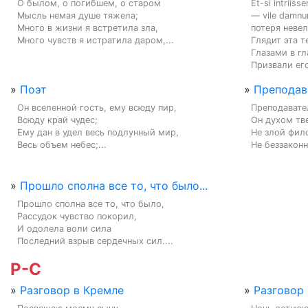
О былом, о погибшем, о старом

Et-si intriiss
Мысль немая душе тяжела;

— vile damn
Много в жизни я встретила зла,

потеря невели
Много чувств я истратила даром,...
Глядит эта т
Глазами в гл
Призвали его
»
Поэт
»
Преподава
Он вселенной гость, ему всюду пир,

Преподавате
Всюду край чудес;

Он духом тве
Ему дан в удел весь подлунный мир,

Не злой фило
Весь объем небес;...
Не беззаконн
»
Прошло сполна все то, что было...
Прошло сполна все то, что было,

Рассудок чувство покорил,

И одолела воли сила

Последний взрыв сердечных сил....
Р-С
»
Разговор в Кремле
»
Разговор