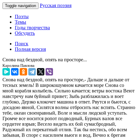
Русская поэзия
Toggle navigation
Поэты
Темы
Годы творчества
Обсудить
Поиск
Полная версия
Снова над бездной, опять на просторе...
Каролина Павлова
Снова над бездной, опять на просторе,- Дальше и дальше от
тесных земель! В широкошумном качается море Снова со
мной корабля колыбель. Сильно качается; ветры востока Веют
навстречу нам буйный привет; Зыбь разблажилась и воет
глубоко, Дерзко клокочет машина в ответ. Рвутся и бьются, с
досадою явной, Силятся волны отбросить нас вспять. Странно
тебе, океан своенравный, Воле и мысли людской уступать.
Громче все носится ропот подводный, Бурных валов все
сердитее взрыв; Весело видеть их бой сумасбродный,
Радужный их перекатный отлив. Так бы нестись, обо всем
забывая, В споре с насилием вьюги и вод, Вечно к брегам