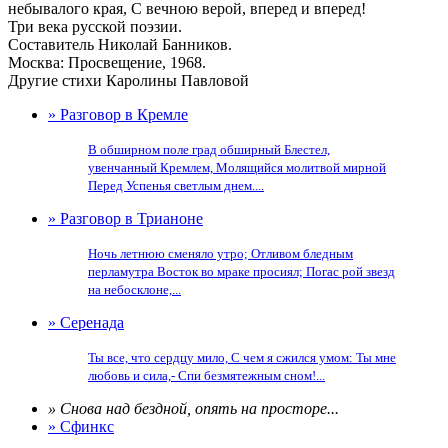
небывалого края, С вечною верой, вперед и вперед!
Три века русской поэзии.
Составитель Николай Банников.
Москва: Просвещение, 1968.
Другие стихи Каролины Павловой
» Разговор в Кремле
В обширном поле град обширный Блестел,
увенчанный Кремлем, Молящийся молитвой мирной
Перед Успенья светлым днем....
» Разговор в Трианоне
Ночь летнюю сменяло утро; Отливом бледным
перламутра Восток во мраке просиял; Погас рой звезд
на небосклоне,...
» Серенада
Ты все, что сердцу мило, С чем я сжился умом: Ты мне
любовь и сила,- Спи безмятежным сном!...
» Снова над бездной, опять на просторе...
» Сфинкс