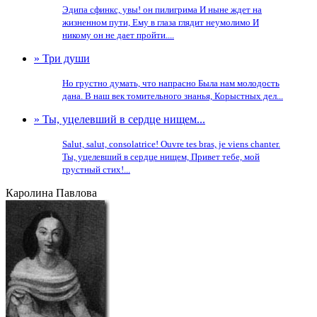
Эдипа сфинкс, увы! он пилигрима И ныне ждет на
жизненном пути, Ему в глаза глядит неумолимо И
никому он не дает пройти....
» Три души
Но грустно думать, что напрасно Была нам молодость
дана. В наш век томительного знанья, Корыстных дел...
» Ты, уцелевший в сердце нищем...
Salut, salut, consolatrice! Ouvre tes bras, je viens chanter.
Ты, уцелевший в сердце нищем, Привет тебе, мой
грустный стих!...
Каролина Павлова