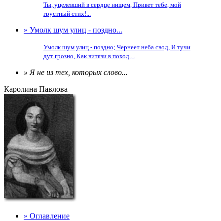
Ты, уцелевший в сердце нищем, Привет тебе, мой
грустный стих!...
» Умолк шум улиц - поздно...
Умолк шум улиц - поздно; Чернеет неба свод, И тучи
дут грозно, Как витязи в поход....
» Я не из тех, которых слово...
Каролина Павлова
» Оглавление