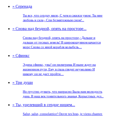
» Серенада
Ты все, что сердцу мило, С чем я сжился умом: Ты мне
любовь и сила,- Спи безмятежным сном!...
» Снова над бездной, опять на просторе...
Снова над бездной, опять на просторе,- Дальше и
дальше от тесных земель! В широкошумном качается
море Снова со мной корабля колыбель....
» Сфинкс
Эдипа сфинкс, увы! он пилигрима И ныне ждет на
жизненном пути, Ему в глаза глядит неумолимо И
никому он не дает пройти....
» Три души
Но грустно думать, что напрасно Была нам молодость
дана. В наш век томительного знанья, Корыстных дел...
» Ты, уцелевший в сердце нищем...
Salut, salut, consolatrice! Ouvre tes bras, je viens chanter.