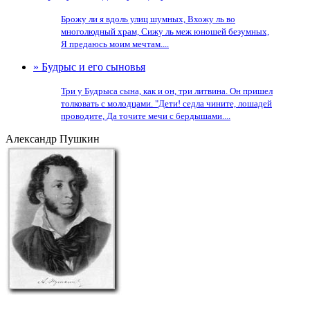
Брожу ли я вдоль улиц шумных, Вхожу ль во
многолюдный храм, Сижу ль меж юношей безумных,
Я предаюсь моим мечтам....
» Будрыс и его сыновья
Три у Будрыса сына, как и он, три литвина. Он пришел
толковать с молодцами. "Дети! седла чините, лошадей
проводите, Да точите мечи с бердышами....
Александр Пушкин