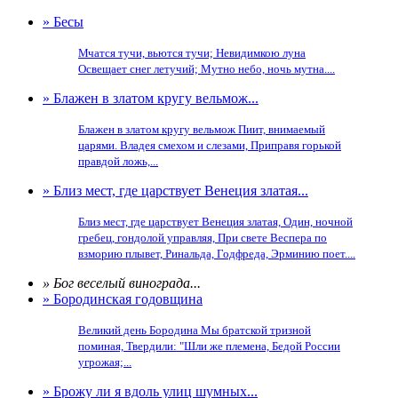
» Бесы
Мчатся тучи, вьются тучи; Невидимкою луна
Освещает снег летучий; Мутно небо, ночь мутна....
» Блажен в златом кругу вельмож...
Блажен в златом кругу вельмож Пиит, внимаемый
царями. Владея смехом и слезами, Приправя горькой
правдой ложь,...
» Близ мест, где царствует Венеция златая...
Близ мест, где царствует Венеция златая, Один, ночной
гребец, гондолой управляя, При свете Веспера по
взморию плывет, Ринальда, Годфреда, Эрминию поет....
» Бог веселый винограда...
» Бородинская годовщина
Великий день Бородина Мы братской тризной
поминая, Твердили: "Шли же племена, Бедой России
угрожая;...
» Брожу ли я вдоль улиц шумных...