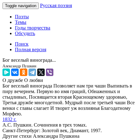
Русская поэзия
Toggle navigation
Поэты
Темы
Годы творчества
Обсудить
Поиск
Полная версия
Бог веселый винограда...
Александр Пушкин
О дружбе
О любви
Бог веселый винограда Позволяет нам три чаши Выпивать в
пиру вечернем. Первую во имя граций, Обнаженных и
стыдливых, Посвящается вторая Краснощекому здоровью,
Третья дружбе многодетной. Мудрый после третьей чаши Все
венки с главы слагает И творит уж возлиянья Благодатному
Морфею.
1832 г.
А.С. Пушкин. Сочинения в трех томах.
Санкт-Петербург: Золотой век, Диамант, 1997.
Другие стихи Александра Пушкина