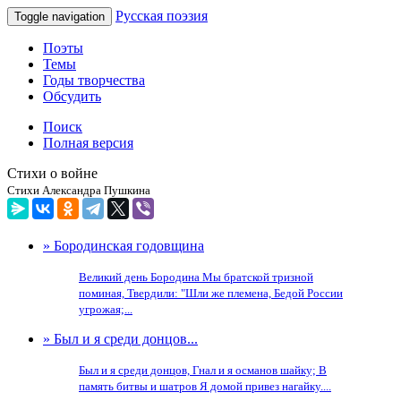
Русская поэзия
Toggle navigation
Поэты
Темы
Годы творчества
Обсудить
Поиск
Полная версия
Стихи о войне
Стихи Александра Пушкина
» Бородинская годовщина
Великий день Бородина Мы братской тризной
поминая, Твердили: "Шли же племена, Бедой России
угрожая;...
» Был и я среди донцов...
Был и я среди донцов, Гнал и я османов шайку; В
память битвы и шатров Я домой привез нагайку....