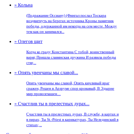
» Кольна
(Подражание Oссиану) (Фингал послал Тоскара
воздвигнуть на берегах источника Кроны памятник
победы, одержанной им некогда на сем месте. Между
тем как он занимался...
» Олегов щит
Когда ко граду Константина С тобой, воинственный
варяг, Пришла славянская дружина И развила победы
стяг,...
» Опять увенчаны мы славой...
Опять увенчаны мы славой, Опять кичливый враг
сражен, Решен в Арзруме спор кровавый, В Эдырне
мир провозглашен....
» Счастлив ты в прелестных дурах...
Счастлив ты в прелестных дурах, В службе, в картах и
в пирах; Ты St.-Priest в карикатурах, Ты Нелединский в
стихах;...