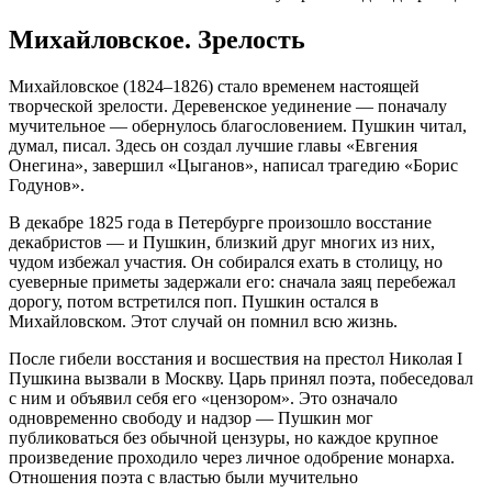
Михайловское. Зрелость
Михайловское (1824–1826) стало временем настоящей
творческой зрелости. Деревенское уединение — поначалу
мучительное — обернулось благословением. Пушкин читал,
думал, писал. Здесь он создал лучшие главы «Евгения
Онегина», завершил «Цыганов», написал трагедию «Борис
Годунов».
В декабре 1825 года в Петербурге произошло восстание
декабристов — и Пушкин, близкий друг многих из них,
чудом избежал участия. Он собирался ехать в столицу, но
суеверные приметы задержали его: сначала заяц перебежал
дорогу, потом встретился поп. Пушкин остался в
Михайловском. Этот случай он помнил всю жизнь.
После гибели восстания и восшествия на престол Николая I
Пушкина вызвали в Москву. Царь принял поэта, побеседовал
с ним и объявил себя его «цензором». Это означало
одновременно свободу и надзор — Пушкин мог
публиковаться без обычной цензуры, но каждое крупное
произведение проходило через личное одобрение монарха.
Отношения поэта с властью были мучительно