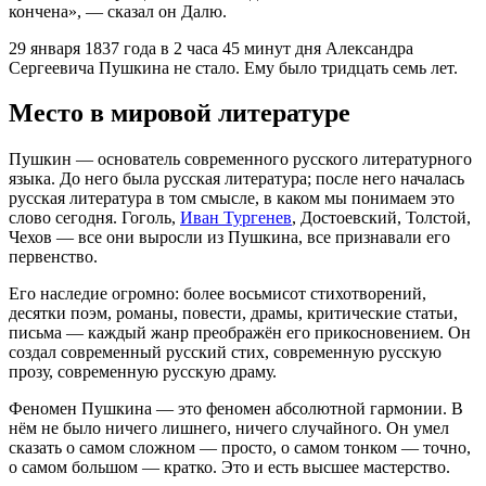
кончена», — сказал он Далю.
29 января 1837 года в 2 часа 45 минут дня Александра
Сергеевича Пушкина не стало. Ему было тридцать семь лет.
Место в мировой литературе
Пушкин — основатель современного русского литературного
языка. До него была русская литература; после него началась
русская литература в том смысле, в каком мы понимаем это
слово сегодня. Гоголь,
Иван Тургенев
, Достоевский, Толстой,
Чехов — все они выросли из Пушкина, все признавали его
первенство.
Его наследие огромно: более восьмисот стихотворений,
десятки поэм, романы, повести, драмы, критические статьи,
письма — каждый жанр преображён его прикосновением. Он
создал современный русский стих, современную русскую
прозу, современную русскую драму.
Феномен Пушкина — это феномен абсолютной гармонии. В
нём не было ничего лишнего, ничего случайного. Он умел
сказать о самом сложном — просто, о самом тонком — точно,
о самом большом — кратко. Это и есть высшее мастерство.