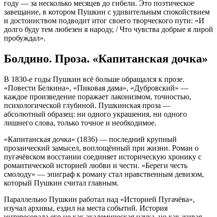
году — за несколько месяцев до гибели. Это поэтическое
завещание, в котором Пушкин с удивительным спокойствием
и достоинством подводит итог своего творческого пути: «И
долго буду тем любезен я народу, / Что чувства добрые я лирой
пробуждал».
Болдино. Проза. «Капитанская дочка»
В 1830-е годы Пушкин всё больше обращался к прозе.
«Повести Белкина», «Пиковая дама», «Дубровский» —
каждое произведение поражает лаконизмом, точностью,
психологической глубиной. Пушкинская проза —
абсолютный образец: ни одного украшения, ни одного
лишнего слова, только точное и необходимое.
«Капитанская дочка» (1836) — последний крупный
прозаический замысел, воплощённый при жизни. Роман о
пугачёвском восстании соединяет историческую хронику с
романтической историей любви и чести. «Береги честь
смолоду» — эпиграф к роману стал нравственным девизом,
который Пушкин считал главным.
Параллельно Пушкин работал над «Историей Пугачёва»,
изучал архивы, ездил на места событий. История
интересовала его не как академическая наука, но как живая