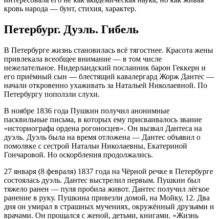
кровь народа — бунт, стихия, характер.
Петербург. Дуэль. Гибель
В Петербурге жизнь становилась всё тягостнее. Красота жены
привлекала всеобщее внимание — в том числе
нежелательное. Нидерландский посланник барон Геккерн и
его приёмный сын — блестящий кавалергард Жорж Дантес —
начали откровенно ухаживать за Натальей Николаевной. По
Петербургу поползли слухи.
В ноябре 1836 года Пушкин получил анонимные
пасквильные письма, в которых ему присваивалось звание
«историографа ордена рогоносцев». Он вызвал Дантеса на
дуэль. Дуэль была на время отложена — Дантес объявил о
помолвке с сестрой Натальи Николаевны, Екатериной
Гончаровой. Но оскорбления продолжались.
27 января (8 февраля) 1837 года на Чёрной речке в Петербурге
состоялась дуэль. Дантес выстрелил первым. Пушкин был
тяжело ранен — пуля пробила живот. Дантес получил лёгкое
ранение в руку. Пушкина привезли домой, на Мойку, 12. Два
дня он умирал в страшных мучениях, окружённый друзьями и
врачами. Он прощался с женой, детьми, книгами. «Жизнь