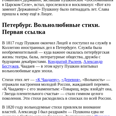
в Царском Селе», встал, прослезился и воскликнул: «Вот кто
заменит Державина!» Пушкину было пятнадцать лет. Слава
пришла к нему ещё в Лицее.
Петербург. Вольнолюбивые стихи.
Первая ссылка
В 1817 году Пушкин окончил Лицей и поступил на службу в
Коллегию иностранных дел в Петербурге. Служба была
необременительной — куда важнее оказалась петербургская
жизнь: театры, балы, литературные общества, дружба с
будущими декабристами.
Кондратий Рылеев
,
Александр
Бестужев
, Чаадаев — в этом кругу Пушкин впитывал
вольнолюбивые идеи эпохи.
Стихи этих лет —
«К Чаадаеву»
,
«Деревня»
, «Вольность» —
отражали настроения молодой России, жаждавшей перемен.
«К Чаадаеву» с его знаменитым: «Товарищ, верь: взойдёт она,
/ Звезда пленительного счастья» — стало гимном целого
поколения. Эти стихи расходились в списках по всей России.
В 1820 году вольнодумные стихи привлекли внимание
властей. Александр I был раздражён — Пушкина едва не