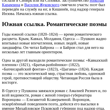
сослали в Сибирь или на Соловки. Заступничество
Николая
Карамзина
и
Василия Жуковского
смягчило участь: поэт был
переведён на службу на юг, в Кишинёв, под надзор генерала
Инзова. Началась южная ссылка.
Южная ссылка. Романтические поэмы
Годы южной ссылки (1820–1824) — время романтического
расцвета. Крым, Кавказ, Молдавия, Одесса — Пушкин жадно
впитывал новые впечатления, новых людей, новые
ландшафты. Он читал Байрона — и Байрон стал для него на
несколько лет главным ориентиром.
Одна за другой выходили романтические поэмы: «Кавказский
пленник» (1821), «Братья-разбойники» (1822),
«Бахчисарайский фонтан» (1823), «Цыганы» (1824). Каждая
поэма — это экзотический мир, страстная любовь, одинокий
герой, противостоящий обществу. Читающая Россия была в
восторге.
В Одессе у Пушкина завязался роман с Амалией Ризнич и, по
всей видимости, роман с женой генерал-губернатора
Воронцова — Елизаветой Ксаверьевной. Воронцов,
оскорблённый поведением поэта, добился его высылки в
имение Михайловское Псковской губернии под надзор отца.