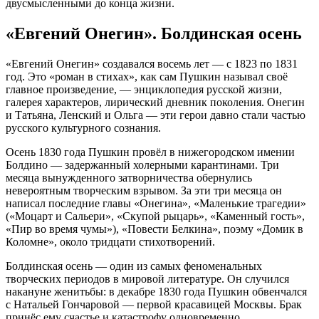
двусмысленными до конца жизни.
«Евгений Онегин». Болдинская осень
«Евгений Онегин» создавался восемь лет — с 1823 по 1831
год. Это «роман в стихах», как сам Пушкин называл своё
главное произведение, — энциклопедия русской жизни,
галерея характеров, лирический дневник поколения. Онегин
и Татьяна, Ленский и Ольга — эти герои давно стали частью
русского культурного сознания.
Осень 1830 года Пушкин провёл в нижегородском имении
Болдино — задержанный холерными карантинами. Три
месяца вынужденного затворничества обернулись
невероятным творческим взрывом. За эти три месяца он
написал последние главы «Онегина», «Маленькие трагедии»
(«Моцарт и Сальери», «Скупой рыцарь», «Каменный гость»,
«Пир во время чумы»), «Повести Белкина», поэму «Домик в
Коломне», около тридцати стихотворений.
Болдинская осень — один из самых феноменальных
творческих периодов в мировой литературе. Он случился
накануне женитьбы: в декабре 1830 года Пушкин обвенчался
с Натальей Гончаровой — первой красавицей Москвы. Брак
принёс ему счастье и катастрофу одновременно.