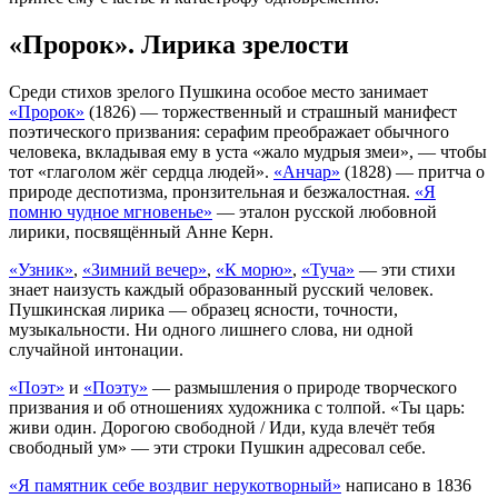
«Пророк». Лирика зрелости
Среди стихов зрелого Пушкина особое место занимает
«Пророк»
(1826) — торжественный и страшный манифест
поэтического призвания: серафим преображает обычного
человека, вкладывая ему в уста «жало мудрыя змеи», — чтобы
тот «глаголом жёг сердца людей».
«Анчар»
(1828) — притча о
природе деспотизма, пронзительная и безжалостная.
«Я
помню чудное мгновенье»
— эталон русской любовной
лирики, посвящённый Анне Керн.
«Узник»
,
«Зимний вечер»
,
«К морю»
,
«Туча»
— эти стихи
знает наизусть каждый образованный русский человек.
Пушкинская лирика — образец ясности, точности,
музыкальности. Ни одного лишнего слова, ни одной
случайной интонации.
«Поэт»
и
«Поэту»
— размышления о природе творческого
призвания и об отношениях художника с толпой. «Ты царь:
живи один. Дорогою свободной / Иди, куда влечёт тебя
свободный ум» — эти строки Пушкин адресовал себе.
«Я памятник себе воздвиг нерукотворный»
написано в 1836