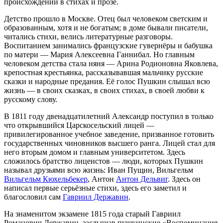
происхождении в стихах и прозе.
Детство прошло в Москве. Отец был человеком светским и
образованным, хотя и не богатым; в доме бывали писатели,
читались стихи, велись литературные разговоры.
Воспитанием занимались французские гувернёры и бабушка
по матери — Мария Алексеевна Ганнибал. Но главным
человеком детства стала няня — Арина Родионовна Яковлева,
крепостная крестьянка, рассказывавшая мальчику русские
сказки и народные предания. Её голос Пушкин слышал всю
жизнь — в своих сказках, в своих стихах, в своей любви к
русскому слову.
В 1811 году двенадцатилетний Александр поступил в только
что открывшийся Царскосельский лицей —
привилегированное учебное заведение, призванное готовить
государственных чиновников высшего ранга. Лицей стал для
него вторым домом и главным университетом. Здесь
сложилось братство лицеистов — люди, которых Пушкин
называл друзьями всю жизнь: Иван Пущин, Вильгельм
Вильгельм Кюхельбекер
, Антон
Антон Дельвиг
. Здесь он
написал первые серьёзные стихи, здесь его заметил и
благословил сам
Гавриил Державин
.
На знаменитом экзамене 1815 года старый Гавриил
Романович Державин, заслышав пушкинские «Воспоминания