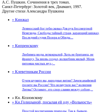
А.С. Пушкин. Сочинения в трех томах.
Санкт-Петербург: Золотой век, Диамант, 1997.
Другие стихи Александра Пушкина
» Кинжал
Лемносский бог тебя сковал Для рук бессмертной
Немезиды, Свободы тайный страж, карающий кинжал,
Последний судия Позора и Обиды....
» Кипренскому
Любимец моды легкокрылой, Хоть не британец, не
француз, Ты вновь создал, волшебник милый, Меня,
питомца чистых муз,-...
» Клеветникам России
О чем шумите вы, народные витии? Зачем анафемой
грозите вы России? Что возмутило вас? волнения
Литвы? Оставьте: это спор славян между собою,...
» Кн. Козловскому
» Кн.Голицыной, посылая ей оду «Вольность»
Простой воспитанник природы, Так я, бывало,