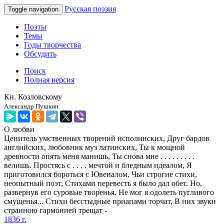
Русская поэзия
Toggle navigation
Поэты
Темы
Годы творчества
Обсудить
Поиск
Полная версия
Кн. Козловскому
Александр Пушкин
О любви
Ценитель умственных творений исполинских, Друг бардов
английских, любовник муз латинских, Ты к мощной
древности опять меня манишь, Ты снова мне . . . . . . . . .
велишь. Простясь с . . . . мечтой и бледным идеалом, Я
приготовился бороться с Ювеналом, Чьи строгие стихи,
неопытный поэт, Стихами перевесть я было дал обет. Но,
развернув его суровые творенья, Не мог я одолеть пугливого
смущенья... Стихи бесстыдные приапами торчат, В них звуки
странною гармонией трещат -
1836 г.