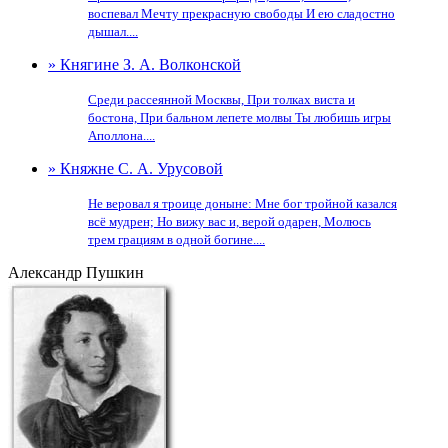
воспевал Мечту прекрасную свободы И ею сладостно
дышал....
» Княгине З. А. Волконской
Среди рассеянной Москвы, При толках виста и
бостона, При бальном лепете молвы Ты любишь игры
Аполлона....
» Княжне С. А. Урусовой
Не веровал я троице доныне: Мне бог тройной казался
всё мудрен; Но вижу вас и, верой одарен, Молюсь
трем грациям в одной богине....
Александр Пушкин