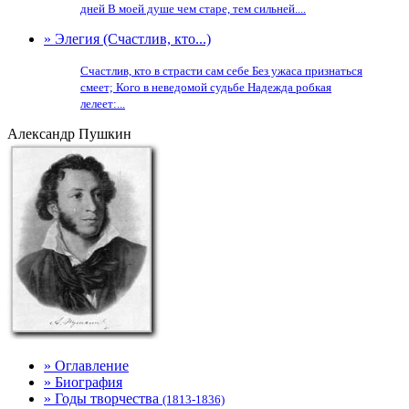
дней В моей душе чем старе, тем сильней....
» Элегия (Счастлив, кто...)
Счастлив, кто в страсти сам себе Без ужаса признаться
смеет; Кого в неведомой судьбе Надежда робкая
лелеет:...
Александр Пушкин
» Оглавление
» Биография
» Годы творчества
(1813-1836)