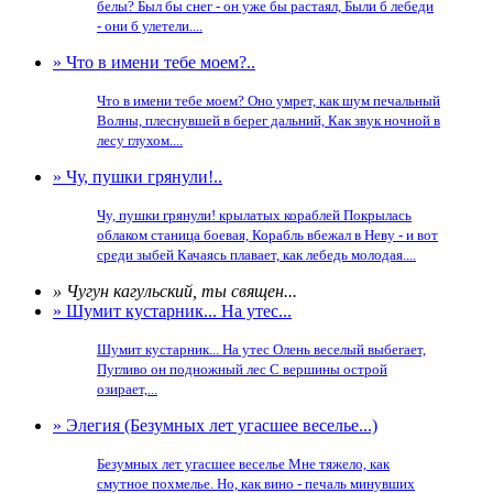
белы? Был бы снег - он уже бы растаял, Были б лебеди
- они б улетели....
» Что в имени тебе моем?..
Что в имени тебе моем? Оно умрет, как шум печальный
Волны, плеснувшей в берег дальний, Как звук ночной в
лесу глухом....
» Чу, пушки грянули!..
Чу, пушки грянули! крылатых кораблей Покрылась
облаком станица боевая, Корабль вбежал в Неву - и вот
среди зыбей Качаясь плавает, как лебедь молодая....
» Чугун кагульский, ты священ...
» Шумит кустарник... На утес...
Шумит кустарник... На утес Олень веселый выбегает,
Пугливо он подножный лес С вершины острой
озирает,...
» Элегия (Безумных лет угасшее веселье...)
Безумных лет угасшее веселье Мне тяжело, как
смутное похмелье. Но, как вино - печаль минувших