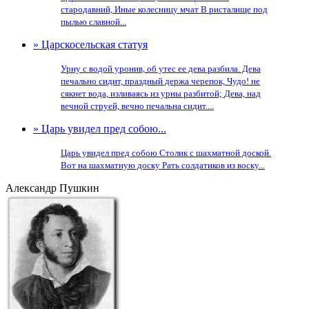
стародавний, Иные колесницу мчат В ристалище под
пылью славной...
» Царскосельская статуя
Урну с водой уронив, об утес ее дева разбила. Дева
печально сидит, праздный держа черепок, Чудо! не
сякнет вода, изливаясь из урны разбитой; Дева, над
вечной струей, вечно печальна сидит....
» Царь увидел пред собою...
Царь увидел пред собою Столик с шахматной доской.
Вот на шахматную доску Рать солдатиков из воску...
Александр Пушкин