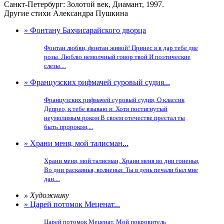
Санкт-Петербург: Золотой век, Диамант, 1997.
Другие стихи Александра Пушкина
» Фонтану Бахчисарайского дворца
Фонтан любви, фонтан живой! Принес я в дар тебе две
розы. Люблю немолчный говор твой И поэтические
слезы....
» Французских рифмачей суровый судия...
Французских рифмачей суровый судия, О классик
Депрео, к тебе взываю я: Хотя постигнутый
неумолимым роком В своем отечестве престал ты
быть пророком,...
» Храни меня, мой талисман...
Храни меня, мой талисман, Храни меня во дни гоненья,
Во дни раскаянья, волненья: Ты в день печали был мне
дан....
» Художнику
» Царей потомок Меценат...
Царей потомок Меценат, Мой покровитель