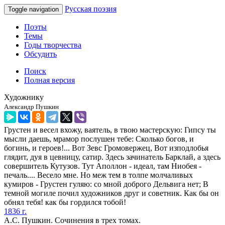
Русская поэзия
Toggle navigation
Поэты
Темы
Годы творчества
Обсудить
Поиск
Полная версия
Художнику
Александр Пушкин
Грустен и весел вхожу, ваятель, в твою мастерскую: Гипсу ты
мысли даешь, мрамор послушен тебе: Сколько богов, и
богинь, и героев!... Вот Зевс Громовержец, Вот изподлобья
глядит, дуя в цевницу, сатир. Здесь зачинатель Барклай, а здесь
совершитель Кутузов. Тут Аполлон - идеал, там Ниобея -
печаль.... Весело мне. Но меж тем в толпе молчаливых
кумиров - Грустен гуляю: со мной доброго Дельвига нет; В
темной могиле почил художников друг и советник. Как бы он
обнял тебя! как бы гордился тобой!
1836 г.
А.С. Пушкин. Сочинения в трех томах.