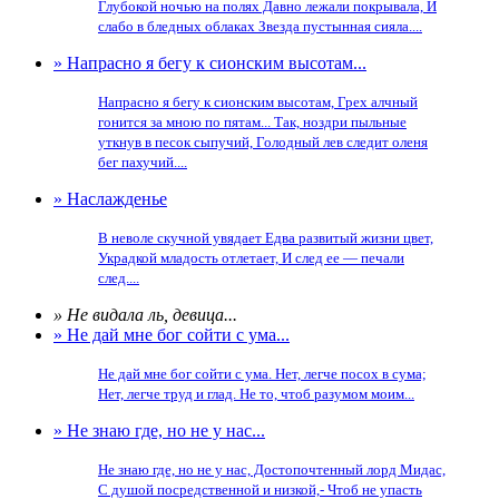
Глубокой ночью на полях Давно лежали покрывала, И
слабо в бледных облаках Звезда пустынная сияла....
» Напрасно я бегу к сионским высотам...
Напрасно я бегу к сионским высотам, Грех алчный
гонится за мною по пятам... Так, ноздри пыльные
уткнув в песок сыпучий, Голодный лев следит оленя
бег пахучий....
» Наслажденье
В неволе скучной увядает Едва развитый жизни цвет,
Украдкой младость отлетает, И след ее — печали
след....
» Не видала ль, девица...
» Не дай мне бог сойти с ума...
Не дай мне бог сойти с ума. Нет, легче посох в сума;
Нет, легче труд и глад. Не то, чтоб разумом моим...
» Не знаю где, но не у нас...
Не знаю где, но не у нас, Достопочтенный лорд Мидас,
С душой посредственной и низкой,- Чтоб не упасть