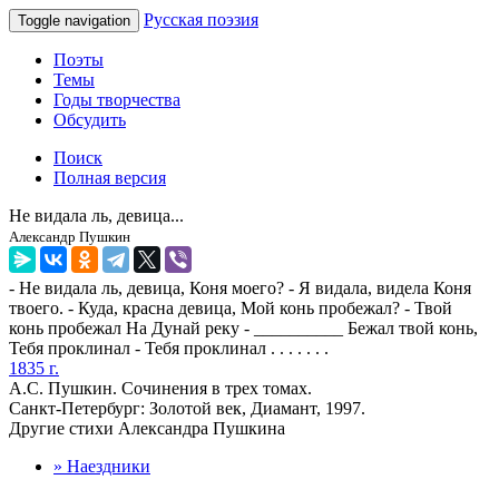
Русская поэзия
Toggle navigation
Поэты
Темы
Годы творчества
Обсудить
Поиск
Полная версия
Не видала ль, девица...
Александр Пушкин
- Не видала ль, девица, Коня моего? - Я видала, видела Коня
твоего. - Куда, красна девица, Мой конь пробежал? - Твой
конь пробежал На Дунай реку - __________ Бежал твой конь,
Тебя проклинал - Тебя проклинал . . . . . . .
1835 г.
А.С. Пушкин. Сочинения в трех томах.
Санкт-Петербург: Золотой век, Диамант, 1997.
Другие стихи Александра Пушкина
» Наездники