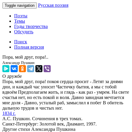
Русская поэзия
Toggle navigation
Поэты
Темы
Годы творчества
Обсудить
Поиск
Полная версия
Пора, мой друг, пора!..
Александр Пушкин
О дружбе
Пора, мой друг, пора! покоя сердца просит - Летят за днями
дни, и каждый час уносит Частичку бытия, а мы с тобой
вдвоём Предполагаем жить, и глядь - как раз - умрем. На свете
счастья нет, но есть покой и воля. Давно завидная мечтается
мне доля - Давно, усталый раб, замыслил я побег В обитель
дальную трудов и чистых нег.
1834 г.
А.С. Пушкин. Сочинения в трех томах.
Санкт-Петербург: Золотой век, Диамант, 1997.
Другие стихи Александра Пушкина