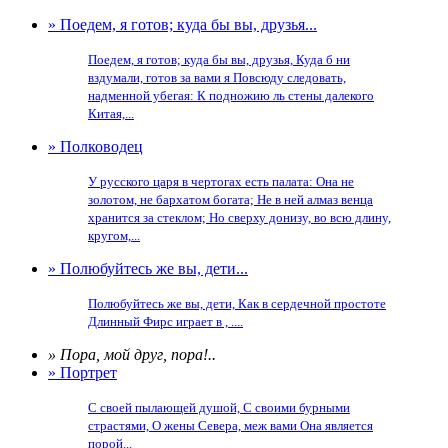
» Поедем, я готов; куда бы вы, друзья...
Поедем, я готов; куда бы вы, друзья, Куда б ни
вздумали, готов за вами я Повсюду следовать,
надменной убегая: К подножию ль стены далекого
Китая,...
» Полководец
У русского царя в чертогах есть палата: Она не
золотом, не бархатом богата; Не в ней алмаз венца
хранится за стеклом; Но сверху донизу, во всю длину,
кругом,...
» Полюбуйтесь же вы, дети...
Полюбуйтесь же вы, дети, Как в сердечной простоте
Длинный Фирс играет в , ....
» Пора, мой друг, пора!..
» Портрет
С своей пылающей душой, С своими бурными
страстями, О жены Севера, меж вами Она является
порой...