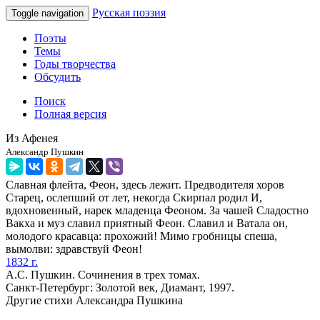
Русская поэзия
Toggle navigation
Поэты
Темы
Годы творчества
Обсудить
Поиск
Полная версия
Из Афенея
Александр Пушкин
Славная флейта, Феон, здесь лежит. Предводителя хоров
Старец, ослепший от лет, некогда Скирпал родил И,
вдохновенный, нарек младенца Феоном. За чашей Сладостно
Вакха и муз славил приятный Феон. Славил и Ватала он,
молодого красавца: прохожий! Мимо гробницы спеша,
вымолви: здравствуй Феон!
1832 г.
А.С. Пушкин. Сочинения в трех томах.
Санкт-Петербург: Золотой век, Диамант, 1997.
Другие стихи Александра Пушкина