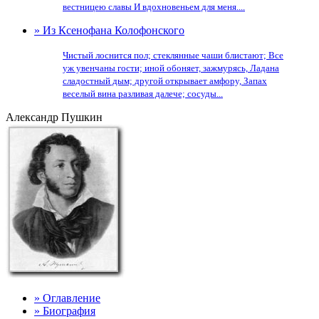
вестницею славы И вдохновеньем для меня....
» Из Ксенофана Колофонского
Чистый лоснится пол; стеклянные чаши блистают; Все
уж увенчаны гости; иной обоняет, зажмурясь, Ладана
сладостный дым; другой открывает амфору, Запах
веселый вина разливая далече; сосуды...
Александр Пушкин
» Оглавление
» Биография