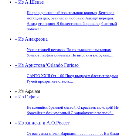
» Из А.Шенье
Покров, упитанный язвительною кровью, Кентавра
мстящий дар, ревнивою любовью Алкиду передан.
Алкид его приял. В божественной крови яд быстрый
побежал....
» Из Анакреона
Узнают коней ретивых По их выжженным таврам;
Узнают парфян кичливых По высоким клобукам;...
» Из Аристова 'Orlando Furioso'
CANTO XXIII Ott. 100 Пред рыцарем блестит водами
Ручей прозрачнее стекла,...
» Из Афенея
» Из Гафиза
Не пленяйся бранной славой, О красавец молодой! Не
бросайся в бой кровавый С карабахскою толпой!...
» Из записки к А.О.Россет
От вас узнал я плен Варшавы. . . . . . . . . . . . . . . Вы были