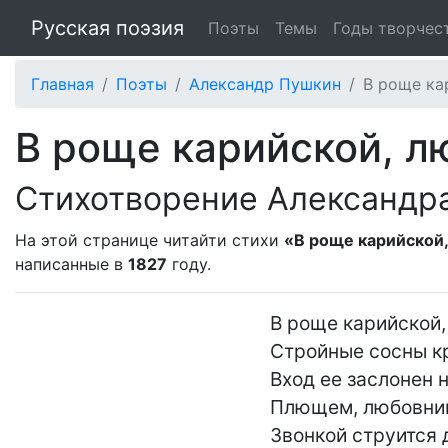
Русская поэзия
Поэты
Темы
Годы творчес
Главная
Поэты
Александр Пушкин
В роще ка
В роще карийской, л
Стихотворение Александр
На этой странице читайти стихи
«В роще карийской,
написанные в
1827
году.
В роще карийской,
Стройные сосны кр
Вход ее заслонен 
Плющем, любовнико
Звонкой струится 