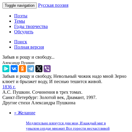
Русская поэзия
Toggle navigation
Поэты
Темы
Годы творчества
Обсудить
Поиск
Полная версия
Забыв и рощу и свободу...
Александр Пушкин
Забыв и рощу и свободу, Невольный чижик надо мной Зерно
клюет и брызжет воду, И песнью тешится живой.
1836 г.
А.С. Пушкин. Сочинения в трех томах.
Санкт-Петербург: Золотой век, Диамант, 1997.
Другие стихи Александра Пушкина
» Желание
Медлительно влекутся дни мои, И каждый миг в
унылом сердце множит Все горести несчастливой