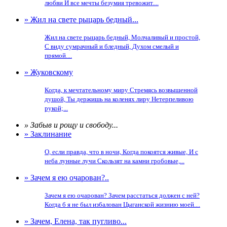
любви И все мечты безумия тревожит....
» Жил на свете рыцарь бедный...
Жил на свете рыцарь бедный, Молчаливый и простой,
С виду сумрачный и бледный, Духом смелый и
прямой....
» Жуковскому
Когда, к мечтательному миру Стремясь возвышенной
душой, Ты держишь на коленях лиру Нетерпеливою
рукой;...
» Забыв и рощу и свободу...
» Заклинание
О, если правда, что в ночи, Когда покоятся живые, И с
неба лунные лучи Скользят на камни гробовые,...
» Зачем я ею очарован?..
Зачем я ею очарован? Зачем расстаться должен с ней?
Когда б я не был избалован Цыганской жизнию моей....
» Зачем, Елена, так пугливо...