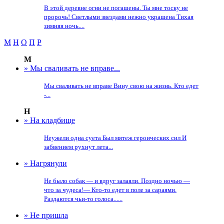
В этой деревне огни не погашены. Ты мне тоску не
пророчь! Светлыми звездами нежно украшена Тихая
зимняя ночь....
М
Н
О
П
Р
М
» Мы сваливать не вправе...
Мы сваливать не вправе Вину свою на жизнь. Кто едет
-...
Н
» На кладбище
Неужели одна суета Был мятеж героических сил И
забвением рухнут лета...
» Нагрянули
Не было собак — и вдруг залаяли. Поздно ночью —
что за чудеса!— Кто-то едет в поле за сараями.
Раздаются чьи-то голоса......
» Не пришла