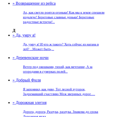
» Возвращение из рейса
Ах, как светло роятся огоньки! Как мы к земле спешили
издалече! Береговые славные деньки! Береговые
радостные встречи!...
Д
» Да, умру я!
Да, умру я! И что ж такого? Хоть сейчас из нагана в
лоб! ...Может быть,...
» Деревенские ночи
Ветер под окошками, тихий, как мечтание, А за
огородами в сумерках полей...
» Добрый Филя
Я запомнил, как диво, Тот лесной хуторок,
Задремавший счастливо Меж звериных дорог......
» Дорожная элегия
Дорога, дорога, Разлука, разлука. Знакома до срока
Дорожная мука....