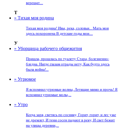
верещат....
Т
» Тихая моя родина
Тихая моя родина! Ивы, река, соловьи... Мать моя
здесь похоронена В детские годы мои....
У
» Уборщица рабочего общежития
Пришла, прошлась по туалету Стара, болезненно-
бледна. Нигде глазам отрады нету, Как будто здесь
была война!...
» Угрюмое
Я вспомнил угрюмые волны, Летящие мимо и прочь! Я
вспомнил угрюмые молы,...
» Утро
Когда заря, светясь по сосняку, Горит, горит, и лес уже
не дремлет, И тени сосен падают в реку, И свет бежит
на улицы деревни,...