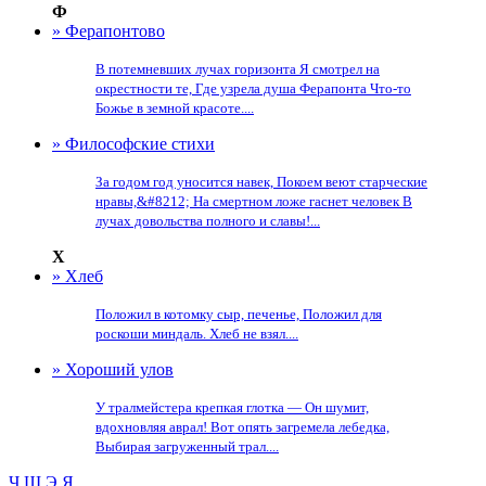
Ф
» Ферапонтово
В потемневших лучах горизонта Я смотрел на
окрестности те, Где узрела душа Ферапонта Что-то
Божье в земной красоте....
» Философские стихи
За годом год уносится навек, Покоем веют старческие
нравы,&#8212; На смертном ложе гаснет человек В
лучах довольства полного и славы!...
Х
» Хлеб
Положил в котомку сыр, печенье, Положил для
роскоши миндаль. Хлеб не взял....
» Хороший улов
У тралмейстера крепкая глотка — Он шумит,
вдохновляя аврал! Вот опять загремела лебедка,
Выбирая загруженный трал....
Ч
Ш
Э
Я