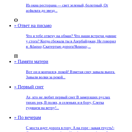
Из окна ресторана — свет зеленый, болотный, От
асфальта до звезд...
О
» Ответ на письмо
Что я тебе отвечу на обман? Что наши встречи давние
у стога? Когда сбежала ты в Азербайджан, Не говорил
я: &laquo;Скатертью дорога!&raquo;...
П
» Памяти матери
Вот он и кончился, покой! Взметая снег, завыла вьюга.
Завыли волки за рекой...
» Первый снег
Ах, кто не любит первый снег В замерзших руслах
тихих рек, В полях, в селеньях и в бору, Слегка
гудящем на ветру!...
» По вечерам
С моста идет дорога в гору. А на горе - какая грусть!-