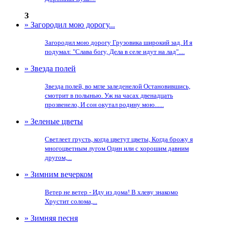
З
» Загородил мою дорогу...
Загородил мою дорогу Грузовика широкий зад. И я
подумал: "Слава богу, Дела в селе идут на лад"....
» Звезда полей
Звезда полей, во мгле заледенелой Остановившись,
смотрит в полынью. Уж на часах двенадцать
прозвенело, И сон окутал родину мою......
» Зеленые цветы
Светлеет грусть, когда цветут цветы, Когда брожу я
многоцветным лугом Один или с хорошим давним
другом,...
» Зимним вечерком
Ветер не ветер - Иду из дома! В хлеву знакомо
Хрустит солома,...
» Зимняя песня