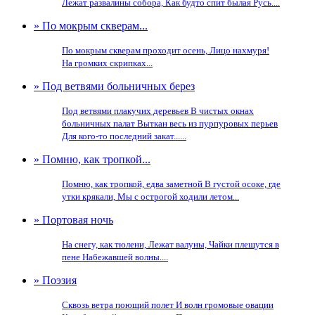
Лежат развалины собора, Как будто спит былая Русь....
» По мокрым скверам...
По мокрым скверам проходит осень, Лицо нахмуря!
На громких скрипках...
» Под ветвями больничных берез
Под ветвями плакучих деревьев В чистых окнах
больничных палат Выткан весь из пурпуровых перьев
Для кого-то последний закат......
» Помню, как тропкой...
Помню, как тропкой, едва заметной В густой осоке, где
утки крякали, Мы с острогой ходили летом...
» Портовая ночь
На снегу, как тюлени, Лежат валуны, Чайки плещутся в
пене Набежавшей волны....
» Поэзия
Сквозь ветра поющий полет И волн громовые овации