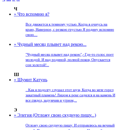
Ч
» Что вспомню я?
Все движется к темному устью. Когда я очнусь на
краю, Наверное, с резкою грустью Я родину вспомню
свою....
» Чудный месяц плывет над рекою...
"Чудный месяц плывет над рекою",- Где-то голос поет
молодой. И над родиной, полной покоя, Опускается
сон золотой!...
Ш
» Шумит Катунь
...Как я подолгу слушал этот шум, Когда во мгле горел
закатный пламень! Лицом к реке садился я на камень И
все глядел, задумчив и угрюм,...
Э
» Элегия (Отложу свою скудную пищу...)
Отложу свою скудную пищу. И отправлюсь на вечный