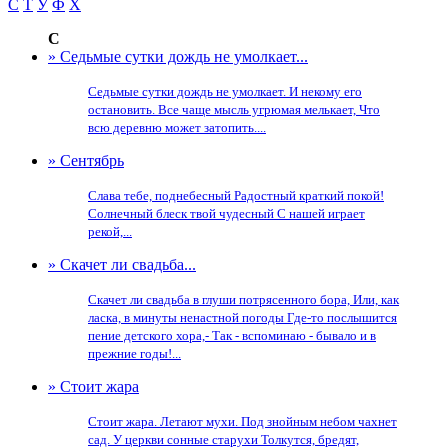
С
Т
У
Ф
Х
С
» Седьмые сутки дождь не умолкает...
Седьмые сутки дождь не умолкает. И некому его
остановить. Все чаще мысль угрюмая мелькает, Что
всю деревню может затопить....
» Сентябрь
Слава тебе, поднебесный Радостный краткий покой!
Солнечный блеск твой чудесный С нашей играет
рекой,...
» Скачет ли свадьба...
Скачет ли свадьба в глуши потрясенного бора, Или, как
ласка, в минуты ненастной погоды Где-то послышится
пение детского хора,- Так - вспоминаю - бывало и в
прежние годы!...
» Стоит жара
Стоит жара. Летают мухи. Под знойным небом чахнет
сад. У церкви сонные старухи Толкутся, бредят,