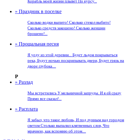
Корабль моей жизни плывет По курсу...
» Праздник в поселке
Сколько водки выпито! Сколько стекол выбито!
Сколько средств закошено! Сколько женщин
брошено!...
» Прощальная песня
Я уеду из этой деревни... Будет льдом покрываться
река, Будут ночью поскрипывать двери, Будет грязь на
дворе глубока....
Р
» Разлад
Мы встретились У мельничной запруды. И я ей сразу
Прямо все сказал!...
» Расплата
Я забыл, что такое любовь, И под лунным над городом
светом Столько выпалил клятвенных слов, Что
мрачнею, как вспомню об этом....