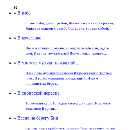
В
» В избе
Стоит изба, дымя трубой, Живет в избе старик рябой,
Живет за окнами с резьбой Старуха, гордая собой,...
» В кочегарке
Вьется в топке пламень белый, Белый-белый, будто
снег, И стоит тяжелотелый Возле топки человек....
» В минуты музыки печальной...
В минуты музыки печальной Я представляю желтый
плес, И голос женщины прощальный, И шум
порывистых берез,...
» В сибирской деревне
То желтый куст, То лодка кверху днищем, То колесо
тележное В грязи......
» Весна на берегу Бии
Сколько сору прибило к березам Разыгравшейся полой