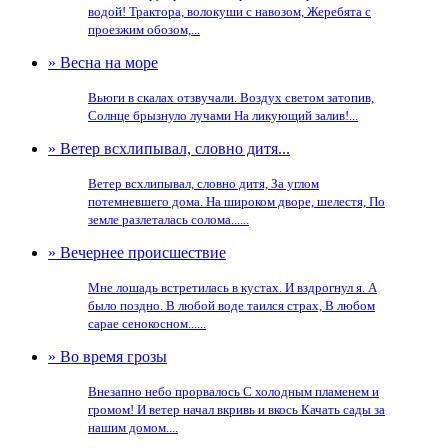
водой! Трактора, волокуши с навозом, Жеребята с
проезжим обозом,...
» Весна на море
Вьюги в скалах отзвучали. Воздух светом затопив,
Солнце брызнуло лучами На ликующий залив!...
» Ветер всхлипывал, словно дитя...
Ветер всхлипывал, словно дитя, За углом
потемневшего дома. На широком дворе, шелестя, По
земле разлеталась солома......
» Вечернее происшествие
Мне лошадь встретилась в кустах. И вздрогнул я. А
было поздно. В любой воде таился страх, В любом
сарае сенокосном......
» Во время грозы
Внезапно небо прорвалось С холодным пламенем и
громом! И ветер начал вкривь и вкось Качать сады за
нашим домом....