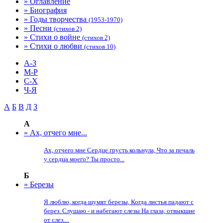
» Оглавление
» Биография
» Годы творчества
(1953-1970)
» Песни
(стихов 2)
» Стихи о войне
(стихов 2)
» Стихи о любви
(стихов 10)
А-З
М-Р
С-Х
Ч-Я
А
Б
В
Д
З
А
» Ах, отчего мне...
Ах, отчего мне Сердце грусть кольнула, Что за печаль
у сердца моего? Ты просто...
Б
» Березы
Я люблю, когда шумят березы, Когда листья падают с
берез. Слушаю - и набегают слезы На глаза, отвыкшие
от слез....