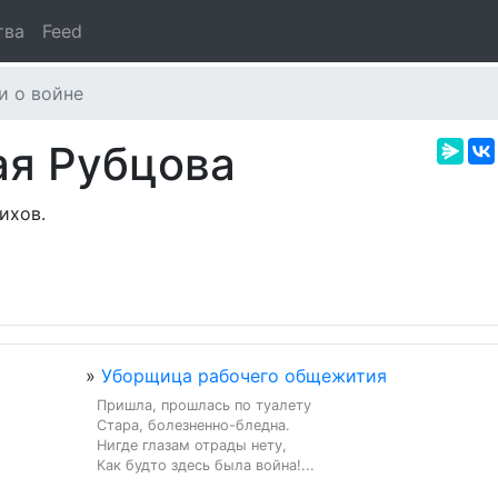
тва
Feed
и о войне
ая Рубцова
ихов.
»
Уборщица рабочего общежития
Пришла, прошлась по туалету

Стара, болезненно-бледна.

Нигде глазам отрады нету,

Как будто здесь была война!...