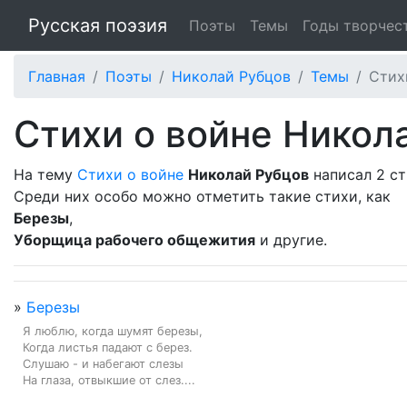
Русская поэзия
Поэты
Темы
Годы творчес
Главная
Поэты
Николай Рубцов
Темы
Стих
Стихи о войне Никол
На тему
Стихи о войне
Николай Рубцов
написал 2 ст
Среди них особо можно отметить такие стихи, как
Березы
,
Уборщица рабочего общежития
и другие.
»
Березы
Я люблю, когда шумят березы,

Когда листья падают с берез.

Слушаю - и набегают слезы

На глаза, отвыкшие от слез....