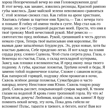
хорош Неизреченный вечер во имя Головокружения душ!
В этот вечер, как занавес, взвились ресницы, Красной рампою
губы зажглись. Даже майской зелени невозможно сравняться
С этой зеленью свежих глаз. Как гибли на арене христиане,
Хватаясь губами за тщетное имя Христа,— Так с вечера того
и поныне Я гибну об имени твоём в суете. Мир стал как-то
проще, но уже Со страшной радостью моей. Прости, что имя я
твоё тревожу Моей нечестивой рукой. Моё ремесло —
святотатство пред любовью. Рукой, грешившей в честь других
немало строк, Теперь твоё выписываю имя королевье, Не
вымыв даже запылённых блудом рук. Эх, руки новые, хотя бы
властью дьявола, Себе приделаю легко. И вот кладу на пламя
сердца руку, словно Сцевола, Чтоб стала согрета рука. Глаза, о
беженцы из счастья, Глаза, о склад нескладной кутерьмы,
Зажгу, как плошки я великопостья, И пред икону лица твоего
подниму. А губы, красные лохмотья, Трубачи ночей и беды, Я
заменю тобой подвенечное платье, Схожее с саваном всегда.
Как папиросой горящей, подушку лбом прожигая в ночи,
Сквозь зелёное днище похмелья, Сумасбродно и часто
навзрыд лепечу Неистовое имя Юлии. Сквозь тощую рощу
дней, Сквозь рассвет, покрывающий сумрак марлей, К твоим
глазам на водопой Я кровь гоню тропинкой горла. Ну что ж!
Проклятая, домучь! Любимая, кидай слова, как камни! Я буду
помнить некий вечер, эту ночь, Пока день гибели не
вспомню! Пульс, тарахти в тревоге, и бегите, ноги! Вам все