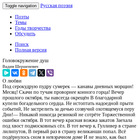
Русская поэзия
Toggle navigation
Поэты
Темы
Годы творчества
Обсудить
Поиск
Полная версия
Головокружение душ
Вадим Шершеневич
О любви
Под серокудрую пудру сумерек — канавы дневных морщин!
Месяц! Скачи по тучам проворнее конного горца! Вечер
прошлого октября, ты навсегда окрещён В благодарной
купели богадельного сердца. Не истоптать надоедной прыти
событий, Не застрелить за дичью созвучий охотящемуся перу
Дни!— Никакой никогда резинкой не сотрёте Торжественной
ошибки октября. В тот вечер красная вожжа закатов Заехала
под хвост подмосковных сёл. В тот вечер я, Гулливер в стране
лилипутов, В первый раз в страну великанши попал. Всё
подёрнулось сном в невзрачном доме И не знало, как был