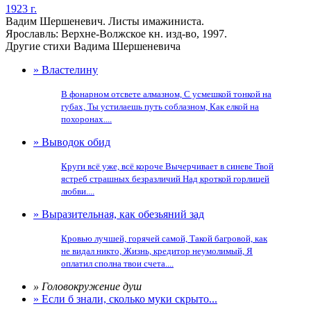
1923 г.
Вадим Шершеневич. Листы имажиниста.
Ярославль: Верхне-Волжское кн. изд-во, 1997.
Другие стихи Вадима Шершеневича
» Властелину
В фонарном отсвете алмазном, С усмешкой тонкой на
губах, Ты устилаешь путь соблазном, Как елкой на
похоронах....
» Выводок обид
Круги всё уже, всё короче Вычерчивает в синеве Твой
ястреб страшных безразличий Над кроткой горлицей
любви....
» Выразительная, как обезьяний зад
Кровью лучшей, горячей самой, Такой багровой, как
не видал никто, Жизнь, кредитор неумолимый, Я
оплатил сполна твои счета....
» Головокружение душ
» Если б знали, сколько муки скрыто...