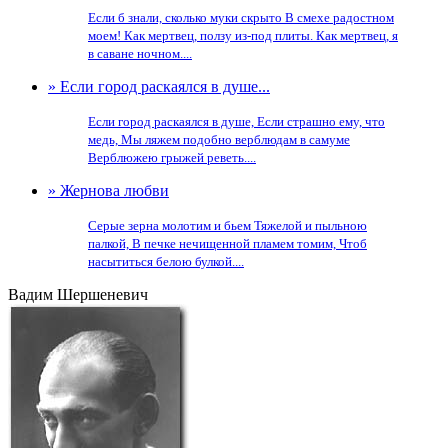
Если б знали, сколько муки скрыто В смехе радостном
моем! Как мертвец, ползу из-под плиты. Как мертвец, я
в саване ночном....
» Если город раскаялся в душе...
Если город раскаялся в душе, Если страшно ему, что
медь, Мы ляжем подобно верблюдам в самуме
Верблюжею грыжей реветь....
» Жернова любви
Серые зерна молотим и бьем Тяжелой и пыльною
палкой, В печке нечищенной пламем томим, Чтоб
насытиться белою булкой....
Вадим Шершеневич