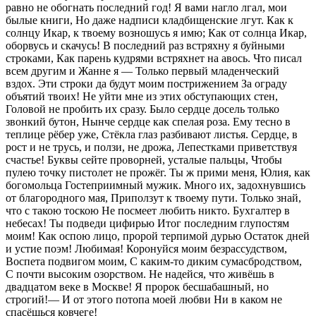
равно не обогнать последний год! Я вами нагло лгал, мои
былые книги, Но даже надписи кладбищенские лгут. Как к
солнцу Икар, к твоему возношусь я имю; Как от солнца Икар,
оборвусь и скачусь! В последний раз встряхну я буйными
строками, Как парень кудрями встряхнет на авось. Что писал
всем другим и Жанне я — Только первый младенческий
вздох. Эти строки да будут моим пострижением За ограду
объятий твоих! Не уйти мне из этих обступающих стен,
Головой не пробить их сразу. Было сердце досель только
звонкий бутон, Нынче сердце как спелая роза. Ему тесно в
теплице рёбер уже, Стёкла глаз разбивают листья. Сердце, в
рост и не трусь, и ползи, не дрожа, Лепестками приветствуя
счастье! Буквы сейте проворней, усталые пальцы, Чтобы
пулею точку пистолет не прожёг. Ты ж прими меня, Юлия, как
богомольца Гостеприимный мужик. Много их, задохнувшись
от благородного мая, Приползут к твоему пути. Только знай,
что с такою тоскою Не посмеет любить никто. Бухгалтер в
небесах! Ты подведи цифирью Итог последним глупостям
моим! Как оспою лицо, пророй терпимой дурью Остаток дней
и устие поэм! Любимая! Коронуйся моим безрассудством,
Воспета подвигом моим, С каким-то диким сумасбродством,
С почти высоким озорством. Не надейся, что живёшь в
двадцатом веке в Москве! Я пророк бесшабашный, но
строгий!— И от этого потопа моей любви Ни в каком не
спасёшься ковчеге!