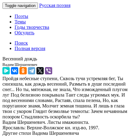
Русская поэзия
Toggle navigation
Поэты
Темы
Годы творчества
Обсудить
Поиск
Полная версия
Весенний дождь
Вадим Шершеневич
Пройдя небесные ступени, Сквозь тучи устремляя бег, Ты
снизошла, как дождь весенний, Размыть в душе последний
снег... Но ты, мятежная, не знала, Что изможденный плугом
луг Под белизною покрывала Таит следы угрюмых мук. И
под весенними словами, Растаяв, спала пелена, Но, как
поруганное знамя, Молчит земная тишина. И лишь в глаза
твои с укором Глядит безмолвье темноты: Зачем нечаянным
позором Стыдливость оскорбила ты?
Вадим Шершеневич. Листы имажиниста.
Ярославль: Верхне-Волжское кн. изд-во, 1997.
Другие стихи Вадима Шершеневича