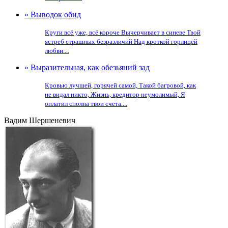
» Выводок обид
Круги всё уже, всё короче Вычерчивает в синеве Твой
ястреб страшных безразличий Над кроткой горлицей
любви....
» Выразительная, как обезьяний зад
Кровью лучшей, горячей самой, Такой багровой, как
не видал никто, Жизнь, кредитор неумолимый, Я
оплатил сполна твои счета....
Вадим Шершеневич