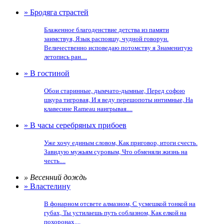
» Бродяга страстей
Блаженное благоденствие детства из памяти
заимствуя, Язык распояшу, чудной говорун.
Величественно исповедаю потомству я Знаменитую
летопись ран....
» В гостиной
Обои старинные, дымчато-дымные, Перед софою
шкура тигровая, И я веду перешопоты интимные, На
клавесине Rameau наигрывая....
» В часы серебряных прибоев
Уже хочу единым словом, Как приговор, итоги счесть.
Завидую мужьям суровым, Что обменяли жизнь на
честь....
» Весенний дождь
» Властелину
В фонарном отсвете алмазном, С усмешкой тонкой на
губах, Ты устилаешь путь соблазном, Как елкой на
похоронах....