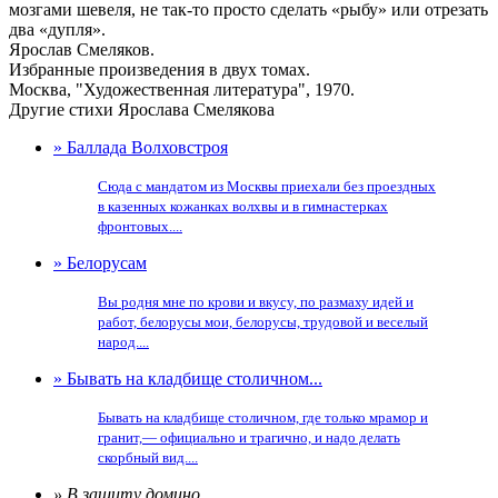
мозгами шевеля, не так-то просто сделать «рыбу» или отрезать
два «дупля».
Ярослав Смеляков.
Избранные произведения в двух томах.
Москва, "Художественная литература", 1970.
Другие стихи Ярослава Смелякова
» Баллада Волховстроя
Сюда с мандатом из Москвы приехали без проездных
в казенных кожанках волхвы и в гимнастерках
фронтовых....
» Белорусам
Вы родня мне по крови и вкусу, по размаху идей и
работ, белорусы мои, белорусы, трудовой и веселый
народ....
» Бывать на кладбище столичном...
Бывать на кладбище столичном, где только мрамор и
гранит,— официально и трагично, и надо делать
скорбный вид....
» В защиту домино