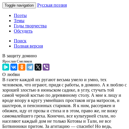
Русская поэзия
Toggle navigation
Поэты
Темы
Годы творчества
Обсудить
Поиск
Полная версия
В защиту домино
Ярослав Смеляков
О любви
В газете каждой их ругают весьма умело и умно, тех
человеков, что играют, придя с работы, в домино. А я люблю с
хорошей злостью в июньском садике, в углу, стучать той
самой черной костью по деревянному столу. А мне к лицу и
вроде впору в кругу умнейших простаков игра матросов, и
шахтеров, и пенсионных стариков. Я к ним, рассержен и
обижен, иду от прозы и стиха и в этом, право же, не вижу
самомалейшего греха. Конечно, все культурней стали, но
населяют каждый дом не только Котовы и Тали, не все
Ботвинники притом. За агитацию — спасибо! Но ведь,