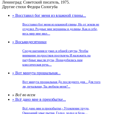
Ленинград: Советский писатель, 1975.
Другие стихи Федора Сологуба
» Восставил бог меня из влажной глины...
Восставил бог меня из влажной глины, Но от земли не
отделил. Родные мне вершины и долины, Как я себе,
весь мир мне мил....
» Восьмидесятники
Среди шатания в умах и общей смуты, Чтобы
внимание подростков поотвлечь И наложить на
пагубные мысли путы, Понадобилась нам
классическая речь....
» Вот минута прощальная...
Вот минута прощальная До последнего дня... Для того
ли, печальная, Ты любила меня?...
» Всё во всем
» Всё дано мне в преизбытке...
Всё дано мне в преизбытке,- Утомление труда,
Ожиданий злые пытки, Голод, холод и беда....