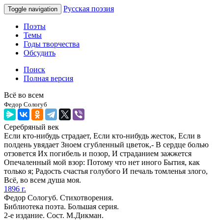
Русская поэзия
Toggle navigation
Поэты
Темы
Годы творчества
Обсудить
Поиск
Полная версия
Всё во всем
Федор Сологуб
Серебряный век
Если кто-нибудь страдает, Если кто-нибудь жесток, Если в
полдень увядает Зноем сгубленный цветок,- В сердце болью
отзовется Их погибель и позор, И страданием зажжется
Опечаленный мой взор: Потому что нет иного Бытия, как
только я; Радость счастья голубого И печаль томленья злого,
Всё, во всем душа моя.
1896 г.
Федор Сологуб. Стихотворения.
Библиотека поэта. Большая серия.
2-е издание. Сост. М.Дикман.