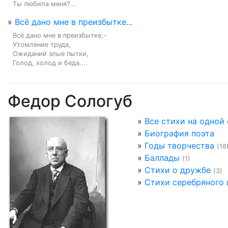
Ты любила меня?...
»
Всё дано мне в преизбытке...
Всё дано мне в преизбытке,-

Утомление труда,

Ожиданий злые пытки,

Голод, холод и беда....
Федор Сологуб
»
Все стихи на одной
»
Биография поэта
»
Годы творчества
(18
»
Баллады
(1)
»
Стихи о дружбе
(3)
»
Стихи серебряного 