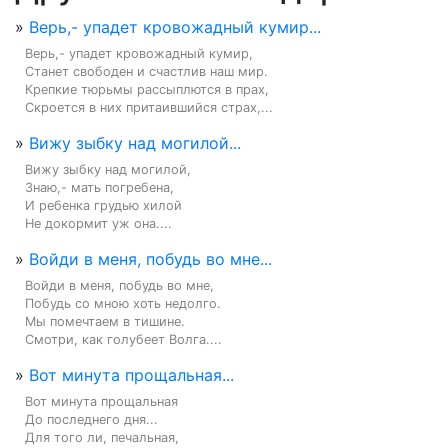
»
Верь,- упадет кровожадный кумир...
Верь,- упадет кровожадный кумир,

Станет свободен и счастлив наш мир.

Крепкие тюрьмы рассыплются в прах,

Скроется в них притаившийся страх,...
»
Вижу зыбку над могилой...
Вижу зыбку над могилой,

Знаю,- мать погребена,

И ребенка грудью хилой

Не докормит уж она....
»
Войди в меня, побудь во мне...
Войди в меня, побудь во мне,

Побудь со мною хоть недолго.

Мы помечтаем в тишине.

Смотри, как голубеет Волга....
»
Вот минута прощальная...
Вот минута прощальная

До последнего дня...

Для того ли, печальная,
