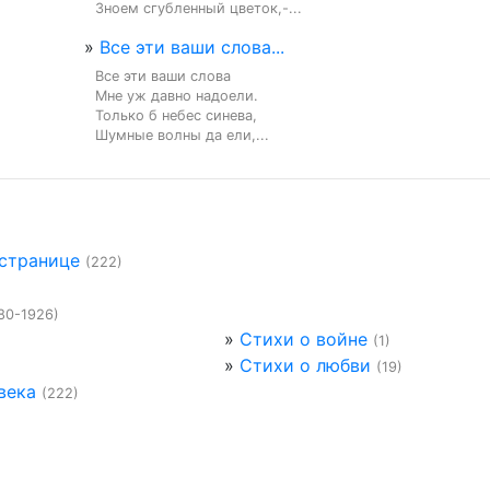
Зноем сгубленный цветок,-...
»
Все эти ваши слова...
Все эти ваши слова

Мне уж давно надоели.

Только б небес синева,

Шумные волны да ели,...
 странице
(222)
80-1926)
»
Стихи о войне
(1)
»
Стихи о любви
(19)
века
(222)