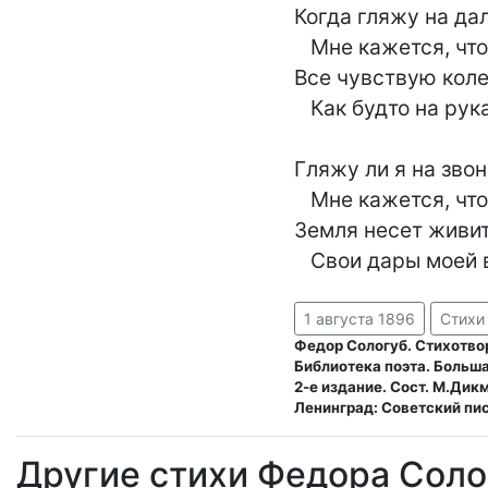
Когда гляжу на дал
   Мне кажется, что я на них

Все чувствую колес
   Как будто на руках моих.

Гляжу ли я на звонк
   Мне кажется, что это мне

Земля несет живит
1 августа 1896
Стихи
Федор Сологуб. Стихотво
Библиотека поэта. Больша
2-е издание. Сост. М.Дик
Ленинград: Советский пис
Другие стихи Федора Соло