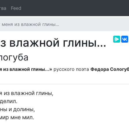
тва
Feed
 меня из влажной глины...
з влажной глины...
логуба
 из влажной глины...»
русского поэта
Федора Сологу
 из влажной глины,

ы и долины,
