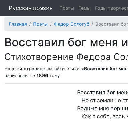
Русская поэзия
Поэты
Темы
Годы творчес
Главная
Поэты
Федор Сологуб
Восставил бог
Восставил бог меня и
Стихотворение Федора Со
На этой странице читайти стихи
«Восставил бог меня
написанные в
1896
году.
Восставил бог меня
   Но от земли не отделил.

Родные мне вершин
   Как я себе, весь мир мне мил.
