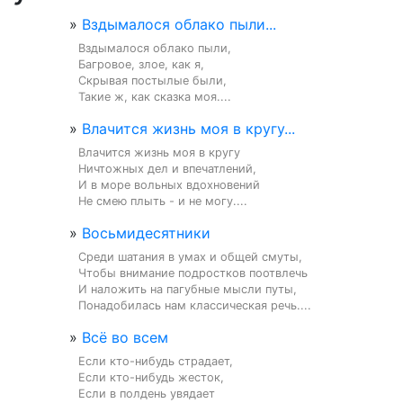
»
Вздымалося облако пыли...
Вздымалося облако пыли,

Багровое, злое, как я,

Скрывая постылые были,

Такие ж, как сказка моя....
»
Влачится жизнь моя в кругу...
Влачится жизнь моя в кругу

Ничтожных дел и впечатлений,

И в море вольных вдохновений

Не смею плыть - и не могу....
»
Восьмидесятники
Среди шатания в умах и общей смуты,

Чтобы внимание подростков поотвлечь

И наложить на пагубные мысли путы,

Понадобилась нам классическая речь....
»
Всё во всем
Если кто-нибудь страдает,

Если кто-нибудь жесток,

Если в полдень увядает
