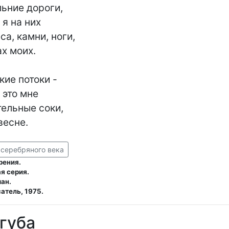
ьние дороги,

а, камни, ноги,

ие потоки -

ельные соки,

 серебряного века
рения.
я серия.
ман.
атель, 1975.
губа