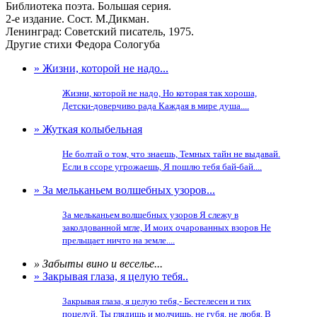
Библиотека поэта. Большая серия.
2-е издание. Сост. М.Дикман.
Ленинград: Советский писатель, 1975.
Другие стихи Федора Сологуба
» Жизни, которой не надо...
Жизни, которой не надо, Но которая так хороша,
Детски-доверчиво рада Каждая в мире душа....
» Жуткая колыбельная
Не болтай о том, что знаешь, Темных тайн не выдавай.
Если в ссоре угрожаешь, Я пошлю тебя бай-бай....
» За мельканьем волшебных узоров...
За мельканьем волшебных узоров Я слежу в
заколдованной мгле, И моих очарованных взоров Не
прельщает ничто на земле....
» Забыты вино и веселье...
» Закрывая глаза, я целую тебя..
Закрывая глаза, я целую тебя,- Бестелесен и тих
поцелуй. Ты глядишь и молчишь, не губя, не любя, В