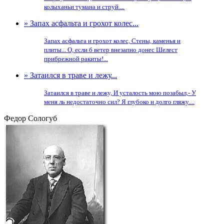
колыханьи тумана и струй....
» Запах асфальта и грохот колес...
Запах асфальта и грохот колес, Стены, каменья и
плиты... О, если б ветер внезапно донес Шелест
прибрежной ракиты!...
» Затаился в траве и лежу...
Затаился в траве и лежу, И усталость мою позабыл,- У
меня ль недостаточно сил? Я глубоко и долго гляжу....
Федор Сологуб