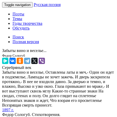
Русская поэзия
Toggle navigation
Поэты
Темы
Годы творчества
Обсудить
Поиск
Полная версия
Забыты вино и веселье...
Федор Сологуб
Серебряный век
Забыты вино и веселье, Оставлены латы и меч,- Один он идет
в подземелье, Лампады не хочет зажечь. И дверь заскрипела
протяжно,- В нее не входили давно. За дверью и темно, и
влажно, Высоко и узко окно. Глаза привыкают во мраке,- И
вот выступают сквозь мглу Какие-то странные знаки На
сводах, стенах и полу. Он долго глядит на сплетенье
Непонятых знаков и ждет, Что взорам его просветленье
Всезрящая смерть принесет.
1897 г.
Федор Сологуб. Стихотворения.