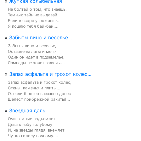
»
Жуткая колыбельная
Не болтай о том, что знаешь,

Темных тайн не выдавай.

Если в ссоре угрожаешь,

Я пошлю тебя бай-бай....
»
Забыты вино и веселье...
Забыты вино и веселье,

Оставлены латы и меч,-

Один он идет в подземелье,

Лампады не хочет зажечь....
»
Запах асфальта и грохот колес...
Запах асфальта и грохот колес,

Стены, каменья и плиты...

О, если б ветер внезапно донес

Шелест прибрежной ракиты!...
»
Звездная даль
Очи темные подъемлет

Дева к небу голубому

И, на звезды глядя, внемлет

Чутко голосу ночному....