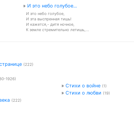
»
И это небо голубое...
И это небо голубое,

И эта выспренная тишь!

И кажется,- дитя ночное,

К земле стремительно летишь,...
 странице
(222)
80-1926)
»
Стихи о войне
(1)
»
Стихи о любви
(19)
века
(222)