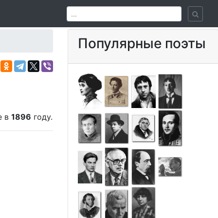
Популярные поэты
е в
1896
году.