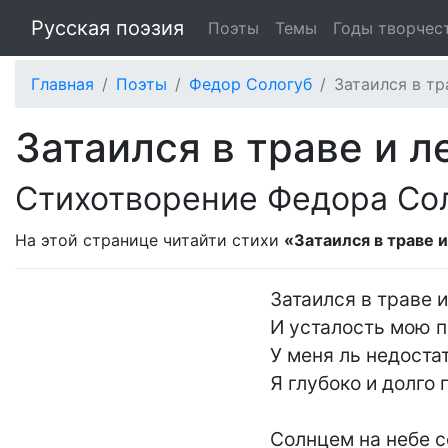
Русская поэзия
Поэты
Темы
Годы творчес
Главная
Поэты
Федор Сологуб
Затаился в тра
Затаился в траве и ле
Стихотворение Федора Со
На этой странице читайти стихи
«Затаился в траве и
Затаился в траве и
И усталость мою п
У меня ль недостат
Я глубоко и долго г
Солнцем на небе се