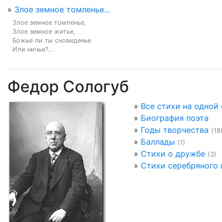
»
Злое земное томленье...
Злое земное томленье,

Злое земное житье,

Божье ли ты сновиденье

Или ничье?...
Федор Сологуб
»
Все стихи на одной
»
Биография поэта
»
Годы творчества
(18
»
Баллады
(1)
»
Стихи о дружбе
(3)
»
Стихи серебряного 