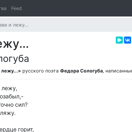
тва
Feed
ве и лежу...
жу...
логуба
 лежу...»
русского поэта
Федора Сологуба
, написанны
 лежу,

озабыл,-

очно сил?

ляжу.

рдце горит,
