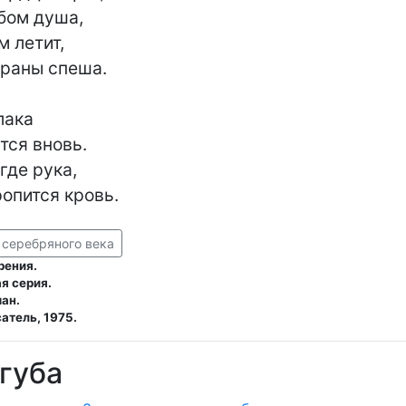
ом душа,

 летит,

раны спеша.

ака

тся вновь.

где рука,

 серебряного века
рения.
я серия.
ман.
атель, 1975.
губа