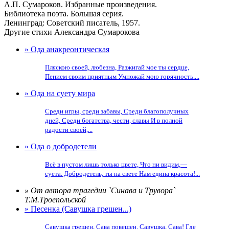
А.П. Сумароков. Избранные произведения.
Библиотека поэта. Большая серия.
Ленинград: Советский писатель, 1957.
Другие стихи Александра Сумарокова
» Ода анакреонтическая
Пляскою своей, любезна, Разжигай мое ты сердце,
Пением своим приятным Умножай мою горячность....
» Ода на суету мира
Среди игры, среди забавы, Среди благополучных
дней, Среди богатства, чести, славы И в полной
радости своей,...
» Ода о добродетели
Всё в пустом лишь только цвете, Что ни видим,—
суета. Добродетель, ты на свете Нам едина красота!...
» От автора трагедии `Синава и Трувора`
Т.М.Троепольской
» Песенка (Савушка грешен...)
Савушка грешен, Сава повешен. Савушка, Сава! Где