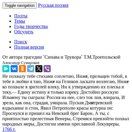
Русская поэзия
Toggle navigation
Поэты
Темы
Годы творчества
Обсудить
Поиск
Полная версия
От автора трагедии `Синава и Трувора` Т.М.Троепольской
Александр Сумароков
Не похвалу тебе стихами соплетаю, Ниж
е
, прельщен тобой, к
тебе в любви я таю, Ниж
е
на Геликон ласкати возлегаю, Ниж
е
ко похвале я зрителей влеку, Ни к утверждению их плеска я
теку,— Едину истину я только изреку. Достойно росскую
Ильмену ты сыграла: Россия на нее, слез ток лия, взирала, И
зрела, как она, страдая, умирала. Пуская Дм
и
тревский
вздыхание и стон, Явил Петрополю красы котурна он:
Проснулся и пришел на Невский брег Барон, А ты, с
приятностью прелестныя Венеры, Стремяся превзойти похвал
народных меры, Достигни имени преславной Лекувреры.
1766 г.