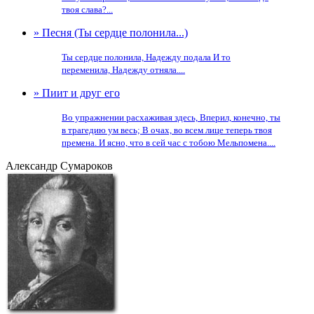
твоя слава?...
» Песня (Ты сердце полонила...)
Ты сердце полонила, Надежду подала И то
переменила, Надежду отняла....
» Пиит и друг его
Во упражнении расхаживая здесь, Вперил, конечно, ты
в трагедию ум весь; В очах, во всем лице теперь твоя
премена. И ясно, что в сей час с тобою Мельпомена....
Александр Сумароков