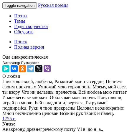
Русская поэзия
Toggle navigation
Поэты
Темы
Годы творчества
Обсудить
Поиск
Полная версия
Ода анакреонтическая
Александр Сумароков
О любви
Пляскою своей, любезна, Разжигай мое ты сердце, Пением
своим приятным Умножай мою горячность. Моему, мой свет,
ты взору, Что ни делаешь, прелестна, Всё любовь мою питает
И мое веселье множит. Обольщай мои ты очи. Пой, пляши,
играй со мною. Бей в ладони и, вертяся, Ты руками
подпирайся. Руки я твои прекрасны Целовал неоднократно:
Мной бесчисленно целован Всякий рук твоих и палец.
1755 г.
Notes:
Анакреону, древнегреческому поэту VI в. до н. а.,