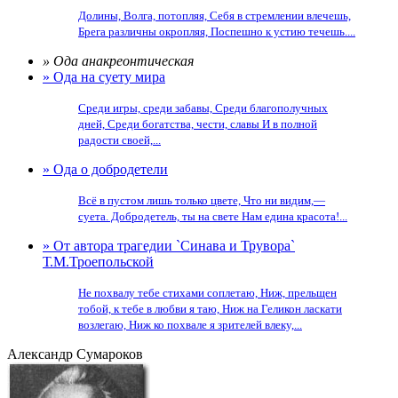
Долины, Волга, потопляя, Себя в стремлении влечешь,
Брега различны окропляя, Поспешно к устию течешь....
» Ода анакреонтическая
» Ода на суету мира
Среди игры, среди забавы, Среди благополучных
дней, Среди богатства, чести, славы И в полной
радости своей,...
» Ода о добродетели
Всё в пустом лишь только цвете, Что ни видим,—
суета. Добродетель, ты на свете Нам едина красота!...
» От автора трагедии `Синава и Трувора`
Т.М.Троепольской
Не похвалу тебе стихами соплетаю, Ниж, прельщен
тобой, к тебе в любви я таю, Ниж на Геликон ласкати
возлегаю, Ниж ко похвале я зрителей влеку,...
Александр Сумароков