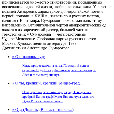
приписывается множество стихотворений, посвященных
воспеванию радостей жизни, любви, веселья, вина. Увлечение
поэзией Анакреона, характерное для европейской поэзии
первой половины XVIII в., захватило и русских поэтов,
начиная с Кантемира. Сумароков также отдал дань этому
направлению. Отличительной чертой анакреонтических од
является их хореический размер, большей частью
трехстопный; у Сумарокова — четырехстопный.
Чудное Мгновенье. Любовная лирика русских поэтов.
Москва: Художественная литература, 1988.
Другие стихи Александра Сумарокова
» О страшном суде
Когда придет кончина мира, Последний день и
страшный суд, Вострубят ангелы, восплещет море,
Леса и горы вострепещут,...
» О ты, крепкий, крепкий Бендер-град...
О ты, крепкий, крепкий Бндер-град, О разумный,
храбрый Панин-граф! Ждет Европа чуда славного,
Ждет Россия славы новыя:...
» Ода (Долины, Волга, потопляя...)