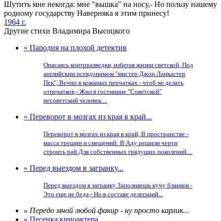
Шутить мне некогда: мне "вышка" на носу,- Но пользу нашему
родному государству Наверняка я этим принесу!
1964 г.
Другие стихи Владимира Высоцкого
» Пародия на плохой детектив
Опасаясь контрразведки, избегая жизни светской, Под
английским псевдонимом "мистер Джон Ланкастер
Пек", Вечно в кожаных перчатках - чтоб не делать
отпечатков,- Жил в гостинице "Советской"
несоветский человек....
» Переворот в мозгах из края в край...
Переворот в мозгах из края в край, В пространстве -
масса трещин и смещений: В Аду решили черти
строить рай Для собственных грядущих поколений....
» Перед выездом в загранку...
Перед выездом в загранку Заполняешь кучу бланков -
Это еще не беда,- Но в составе делегаций...
» Передо мной любой факир - ну просто карлик...
» Песенка киноактера