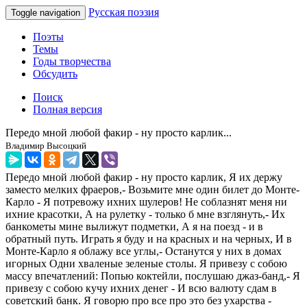
Русская поэзия
Toggle navigation
Поэты
Темы
Годы творчества
Обсудить
Поиск
Полная версия
Передо мной любой факир - ну просто карлик...
Владимир Высоцкий
Передо мной любой факир - ну просто карлик, Я их держу
заместо мелких фраеров,- Возьмите мне один билет до Монте-
Карло - Я потревожу ихних шулеров! Не соблазнят меня ни
ихние красотки, А на рулетку - только б мне взглянуть,- Их
банкометы мине вылижут подметки, А я на поезд - и в
обратный путь. Играть я буду и на красных и на черных, И в
Монте-Карло я облажу все углы,- Останутся у них в домах
игорных Одни хваленые зеленые столы. Я привезу с собою
массу впечатлений: Попью коктейли, послушаю джаз-банд,- Я
привезу с собою кучу ихних денег - И всю валюту сдам в
советский банк. Я говорю про все про это без ухарства -