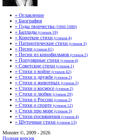
» Оглавление
» Биография
» Годы творчества
(1960-1980)
» Баллады
(стихов 19)
» Короткие стихи
(стихов 4)
» Патриотические стихи
(стихов 3)
» Песни
(стихов 61)
» Песни из кинофильмов
(стихов 2)
» Популярные стихи
(стихов 4)
» Советские стихи
(стихов 1)
» Стихи о войне
(стихов 42)
» Стихи о дружбе
(стихов 2)
» Стихи о животных
(стихов 3)
» Стихи о космосе
(стихов 2)
» Стихи о любви
(стихов 29)
» Стихи о России
(стихов 2)
» Стихи о спорте
(стихов 12)
» Стихи про море
(стихов 3)
» Стихи-посвящения
(стихов 4)
» Шуточные стихи
(стихов 13)
Monster ©, 2009 - 2026
Полная версия