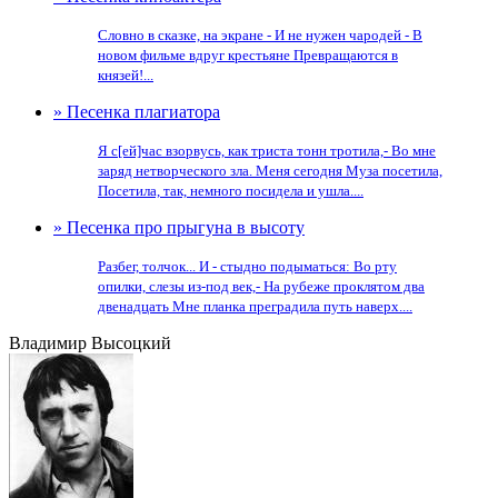
Словно в сказке, на экране - И не нужен чародей - В
новом фильме вдруг крестьяне Превращаются в
князей!...
» Песенка плагиатора
Я с[ей]час взорвусь, как триста тонн тротила,- Во мне
заряд нетворческого зла. Меня сегодня Муза посетила,
Посетила, так, немного посидела и ушла....
» Песенка про прыгуна в высоту
Разбег, толчок... И - стыдно подыматься: Во рту
опилки, слезы из-под век,- На рубеже проклятом два
двенадцать Мне планка преградила путь наверх....
Владимир Высоцкий