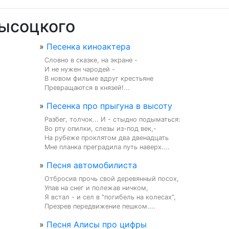
Высоцкого
»
Песенка киноактера
Словно в сказке, на экране -

И не нужен чародей -

В новом фильме вдруг крестьяне

Превращаются в князей!...
»
Песенка про прыгуна в высоту
Разбег, толчок... И - стыдно подыматься:

Во рту опилки, слезы из-под век,-

На рубеже проклятом два двенадцать

Мне планка преградила путь наверх....
»
Песня автомобилиста
Отбросив прочь свой деревянный посох,

Упав на снег и полежав ничком,

Я встал - и сел в "погибель на колесах",

Презрев передвижение пешком....
»
Песня Алисы про цифры