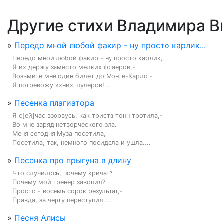
Другие стихи Владимира 
»
Передо мной любой факир - ну просто карлик...
Передо мной любой факир - ну просто карлик,

Я их держу заместо мелких фраеров,-

Возьмите мне один билет до Монте-Карло -

Я потревожу ихних шулеров!...
»
Песенка плагиатора
Я с[ей]час взорвусь, как триста тонн тротила,-

Во мне заряд нетворческого зла.

Меня сегодня Муза посетила,

Посетила, так, немного посидела и ушла....
»
Песенка про прыгуна в длину
Что случилось, почему кричат?

Почему мой тренер завопил?

Просто - восемь сорок результат,-

Правда, за черту переступил....
»
Песня Алисы