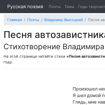
Русская поэзия
Поэты
Темы
Годы творчес
Главная
Поэты
Владимир Высоцкий
Песня а
Песня автозавистник
Стихотворение Владимира
На этой странице читайти стихи
«Песня автозавист
году.
	Произошел необъяснимый катаклизм:

	Я шел домой по тихой улице своей -

	Глядь, мне навстречу нагло прет капитализм,
