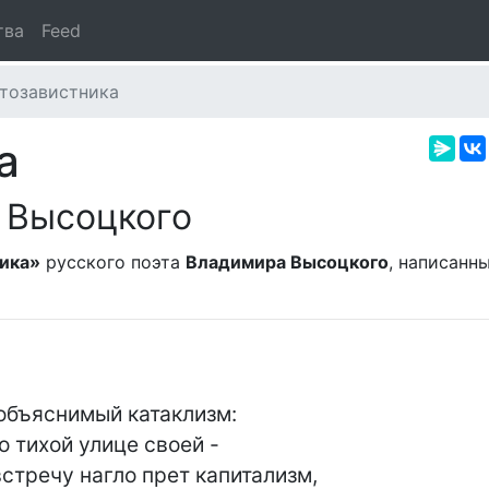
тва
Feed
втозавистника
а
 Высоцкого
ника»
русского поэта
Владимира Высоцкого
, написанн