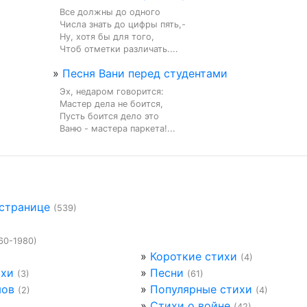
Все должны до одного

Числа знать до цифры пять,-

Ну, хотя бы для того,

Чтоб отметки различать....
»
Песня Вани перед студентами
Эх, недаром говорится:

Мастер дела не боится,

Пусть боится дело это

Ваню - мастера паркета!...
 странице
(539)
60-1980)
»
Короткие стихи
(4)
ихи
»
Песни
(3)
(61)
мов
»
Популярные стихи
(2)
(4)
»
Стихи о войне
(42)