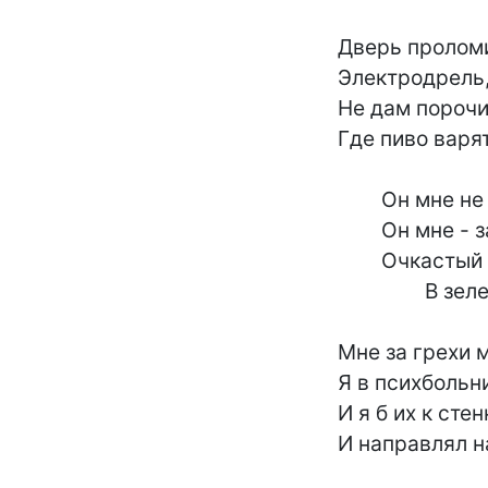
	Дверь проломить - купил отбойный молоток,

	Электродрель,- попробуй крышу пропили!

	Не дам порочить наш совейский городок,

	Где пиво варят золотое "Жигули"!

		Он мне не друг и не родственник,

		Он мне - заклятый враг,-

		Очкастый частный собственник

			В зеленых, серых, белых "Жигулях"!

	Мне за грехи мои не будет ничего:

	Я в психбольнице все права завоевал.

	И я б их к стенке ставил через одного

	И направлял на них груженый самосвал!
