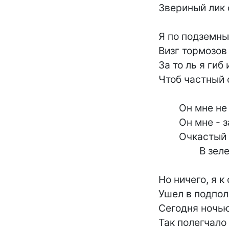
	Звериный лик свой скрыв под маской "Жигулей"!

	Я по подземным переходам не пойду:

	Визг тормозов мне - как романс о трех рублях,-

	За то ль я гиб и мерз в семнадцатом году,

	Чтоб частный собственник глумился в "Жигулях"!

		Он мне не друг и не родственник,

		Он мне - заклятый враг,-

		Очкастый частный собственник

			В зеленых, серых, белых "Жигулях"!

	Но ничего, я к старой тактике пришел:

	Ушел в подполье - пусть ругают за прогул!

	Сегодня ночью я три шины пропорол,-

	Так полегчало - без снотворного уснул!
