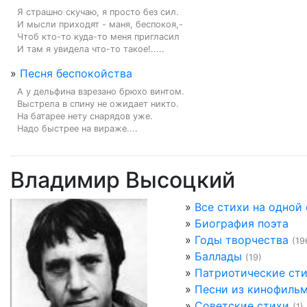
Я страшно скучаю, я просто без сил.

И мысли приходят - маня, беспокоя,-

Чтоб кто-то куда-то меня пригласил

И там я увидела что-то такое!.....
»
Песня беспокойства
А у дельфина взрезано брюхо винтом.

Выстрела в спину не ожидает никто.

На батарее нету снарядов уже.

Надо быстрее на вираже....
Владимир Высоцкий
»
Все стихи на одной
»
Биография поэта
»
Годы творчества
(19
»
Баллады
(19)
»
Патриотические ст
»
Песни из кинофиль
»
Советские стихи
(1)