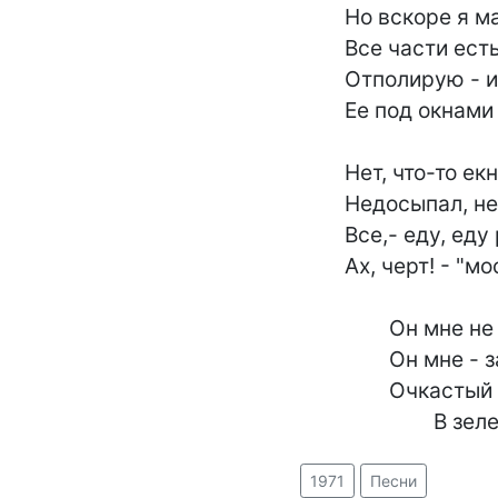
	Но вскоре я машину сделаю свою -

	Все части есть,- а от владения уволь:

	Отполирую - и с разгону разобью

	Ее под окнами отеля "Метрополь".

	Нет, что-то екнуло - ведь части-то свои! -

	Недосыпал, недоедал, пил только чай...

	Все,- еду, еду регистрировать в ГАИ!..

	Ах, черт! - "москвич" меня забрызгал, негодяй!

		Он мне не друг и не родственник,

		Он мне - заклятый враг,-

		Очкастый частный собственник

			В з
1971
Песни