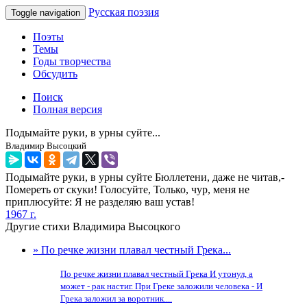
Русская поэзия
Toggle navigation
Поэты
Темы
Годы творчества
Обсудить
Поиск
Полная версия
Подымайте руки, в урны суйте...
Владимир Высоцкий
Подымайте руки, в урны суйте Бюллетени, даже не читав,-
Помереть от скуки! Голосуйте, Только, чур, меня не
приплюсуйте: Я не разделяю ваш устав!
1967 г.
Другие стихи Владимира Высоцкого
» По речке жизни плавал честный Грека...
По речке жизни плавал честный Грека И утонул, а
может - рак настиг. При Греке заложили человека - И
Грека заложил за воротник....