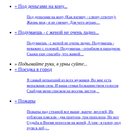
» Под деньгами на кону...
Под деньгами на кону (Как взгляну - слюну сглотну)-
Жизнь моя,- и не смекну. Для чего играю....
» Подумаешь - с женой не очень ладно...
Подумаешь - с женой не очень ладно. Подумаешь -
неважно с головой. Подумаешь - ограбили в парадном.
Скажи еще спасибо, что живой....
» Подымайте руки, в урны суйте...
» Поездка в город
Я самый непьющий из всех мужиков, Во мне есть
моральная сила. И наша семья большинством голосов
Снабдив меня списком на восемь листов,...
» Пожары
Пожары над страной все выше, жарче, веселей, Их
отблески плясали - два притопа, три прихлопа, Но вот
Судьба и Время пересели на коней, А там - в галоп, под
пули в лоб,-...