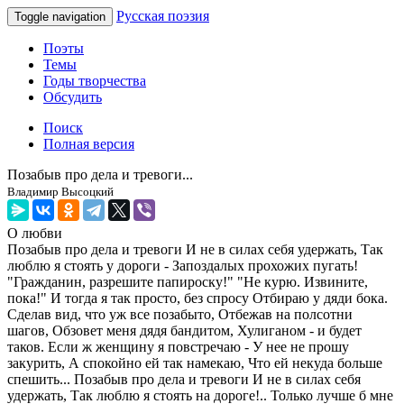
Русская поэзия
Toggle navigation
Поэты
Темы
Годы творчества
Обсудить
Поиск
Полная версия
Позабыв про дела и тревоги...
Владимир Высоцкий
О любви
Позабыв про дела и тревоги И не в силах себя удержать, Так
люблю я стоять у дороги - Запоздалых прохожих пугать!
"Гражданин, разрешите папироску!" "Не курю. Извините,
пока!" И тогда я так просто, без спросу Отбираю у дяди бока.
Сделав вид, что уж все позабыто, Отбежав на полсотни
шагов, Обзовет меня дядя бандитом, Хулиганом - и будет
таков. Если ж женщину я повстречаю - У нее не прошу
закурить, А спокойно ей так намекаю, Что ей некуда больше
спешить... Позабыв про дела и тревоги И не в силах себя
удержать, Так люблю я стоять на дороге!.. Только лучше б мне