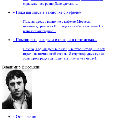
скрывать - все равно Дело сделано......
» Пока вы здесь в ванночке с кафелем...
Пока вы здесь в ванночке с кафелем Моетесь,
нежитесь, греетесь,- В холоде сам себе скальпелем Он
вырезает аппендикс....
» Помню, я однажды и в очко, и в стос играл...
Помню, я однажды и в "очко", и в "стос" играл,- А с кем
играл - не помню этой стервы. Я ему тогда двух сук из
зоны проиграл,- Зря пошел я в пику, а не в черву!...
Владимир Высоцкий
» Оглавление