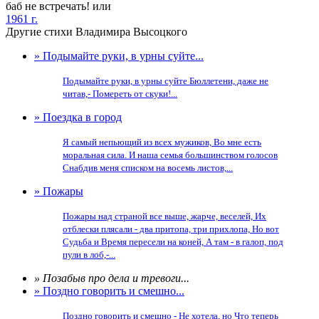
баб не встречать! или
1961 г.
Другие стихи Владимира Высоцкого
» Подымайте руки, в урны суйте...
Подымайте руки, в урны суйте Бюллетени, даже не
читав,- Помереть от скуки!...
» Поездка в город
Я самый непьющий из всех мужиков, Во мне есть
моральная сила. И наша семья большинством голосов
Снабдив меня списком на восемь листов,...
» Пожары
Пожары над страной все выше, жарче, веселей, Их
отблески плясали - два притопа, три прихлопа, Но вот
Судьба и Время пересели на коней, А там - в галоп, под
пули в лоб,-...
» Позабыв про дела и тревоги...
» Поздно говорить и смешно...
Поздно говорить и смешно - Не хотела, но Что теперь