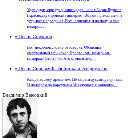
Удар, удар, еще удар, опять удар - и вот Борис Будкеев
(Краснодар) проводит апперкот. Вот он прижал меня в
углу, вот я едва ушел, Вот - апперкот, я на полу, и мне
нехорошо....
» Песня Снежина
Вот некролог, словно отговорка, Объяснил
смертельный мой исход Просто: он - помер, он -
поморка,- Это то же, что огонь и лед......
» Песня Соловья-Разбойника и его дружков
Как да во лесу дремучем, По сырым дуплам да сучьям,
И по норам по барсучьим Мы скучаем и канючим....
Владимир Высоцкий