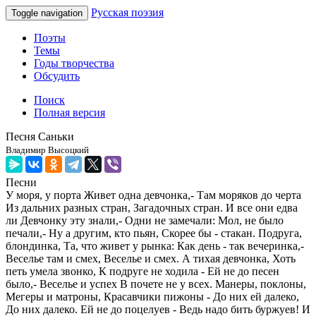
Русская поэзия
Toggle navigation
Поэты
Темы
Годы творчества
Обсудить
Поиск
Полная версия
Песня Саньки
Владимир Высоцкий
Песни
У моря, у порта Живет одна девчонка,- Там моряков до черта
Из дальних разных стран, Загадочных стран. И все они едва
ли Девчонку эту знали,- Одни не замечали: Мол, не было
печали,- Ну а другим, кто пьян, Скорее бы - стакан. Подруга,
блондинка, Та, что живет у рынка: Как день - так вечеринка,-
Веселье там и смех, Веселье и смех. А тихая девчонка, Хоть
петь умела звонко, К подруге не ходила - Ей не до песен
было,- Веселье и успех В почете не у всех. Манеры, поклоны,
Мегеры и матроны, Красавчики пижоны - До них ей далеко,
До них далеко. Ей не до поцелуев - Ведь надо бить буржуев! И