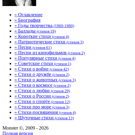
» Оглавление
» Биография
» Годы творчества
(1960-1980)
» Баллады
(стихов 19)
» Короткие стихи
(стихов 4)
» Патриотические стихи
(стихов 3)
» Песни
(стихов 61)
» Песни из кинофильмов
(стихов 2)
» Популярные стихи
(стихов 4)
» Советские стихи
(стихов 1)
» Стихи о войне
(стихов 42)
» Стихи о дружбе
(стихов 2)
» Стихи о животных
(стихов 3)
» Стихи о космосе
(стихов 2)
» Стихи о любви
(стихов 29)
» Стихи о России
(стихов 2)
» Стихи о спорте
(стихов 12)
» Стихи про море
(стихов 3)
» Стихи-посвящения
(стихов 4)
» Шуточные стихи
(стихов 13)
Monster ©, 2009 - 2026
Полная версия