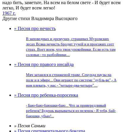
надо бить, заметьте, На всем на белом свете - И будет всем
легко, И будет всем легко!
1967 г.
Другие стихи Владимира Высоцкого
» Песня про нечисть
В заповедных и дремучих, страшных Муромских
лесах Всяка нечисть бродит тучей и в проезжих сеет
страх. Воет воем, что твои упокойники. Если есть там
соловьи - то разбойники....
» Песня про правого инсайда
Мяч затаился в стриженой траве. Секунда паузы на
поле и в эфире... Они играют по системе "дубль-вe",- А
нам плевать, у нас - "четыре-два-четыре"....
» Песня про ребенка-поросенка
- Баю-баю-баюшки-баю... Что за привередливый
ребенок! Будешь вырываться из пеленок - Я тебя, бай-
баюшки, убью!...
» Песня Саньки
» Песня сентиментального боксера