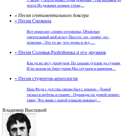
черта Из дальних разных стран,...
» Песня сентиментального боксера
» Песня Снежина
Вот некролог, словно отговорка, Объяснил
смертельный мой исход Просто: он - помер, он -
поморка,- Это то же, что огонь и лед......
» Песня Соловья-Разбойника и его дружков
Как да во лесу дремучем, По сырым дуплам да сучьям,
И по норам по барсучьим Мы скучаем и канючим....
» Песня студентов-археологов
Наш Федя с детства связан был с землею - Домой
таскал и щебень и гранит... Однажды он домой принес
такое, Что мама с папой плакали навзрыд....
Владимир Высоцкий