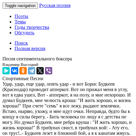
Русская поэзия
Toggle navigation
Поэты
Темы
Годы творчества
Обсудить
Поиск
Полная версия
Песня сентиментального боксера
Владимир Высоцкий
Спортивные
Песни
Удар, удар, еще удар, опять удар - и вот Борис Будкеев
(Краснодар) проводит апперкот. Вот он прижал меня в углу,
вот я едва ушел, Вот - апперкот, я на полу, и мне нехорошо. И
думал Будкеев, мне челюсть кроша: "И жить хорошо, и жизнь
хороша!" При счете "семь" я все лежу, рыдают землячки.
Встаю, ныряю, ухожу, и мне идут очки. Неправда, будто бы к
концу я силы берегу, - Бить человека по лицу я с детства не
могу. Но думал Будкеев, мне ребра круша : "И жить хорошо, и
жизнь хороша!" В трибунах свист, в трибунах вой: - Ату его,
он трус!..- Будкеев лезет в ближний бой, а я к канатам жмусь.