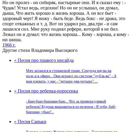
Но он пролез - он сибиряк, настырные они. И я сказал ему : -
Чудак! Устал ведь, отдохни! Но он не услышал, он думал,
дыша, Что жить хорошо и жизнь хороша. А он все бьет -
здоровый черт! Я вижу - быть беде. Ведь бокс - не драка, это
спорт отважных и т. д. Вот он ударил раз, два,три - и сам
лишился сил. Мне руку поднял рефери, которой я не бил.
Лежал он и думал: что жизнь хороша... Кому - хороша, а кому -
ни шиша.
1966 г.
Другие стихи Владимира Высоцкого
» Песня про правого инсайда
Мяч затаился в стриженой траве. Секунда паузы на
поле и в эфире... Они играют по системе "дубль-вe",- А
нам плевать, у нас - "четыре-два-четыре"....
» Песня про ребенка-поросенка
- Баю-баю-баюшки-баю... Что за привередливый
ребенок! Будешь вырываться из пеленок - Я тебя, бай-
баюшки, убью!...
» Песня Саньки
У моря, у порта Живет одна девчонка,- Там моряков до