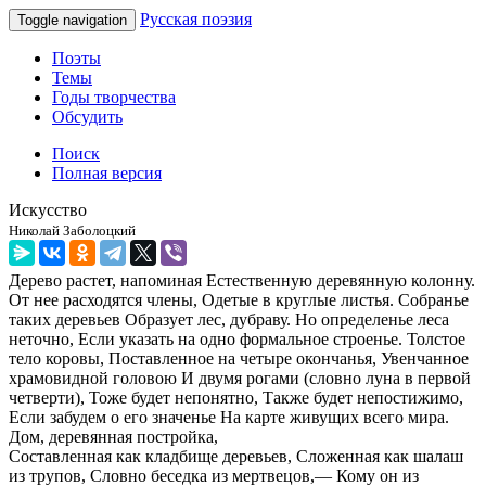
Русская поэзия
Toggle navigation
Поэты
Темы
Годы творчества
Обсудить
Поиск
Полная версия
Искусство
Николай Заболоцкий
Дерево растет, напоминая Естественную деревянную колонну.
От нее расходятся члены, Одетые в круглые листья. Собранье
таких деревьев Образует лес, дубраву. Но определенье леса
неточно, Если указать на одно формальное строенье. Толстое
тело коровы, Поставленное на четыре окончанья, Увенчанное
храмовидной головою И двумя рогами (словно луна в первой
четверти), Тоже будет непонятно, Также будет непостижимо,
Если забудем о его значенье На карте живущих всего мира.
Дом, деревянная постройка,
Составленная как кладбище деревьев, Сложенная как шалаш
из трупов, Словно беседка из мертвецов,— Кому он из