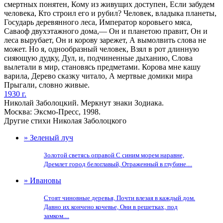
смертных понятен, Кому из живущих доступен, Если забудем
человека, Кто строил его и рубил? Человек, владыка планеты,
Государь деревянного леса, Император коровьего мяса,
Саваоф двухэтажного дома,— Он и планетою правит, Он и
леса вырубает, Он и корову зарежет, А вымолвить слова не
может. Но я, однообразный человек, Взял в рот длинную
сияющую дудку, Дул, и, подчиненные дыханию, Слова
вылетали в мир, становясь предметами. Корова мне кашу
варила, Дерево сказку читало, А мертвые домики мира
Прыгали, словно живые.
1930 г.
Николай Заболоцкий. Меркнут знаки Зодиака.
Москва: Эксмо-Пресс, 1998.
Другие стихи Николая Заболоцкого
» Зеленый луч
Золотой светясь оправой С синим морем наравне,
Дремлет город белоглавый, Отраженный в глубине....
» Ивановы
Стоят чиновные деревья, Почти влезая в каждый дом.
Давно их кончено кочевье, Они в решетках, под
замком....