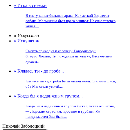
» Игра в снежки
В снегу кипит большая драка. Как легкий бог, летит
собака. Мальчишка бьет врага в живот. На елке тетерев
живет....
» Искусство
» Искушение
Смерть приходит к человеку, Говорит ему:
&laquo;Хозяин, Ты походишь на калеку, Насекомыми
кусаем....
» Клялась ты - до гроба...
Клялась ты - до гроба Быть милой моей. Опомнившись,
оба Мы стали умней....
» Когда бы я недвижным трупом...
Когда бы я недвижным трупом Лежал, устав от бытия,
— Людским страстям, простым и грубым, Уж
неподвластен был бы я....
Николай Заболоцкий