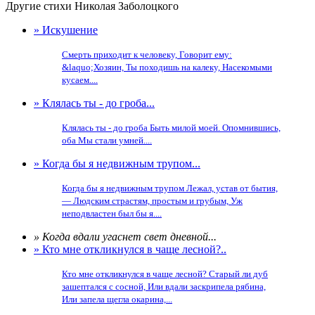
Другие стихи Николая Заболоцкого
» Искушение
Смерть приходит к человеку, Говорит ему:
&laquo;Хозяин, Ты походишь на калеку, Насекомыми
кусаем....
» Клялась ты - до гроба...
Клялась ты - до гроба Быть милой моей. Опомнившись,
оба Мы стали умней....
» Когда бы я недвижным трупом...
Когда бы я недвижным трупом Лежал, устав от бытия,
— Людским страстям, простым и грубым, Уж
неподвластен был бы я....
» Когда вдали угаснет свет дневной...
» Кто мне откликнулся в чаще лесной?..
Кто мне откликнулся в чаще лесной? Старый ли дуб
зашептался с сосной, Или вдали заскрипела рябина,
Или запела щегла окарина,...