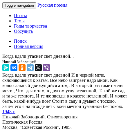
Русская поэзия
Toggle navigation
Поэты
Темы
Годы творчества
Обсудить
Поиск
Полная версия
Когда вдали угаснет свет дневной...
Николай Заболоцкий
Когда вдали угаснет свет дневной И в черной мгле,
склоняющейся к хатам, Все небо заиграет надо мной, Как
колоссальный движущийся атом,- В который раз томит меня
мечта, Что где-то там, в другом углу вселенной, Такой же сад,
и та же темнота, И те же звезды в красоте нетленной. И может
быть, какой-нибудь поэт Стоит в саду и думает с тоскою,
Зачем его я на исходе лет Своей мечтой туманной беспокою.
1948 г.
Николай Заболоцкий. Стихотворения.
Поэтическая Россия.
Москва, "Советская Россия", 1985.