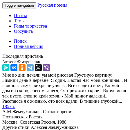
Русская поэзия
Toggle navigation
Поэты
Темы
Годы творчества
Обсудить
Поиск
Полная версия
Последняя пристань
Алексей Жемчужников
Мне во дни печали ум мой рисовал Грустную картину:
Зимний день в деревне. Я один. Настал Час моей кончины... И
в окно гляжу я: вихрь не унялся, Все сердито воет; Уж мой
дом он скоро, снегом занеся, От прохожих скроет. Вкруг меня
так пусто, словно край земли - Мой приют далекий...
Расстаюсь я с жизнью, ото всех вдали, В тишине глубокой...
1857 г.
А.М.Жемчужников. Стихотворения.
Поэтическая Россия.
Москва: Советская Россия, 1988.
Другие стихи Алексея Жемчужникова