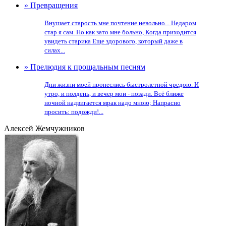
» Превращения
Внушает старость мне почтение невольно... Недаром
стар я сам. Но как зато мне больно, Когда приходится
увидеть старика Еще здорового, который даже в
силах...
» Прелюдия к прощальным песням
Дни жизни моей пронеслись быстролетной чредою. И
утро, и полдень, и вечер мои - позади. Всё ближе
ночной надвигается мрак надо мною; Напрасно
просить: подожди!...
Алексей Жемчужников