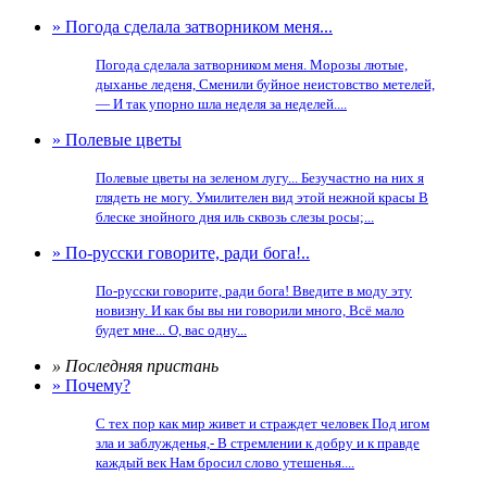
» Погода сделала затворником меня...
Погода сделала затворником меня. Морозы лютые,
дыханье леденя, Сменили буйное неистовство метелей,
— И так упорно шла неделя за неделей....
» Полевые цветы
Полевые цветы на зеленом лугу... Безучастно на них я
глядеть не могу. Умилителен вид этой нежной красы В
блеске знойного дня иль сквозь слезы росы;...
» По-русски говорите, ради бога!..
По-русски говорите, ради бога! Введите в моду эту
новизну. И как бы вы ни говорили много, Всё мало
будет мне... О, вас одну...
» Последняя пристань
» Почему?
С тех пор как мир живет и страждет человек Под игом
зла и заблужденья,- В стремлении к добру и к правде
каждый век Нам бросил слово утешенья....