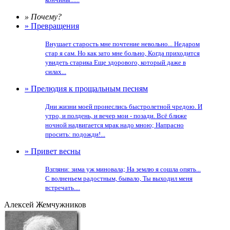
» Почему?
» Превращения
Внушает старость мне почтение невольно... Недаром
стар я сам. Но как зато мне больно, Когда приходится
увидеть старика Еще здорового, который даже в
силах...
» Прелюдия к прощальным песням
Дни жизни моей пронеслись быстролетной чредою. И
утро, и полдень, и вечер мои - позади. Всё ближе
ночной надвигается мрак надо мною; Напрасно
просить: подожди!...
» Привет весны
Взгляни: зима уж миновала; На землю я сошла опять...
С волненьем радостным, бывало, Ты выходил меня
встречать....
Алексей Жемчужников