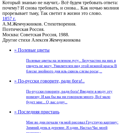
Который знанью не научит,- Всё будем требовать ответа:
почему? И снова требовать, и снова... Как ночью молния
прорезывает тьму, Так светит в жизни это слово.
1857 г.
А.М.Жемчужников. Стихотворения.
Поэтическая Россия.
Москва: Советская Россия, 1988.
Другие стихи Алексея Жемчужникова
» Полевые цветы
Полевые цветы на зеленом лугу... Безучастно на них я
глядеть не могу. Умилителен вид этой нежной красы В
блеске знойного дня иль сквозь слезы росы;...
» По-русски говорите, ради бога!..
По-русски говорите, ради бога! Введите в моду эту
новизну. И как бы вы ни говорили много, Всё мало
будет мне... О, вас одну...
» Последняя пристань
Мне во дни печали ум мой рисовал Грустную картину:
Зимний день в деревне. Я один. Настал Час моей
кончины......