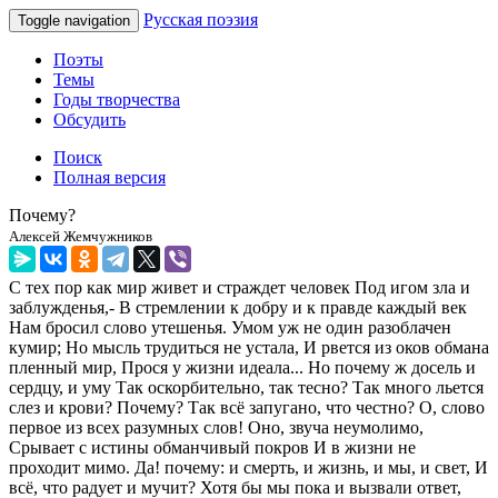
Русская поэзия
Toggle navigation
Поэты
Темы
Годы творчества
Обсудить
Поиск
Полная версия
Почему?
Алексей Жемчужников
С тех пор как мир живет и страждет человек Под игом зла и
заблужденья,- В стремлении к добру и к правде каждый век
Нам бросил слово утешенья. Умом уж не один разоблачен
кумир; Но мысль трудиться не устала, И рвется из оков обмана
пленный мир, Прося у жизни идеала... Но почему ж досель и
сердцу, и уму Так оскорбительно, так тесно? Так много льется
слез и крови? Почему? Так всё запугано, что честно? О, слово
первое из всех разумных слов! Оно, звуча неумолимо,
Срывает с истины обманчивый покров И в жизни не
проходит мимо. Да! почему: и смерть, и жизнь, и мы, и свет, И
всё, что радует и мучит? Хотя бы мы пока и вызвали ответ,