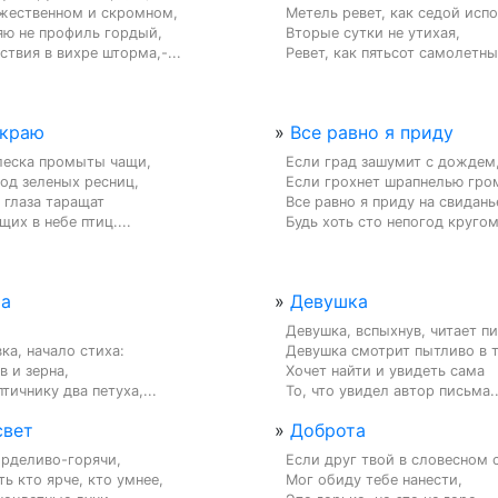
жественном и скромном,

Метель ревет, как седой испо
яю не профиль гордый,

Вторые сутки не утихая,

ствия в вихре шторма,-...
Ревет, как пятьсот самолетных
 краю
»
Все равно я приду
леска промыты чащи,

Если град зашумит с дождем,
под зеленых ресниц,

Если грохнет шрапнелью гром
глаза таращат

Все равно я приду на свиданье
их в небе птиц....
Будь хоть сто непогод кругом!
ха
»
Девушка
Девушка, вспыхнув, читает пи
ка, начало стиха:

Девушка смотрит пытливо в т
 и зерна,

Хочет найти и увидеть сама

тичнику два петуха,...
То, что увидел автор письма..
свет
»
Доброта
орделиво-горячи,

Если друг твой в словесном с
ь кто ярче, кто умнее,

Мог обиду тебе нанести,
