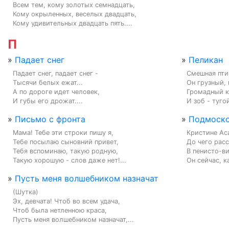
Всем тем, кому золотых семнадцать,

Кому окрыленных, веселых двадцать,

Кому удивительных двадцать пять....
П
»
Падает снег
»
Пеликан
Падает снег, падает снег -

Смешная птиц
Тысячи белых ежат...

Он грузный, 
А по дороге идет человек,

Громадный кл
И губы его дрожат....
И зоб - тугой
»
Письмо с фронта
»
Подмоско
Мама! Тебе эти строки пишу я,

Кристине Ас
Тебе посылаю сыновний привет,

До чего расс
Тебя вспоминаю, такую родную,

В пенисто-ви
Такую хорошую - слов даже нет!...
Он сейчас, к
»
Пусть меня волшебником назначат
(Шутка)

Эх, девчата! Чтоб во всем удача,

Чтоб была нетленною краса,

Пусть меня волшебником назначат,...