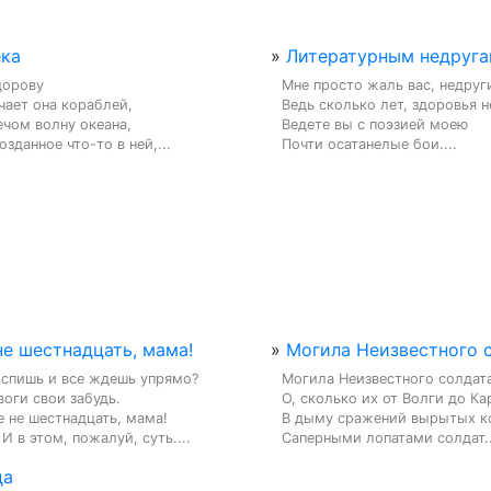
ека
»
Литературным недруг
орову

Мне просто жаль вас, недруги
чает она кораблей,

Ведь сколько лет, здоровья н
чом волну океана,

Ведете вы с поэзией моею

озданное что-то в ней,...
Почти осатанелые бои....
не шестнадцать, мама!
»
Могила Неизвестного 
 спишь и все ждешь упрямо?

Могила Неизвестного солдата
воги свои забудь.

О, сколько их от Волги до Кар
 не шестнадцать, мама!

В дыму сражений вырытых ко
И в этом, пожалуй, суть....
Саперными лопатами солдат..
да