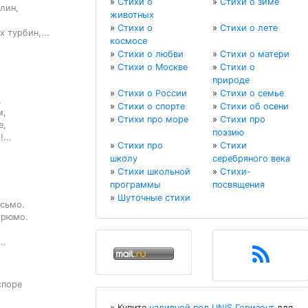
»
Стихи о
»
Стихи о зиме
лин,

животных
»
Стихи о
»
Стихи о лете
 турбин,...
космосе
»
Стихи о любви
»
Стихи о матери
»
Стихи о Москве
»
Стихи о
природе
»
Стихи о России
»
Стихи о семье


»
Стихи о спорте
»
Стихи об осени
,

»
Стихи про море
»
Стихи про
,

поэзию
...
»
Стихи про
»
Стихи
школу
серебряного века
»
Стихи школьной
»
Стихи-
программы
посвящения
»
Шуточные стихи
сьмо.

рюмо.

..
поре

» Купите
наливной пол UNIS Горизонт
для