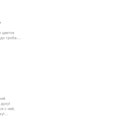


 цветок

до гроба....
ей

духу!

я с ней,

у!...