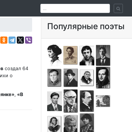
Популярные поэты
ов
создал 64
ихи о
лянке»
,
«В