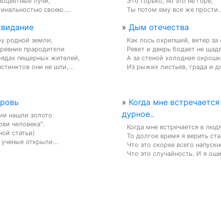
оцветные лучи,

Это горько, но это не горе,

инальностью своею....
Ты потом ему все же прости..
свидание
»
Дым отечества
у родной земли,

Как лось охрипший, ветер за
ревние прародители

Ревет и дверь бодает не щадя,
рядах пещерных жителей,

А за стеной холодная окрошка
стинктов они не шли,...
Из рыжих листьев, града и до
кровь
»
Когда мне встречается
дурное..
ии нашли золото

ови человека".

Когда мне встречается в людя
ой статьи)

То долгое время я верить ста
 ученые открыли...
Что это скорее всего напускно
Что это случайность. И я оши