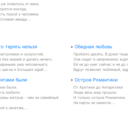
 уж повелось от века,

орится иногда,

сть порой у человека

стливая звезда....
го терять нельзя
»
Обидная любовь
ектроники и скоростей.

Пробило десять. В доме тишин
без знаний и делать нечего.

Она сидит и напряженно ждет.
ареньем ума человечьего,

Ей не до книг сейчас и не до с
 шагов и больших идей....
Вдруг позвонит любимый, вдру
ентами были
»
Остров Романтики
ми были.

От Арктики до Антарктики

га любили.

Люди весь мир прошли.

семь метров - чем не семейный 
И только остров Романтики

На карты не нанесли....
ой к зачетам,...