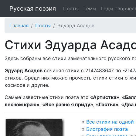
Русская поэзия
Поэты
Темы
Годы творчес
Главная
Поэты
Эдуард Асадов
Стихи Эдуарда Асад
Здесь собраны все стихи замечательного русского 
Эдуард Асадов
сочинял стихи с 2147483647 по -2147
стихов. Среди них можно прочесть стихи стихи о жив
космосе и другие.
Самые известные стихи поэта это
«Артистка»
,
«Балл
лесном краю»
,
«Все равно я приду»
,
«Гостья»
,
«Два 
»
Все стихи на одной
»
Биография поэта