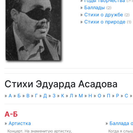
»
Годы творчества
(?-
»
Баллады
(2)
»
Стихи о дружбе
(2)
»
Стихи о природе
(1)
Стихи Эдуарда Асадова
»
А
»
Б
»
В
»
Г
»
Д
»
З
»
К
»
Л
»
М
»
Н
»
О
»
П
»
Р
»
С
А-Б
»
Артистка
»
Баллада о
Концерт. На знаменитую артистку,

Когда я слыш