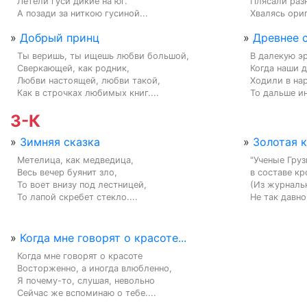
Летели гуси дикие на юг.

Плясали разн
А позади за ниткою гусиной...
Хвалясь ориг
»
Добрый принц
»
Древнее 
Ты веришь, ты ищешь любви большой,

В далекую эр
Сверкающей, как родник,

Когда наши д
Любви настоящей, любви такой,

Ходили в на
Как в строчках любимых книг....
То дальше ин
З-К
»
Зимняя сказка
»
Золотая 
Метелица, как медведица,

"Ученые Груз
Весь вечер буянит зло,

в составе кр
То воет внизу под лестницей,

(Из журнальн
То лапой скребет стекло....
Не так давно
»
Когда мне говорят о красоте...
Когда мне говорят о красоте

Восторженно, а иногда влюбленно,

Я почему-то, слушая, невольно

Сейчас же вспоминаю о тебе....