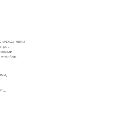
с между нами

тров,

ездами

столбов....
ми,

....