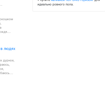
идеально ровного пола.
..
 окошком





ждя....
 в людях
х дурное,

раюсь,

е,

баюсь....