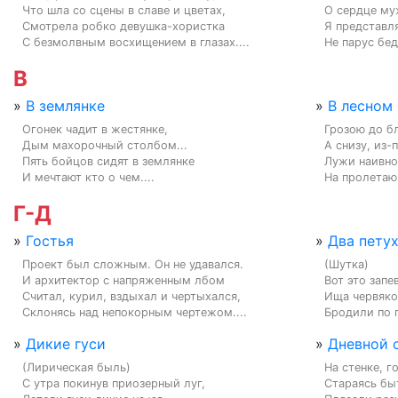
Что шла со сцены в славе и цветах,

О сердце му
Смотрела робко девушка-хористка

Я представл
С безмолвным восхищением в глазах....
Не парус бед
В
»
В землянке
»
В лесном
Огонек чадит в жестянке,

Грозою до б
Дым махорочный столбом...

А снизу, из-
Пять бойцов сидят в землянке

Лужи наивно 
И мечтают кто о чем....
На пролетающ
Г-Д
»
Гостья
»
Два пету
Проект был сложным. Он не удавался.

(Шутка)

И архитектор с напряженным лбом

Вот это запев
Считал, курил, вздыхал и чертыхался,

Ища червяков
Склонясь над непокорным чертежом....
Бродили по п
»
Дикие гуси
»
Дневной 
(Лирическая быль)

На стенке, г
С утра покинув приозерный луг,

Стараясь быт