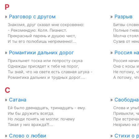
Р
»
Разговор с другом
»
Разрыв
Знакомя, друг сказал мне сокровенно:

Битвы словес
- Рекомендую: Коля. Пианист.

Полные гнева
Прекрасный парень и душою чист,

Молча стояли
И ты его полюбишь непременно!...
Сузив от нена
»
Романтики дальних дорог
»
Россия на
Прихлынет тоска или попросту скука

Россия начин
Однажды присядет к тебе на порог,

Она с косы и
Ты знай, что на свете есть славная штука -

Не потому, ч
Романтика дальних и трудных дорог....
А потому, чт
С
»
Сатана
»
Свободна
Ей было двенадцать, тринадцать - ему.

Слова и улыб
Им бы дружить всегда.

Привыкли, чи
Но люди понять не могли: почему

При встречах
Такая у них вражда?!...
Незримо на п
»
Слово о любви
»
Стихи о 