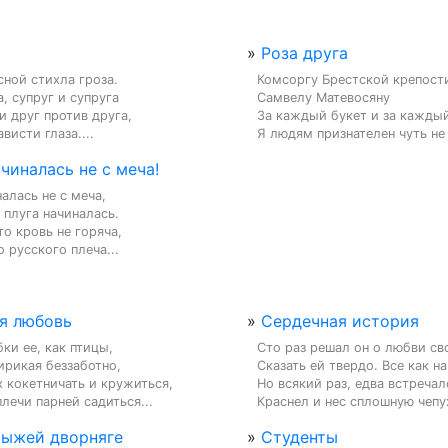
»
Роза друга
ной стихла гроза.

Комсоргу Брестской крепости
, супруг и супруга

Самвелу Матевосяну

 друг против друга,

За каждый букет и за каждый
висти глаза....
Я людям признателен чуть не 
чиналась не с меча!
алась не с меча,

 плуга начиналась.

то кровь не горяча,

о русского плеча...
я любовь
»
Сердечная история
ки ее, как птицы,

Сто раз решал он о любви сво
рикая беззаботно,

Сказать ей твердо. Все как на 
 кокетничать и кружиться,

Но всякий раз, едва встречалс
лечи парней садиться...
Краснел и нес сплошную чепух
рыжей дворняге
»
Студенты