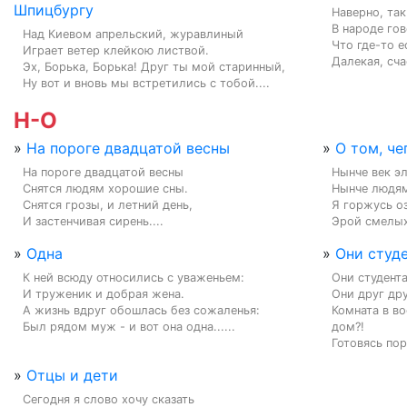
Шпицбургу
Наверно, так
В народе гов
Над Киевом апрельский, журавлиный

Что где-то е
Играет ветер клейкою листвой.

Далекая, сча
Эх, Борька, Борька! Друг ты мой старинный,

Ну вот и вновь мы встретились с тобой....
Н-О
»
На пороге двадцатой весны
»
О том, че
На пороге двадцатой весны

Нынче век эл
Снятся людям хорошие сны.

Нынче людям 
Снятся грозы, и летний день,

Я горжусь оз
И застенчивая сирень....
Эрой смелых
»
Одна
»
Они студ
К ней всюду относились с уваженьем:

Они студента
И труженик и добрая жена.

Они друг дру
А жизнь вдруг обошлась без сожаленья:

Комната в во
Был рядом муж - и вот она одна......
дом?!

Готовясь пор
»
Отцы и дети
Сегодня я слово хочу сказать
