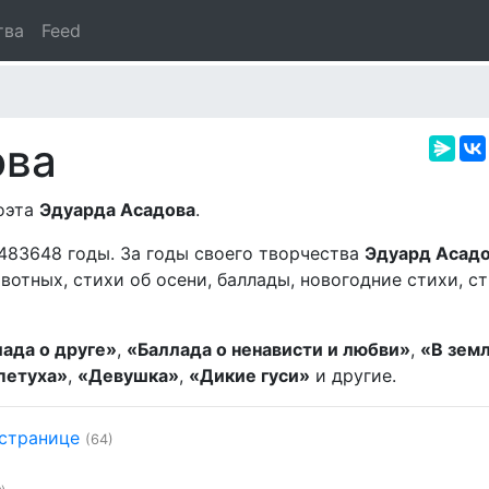
тва
Feed
ова
поэта
Эдуарда Асадова
.
483648 годы. За годы своего творчества
Эдуард Асад
отных, стихи об осени, баллады, новогодние стихи, ст
ада о друге»
,
«Баллада о ненависти и любви»
,
«В зем
петуха»
,
«Девушка»
,
«Дикие гуси»
и другие.
 странице
(64)