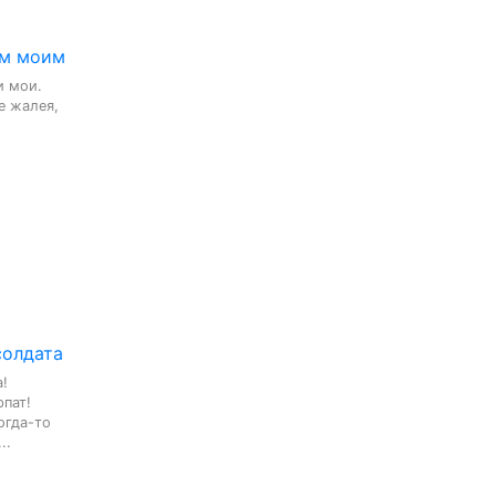
ам моим
 мои.

е жалея,

солдата
!

пат!

гда-то

..