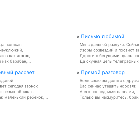
»
Письмо любимой
а пеликан!

Мы в дальней разлуке. Сейча
неуклюжий,

Узоры созвездий и посвист ве
юв как ятаган,

Дороги с бегущими вдаль по
 как барабан,...
Да скучная цепь телеграфных 
вный рассвет
»
Прямой разговор
адовой

Боль свою вы делите с друзья
вет сегодня звонок

Вас сейчас утешить норовят,

шневых облаках.

А его последними словами,

ак маленький ребенок,...
Только вы нахмуритесь, бранят