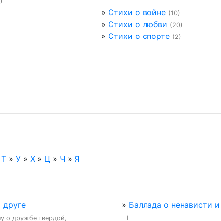
?)
»
Стихи о войне
(10)
»
Стихи о любви
(20)
»
Стихи о спорте
(2)
»
Т
»
У
»
Х
»
Ц
»
Ч
»
Я
 друге
»
Баллада о ненависти и
у о дружбе твердой,

I
