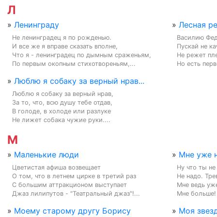
Л
»
Ленинграду
»
Лесная р
Не ленинградец я по рожденью.

Василию Фед
И все же я вправе сказать вполне,

Пускай не ка
Что я - ленинградец по дымным сраженьям,

Не режет пле
По первым окопным стихотвореньям,...
Но есть перв
»
Люблю я собаку за верный нрав...
Люблю я собаку за верный нрав,

За то, что, всю душу тебе отдав,

В голоде, в холоде или разлуке

Не лижет собака чужие руки....
М
»
Маленькие люди
»
Мне уже 
Цветистая афиша возвещает

Ну что ты не
О том, что в летнем цирке в третий раз

Не надо. Тре
С большим аттракционом выступает

Мне ведь уже
Джаз лилипутов - "Театральный джаз"!...
Мне больше! 
»
Моему старому другу Борису
»
Моя звез