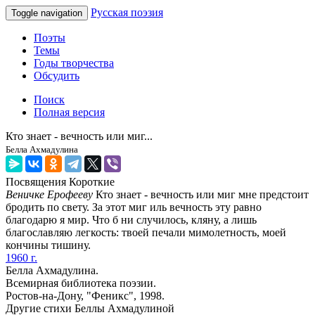
Русская поэзия
Toggle navigation
Поэты
Темы
Годы творчества
Обсудить
Поиск
Полная версия
Кто знает - вечность или миг...
Белла Ахмадулина
Посвящения
Короткие
Веничке Ерофееву
Кто знает - вечность или миг мне предстоит
бродить по свету. За этот миг иль вечность эту равно
благодарю я мир. Что б ни случилось, кляну, а лишь
благославляю легкость: твоей печали мимолетность, моей
кончины тишину.
1960 г.
Белла Ахмадулина.
Всемирная библиотека поэзии.
Ростов-на-Дону, "Феникс", 1998.
Другие стихи Беллы Ахмадулиной