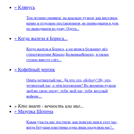
» Клянусь
Тем летним снимком: на крыльце чужом, как виселица,
криво и отдельно поставленном, не приводящем в дом,
но выводящем из дому. Одета...
» Когда жалела я Бориса...
Когда жалела я Бориса, а он меня в больницу вёз,
стихотворение &laquo;Больница&raquo; в глазах
стояло вместо слёз....
» Кофейный чертик
Опять четвертый час. Да что это, ей-богу! Ну, что,
четвертый час, о чём поговорим? Во времени чужом
люблю свою эпоху: тебя, мой час, тебя, веселый
кофеин....
» Кто знает - вечность или миг...
» Мазурка Шопена
Какая участь нас постигла, как повезло нам в этот час,
когда бегущая пластинка одна лишь разделяла нас!...