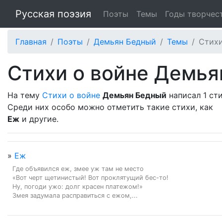
Русская поэзия
Поэты
Темы
Годы творчес
Главная
Поэты
Демьян Бедный
Темы
Стихи
Стихи о войне Демья
На тему
Стихи о войне
Демьян Бедный
написал 1 сти
Среди них особо можно отметить такие стихи, как
Еж
и другие.
»
Еж
Где объявился еж, змее уж там не место

«Вот черт щетинистый! Вот проклятущий бес-то!

Ну, погоди ужо: долг красен платежом!»

Змея задумала расправиться с ежом,...