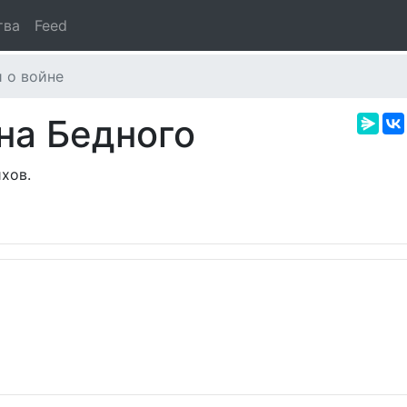
тва
Feed
 о войне
на Бедного
хов.