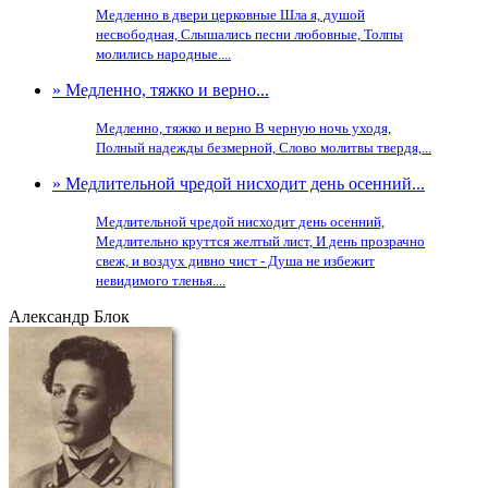
Медленно в двери церковные Шла я, душой
несвободная, Слышались песни любовные, Толпы
молились народные....
» Медленно, тяжко и верно...
Медленно, тяжко и верно В черную ночь уходя,
Полный надежды безмерной, Слово молитвы твердя,...
» Медлительной чредой нисходит день осенний...
Медлительной чредой нисходит день осенний,
Медлительно круттся желтый лист, И день прозрачно
свеж, и воздух дивно чист - Душа не избежит
невидимого тленья....
Александр Блок