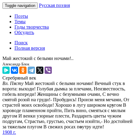
Русская поэзия
Toggle navigation
Поэты
Темы
Годы творчества
Обсудить
Поиск
Полная версия
Май жестокий с белыми ночами!..
Александр Блок
Серебряный век
Вл. Пясту
Май жестокий с белыми ночами! Вечный стук в
ворота: выходи! Голубая дымка за плечами, Неизвестность,
гибель впереди! Женщины с безумными очами, С вечно
смятой розой на груди!- Пробудись! Пронзи меня мечами, От
страстей моих освободи! Хорошо в лугу широком кр
у
гом В
хороводе пламенном пройти, Пить вино, смеяться с милым
другом И венки узорные плести, Раздарить цветы чужим
подругам, Страстью, грустью, счастьем изойти,- Но достойней
за тяжелым плугом В свежих росах п
о
утру идти!
1908 г.