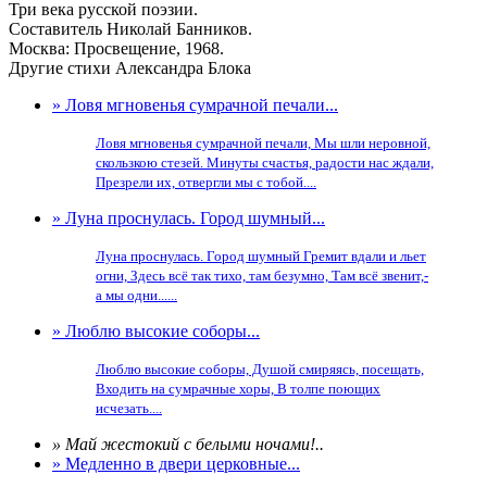
Три века русской поэзии.
Составитель Николай Банников.
Москва: Просвещение, 1968.
Другие стихи Александра Блока
» Ловя мгновенья сумрачной печали...
Ловя мгновенья сумрачной печали, Мы шли неровной,
скользкою стезей. Минуты счастья, радости нас ждали,
Презрели их, отвергли мы с тобой....
» Луна проснулась. Город шумный...
Луна проснулась. Город шумный Гремит вдали и льет
огни, Здесь всё так тихо, там безумно, Там всё звенит,-
а мы одни......
» Люблю высокие соборы...
Люблю высокие соборы, Душой смиряясь, посещать,
Входить на сумрачные хоры, В толпе поющих
исчезать....
» Май жестокий с белыми ночами!..
» Медленно в двери церковные...