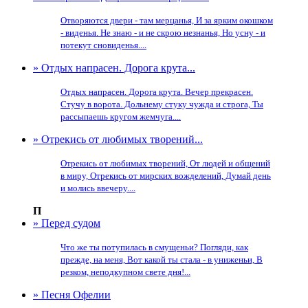
Отворяются двери - там мерцанья, И за ярким окошком
- виденья. Не знаю - и не скрою незнанья, Но усну - и
потекут сновиденья....
» Отдых напрасен. Дорога крута...
Отдых напрасен. Дорога крута. Вечер прекрасен.
Стучу в ворота. Дольнему стуку чужда и строга, Ты
рассыпаешь кругом жемчуга....
» Отрекись от любимых творений...
Отрекись от любимых творений, От людей и общений
в миру, Отрекись от мирских вожделений, Думай день
и молись ввечеру....
П
» Перед судом
Что же ты потупилась в смущеньи? Погляди, как
прежде, на меня, Вот какой ты стала - в униженьи, В
резком, неподкупном свете дня!...
» Песня Офелии