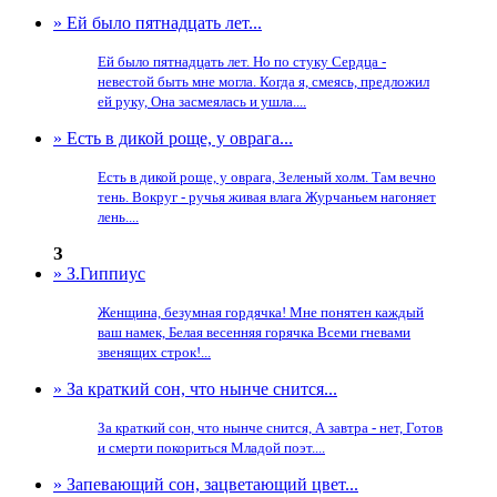
» Ей было пятнадцать лет...
Ей было пятнадцать лет. Но по стуку Сердца -
невестой быть мне могла. Когда я, смеясь, предложил
ей руку, Она засмеялась и ушла....
» Есть в дикой роще, у оврага...
Есть в дикой роще, у оврага, Зеленый холм. Там вечно
тень. Вокруг - ручья живая влага Журчаньем нагоняет
лень....
З
» З.Гиппиус
Женщина, безумная гордячка! Мне понятен каждый
ваш намек, Белая весенняя горячка Всеми гневами
звенящих строк!...
» За краткий сон, что нынче снится...
За краткий сон, что нынче снится, А завтра - нет, Готов
и смерти покориться Младой поэт....
» Запевающий сон, зацветающий цвет...