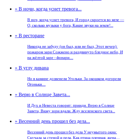
» В ночи, когда уснет тревога...
В ноч, когда уснет тревога, И город скроется во мгле —
О, сколько музыки у бога, Какие звуки на земле!...
» В ресторане
Никогда не забуду (он был, или не был, Этот вечер):
пожаром зари Сожжено и раздвинуто бледное небо, И
на жёлтой заре - фонари....
» В углу дивана
Но в камине дозвенели Угольки. За окошком догорели
Огоньки....
» Верю в Солнце Завета...
И Дух и Невеста говорят: прииди. Верю в Солнце
Завета, Вижу зори вдали. Жду вселенского света...
» Весенний день прошел без дела...
Весенний день прошел без дела У неумытого окна:
Скучала за стеной и пела, Как птица пленная, жена....