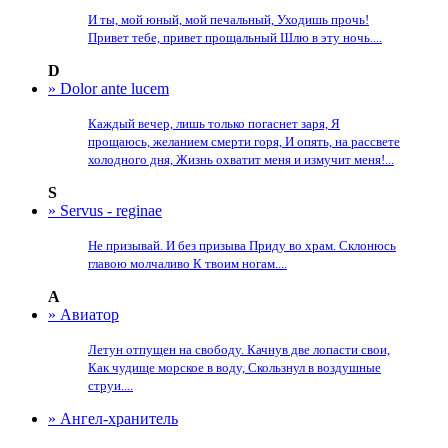
И ты, мой юный, мой печальный, Уходишь прочь!
Привет тебе, привет прощальный Шлю в эту ночь....
D
» Dolor ante lucem
Каждый вечер, лишь только погаснет заря, Я
прощаюсь, желанием смерти горя, И опять, на рассвете
холодного дня, Жизнь охватит меня и измучит меня!...
S
» Servus - reginae
Не призывай. И без призыва Приду во храм. Склонюсь
главою молчаливо К твоим ногам....
А
» Авиатор
Летун отпущен на свободу. Качнув две лопасти свои,
Как чудище морское в воду, Скользнул в воздушные
струи....
» Ангел-хранитель