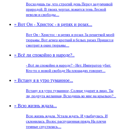
Восходишь ты, что строгий день Перед задумчивой
природой. В твоих чертах ложится тень Лесной
неволи и свободы....
» Вот Он - Христос - в цепях и розах...
Вот Он - Христос - в цепях и розах За решeткой моей
тюрьмы. Вот агнец кроткий в белых ризах Пришeл и
смотрит в окно тюрьмы....
» Всё ли спокойно в народе?..
- Всё ли спокойно в народе? - Нет. Император убит.
Кто-то о новой свободе На площадях говорит....
» Встану я в утро туманное...
Встану я в утро туманное, Солнце ударит в лицо. Ты
ли, подруга желанная, Всходишь ко мне на крыльцо?...
» Всю жизнь ждала...
Всю жизнь ждала. Устала ждать. И улыбнулась. И
склонилась. Волос распущенная прядь На плечи
темные спустилась....