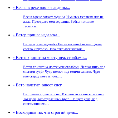
» Весна в реке ломает льдины...
Весна в реке ломает льдины, И милых мертвых мне не
жаль: Преодолев мои вершины, Забыл я зимние
теснины...
» Ветер принес издалека...
Ветер принес издалёка Песни весенней намек, Где-то
светло и глубоко Неба открылся клочок....
» Ветер хрипит на мосту меж столбами...
Ветер хрипит на мосту меж столбами, Черная нить под
снегами гудёт. Чудо ползет под моими санями, Чудо
мне сверху поет и поет......
» Ветр налетит, завоет снег...
Ветр налетит, завоет снег, И в памяти на миг возникнет
Тот край, тот отдаленный брег... Но цвет увял, под
снегом никнет......
» Восходишь ты, что строгий день...