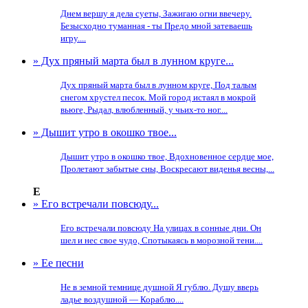
Днем вершу я дела суеты, Зажигаю огни ввечеру.
Безысходно туманная - ты Предо мной затеваешь
игру....
» Дух пряный марта был в лунном круге...
Дух пряный марта был в лунном круге, Под талым
снегом хрустел песок. Мой город истаял в мокрой
вьюге, Рыдал, влюбленный, у чьих-то ног....
» Дышит утро в окошко твое...
Дышит утро в окошко твое, Вдохновенное сердце мое,
Пролетают забытые сны, Воскресают виденья весны,...
Е
» Его встречали повсюду...
Его встречали повсюду На улицах в сонные дни. Он
шел и нес свое чудо, Спотыкаясь в морозной тени....
» Ее песни
Не в земной темнице душной Я гублю. Душу вверь
ладье воздушной — Кораблю....