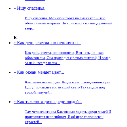
» Ищу спасенья...
Ищу спасенья. Мои огни горят на высях гор - Всю
область ночи озарили. Но ярче всех - во мне духовный
взор...
К
» Как день, светла, но непонятна...
Как день, светла, но непонятна, Вся - явь, но - как
обрывок сна, Она приходит с речью внятной, И вслед
за ней - всегда весна....
» Как океан меняет цвет...
Как океан меняет цвет, Когда в нагроможденной туче
Вдруг полыхнет мигнувший свет,- Так сердце под
грозой певучей...
» Как тяжело ходить среди людей...
Там человек сгорел Как тяжело ходить среди людей И
притворятся непогибшим, И об игре трагической
страстей...