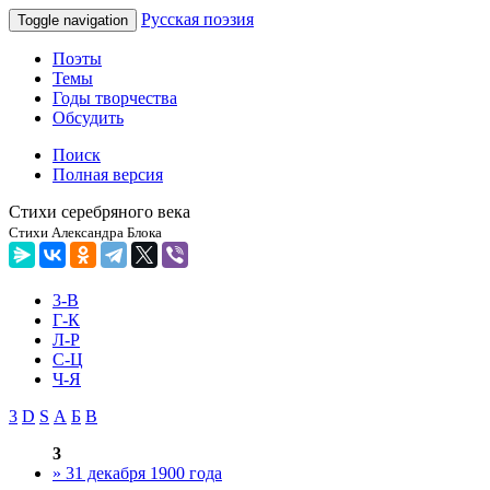
Русская поэзия
Toggle navigation
Поэты
Темы
Годы творчества
Обсудить
Поиск
Полная версия
Стихи серебряного века
Стихи Александра Блока
3-В
Г-К
Л-Р
С-Ц
Ч-Я
3
D
S
А
Б
В
3
» 31 декабря 1900 года