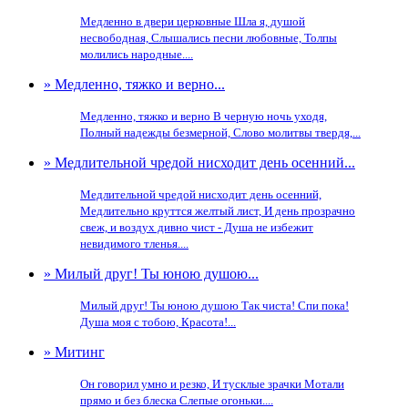
Медленно в двери церковные Шла я, душой
несвободная, Слышались песни любовные, Толпы
молились народные....
» Медленно, тяжко и верно...
Медленно, тяжко и верно В черную ночь уходя,
Полный надежды безмерной, Слово молитвы твердя,...
» Медлительной чредой нисходит день осенний...
Медлительной чредой нисходит день осенний,
Медлительно круттся желтый лист, И день прозрачно
свеж, и воздух дивно чист - Душа не избежит
невидимого тленья....
» Милый друг! Ты юною душою...
Милый друг! Ты юною душою Так чиста! Спи пока!
Душа моя с тобою, Красота!...
» Митинг
Он говорил умно и резко, И тусклые зрачки Мотали
прямо и без блеска Слепые огоньки....