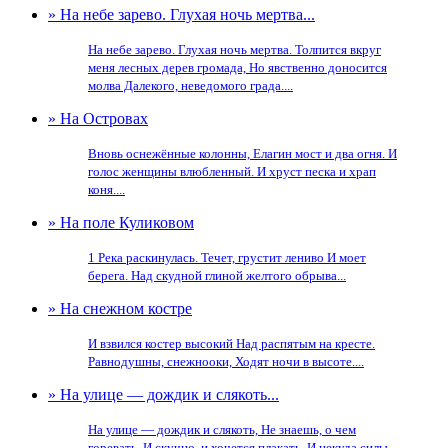
» На небе зарево. Глухая ночь мертва...
На небе зарево. Глухая ночь мертва. Толпится вкруг
меня лесных дерев громада, Но явственно доносится
молва Далекого, неведомого града....
» На Островах
Вновь оснежённые колонны, Елагин мост и два огня. И
голос женщины влюбленный. И хруст песка и храп
коня....
» На поле Куликовом
1 Река раскинулась. Течет, грустит лениво И моет
берега. Над скудной глиной желтого обрыва...
» На снежном костре
И взвился костер высокий Над распятым на кресте.
Равнодушны, снежнооки, Ходят ночи в высоте....
» На улице — дождик и слякоть...
На улице — дождик и слякоть, Не знаешь, о чем
горевать. И скучно, и хочется плакать, И некуда силы