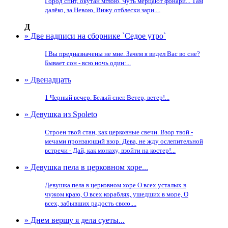
Город спит, окутан мглою, Чуть мерцают фонари... Там
далёко, за Невою, Вижу отблески зари....
Д
» Две надписи на сборнике `Седое утро`
I Вы предназначены не мне. Зачем я видел Вас во сне?
Бывает сон - всю ночь один:...
» Двенадцать
1 Черный вечер. Белый снег. Ветер, ветер!...
» Девушка из Spoleto
Строен твой стан, как церковные свечи. Взор твой -
мечами пронзающий взор. Дева, не жду ослепительной
встречи - Дай, как монаху, взойти на костер!...
» Девушка пела в церковном хоре...
Девушка пела в церковном хоре О всех усталых в
чужом краю, О всех кораблях, ушедших в море, О
всех, забывших радость свою....
» Днем вершу я дела суеты...