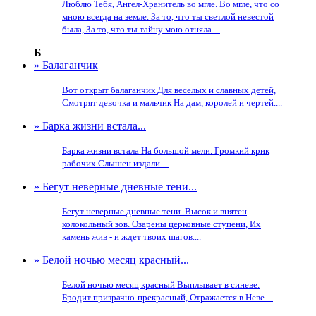
Люблю Тебя, Ангел-Хранитель во мгле. Во мгле, что со
мною всегда на земле. За то, что ты светлой невестой
была, За то, что ты тайну мою отняла....
Б
» Балаганчик
Вот открыт балаганчик Для веселых и славных детей,
Смотрят девочка и мальчик На дам, королей и чертей....
» Барка жизни встала...
Барка жизни встала На большой мели. Громкий крик
рабочих Слышен издали....
» Бегут неверные дневные тени...
Бегут неверные дневные тени. Высок и внятен
колокольный зов. Озарены церковные ступени, Их
камень жив - и ждет твоих шагов....
» Белой ночью месяц красный...
Белой ночью месяц красный Выплывает в синеве.
Бродит призрачно-прекрасный, Отражается в Неве....