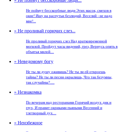
» Не поймут бесскорбные люди...
Не поймут бесскорбные люди Этих масок, смехов в
окне! Ищу на распутьи безлюдий, Веселий - не надо
мне!...
» Не проливай горючих слез...
Не проливай горючих слез Над кратковременной
могилой. Пройдут часы видений, грез, Вернусь опять в
объятья милой....
» Неведомому богу
Не ты ли душу оживишь? Не ты ли ей откроешь
тайны? Не ты ли песни окрылишь, Что так безумны,
так случайны?.....
» Незнакомка
По вечерам над ресторанами Горячий воздух дик и
глух, И правит окриками пьяными Весенний и
тлетворный дух....
» Неизбежное