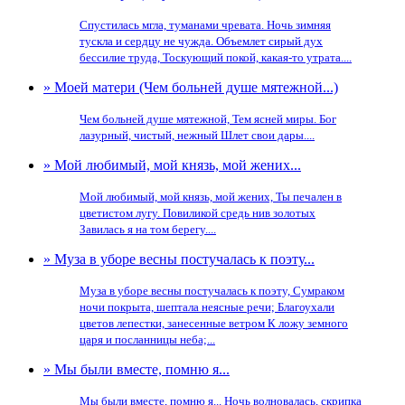
Спустилась мгла, туманами чревата. Ночь зимняя
тускла и сердцу не чужда. Объемлет сирый дух
бессилие труда, Тоскующий покой, какая-то утрата....
» Моей матери (Чем больней душе мятежной...)
Чем больней душе мятежной, Тем ясней миры. Бог
лазурный, чистый, нежный Шлет свои дары....
» Мой любимый, мой князь, мой жених...
Мой любимый, мой князь, мой жених, Ты печален в
цветистом лугу. Повиликой средь нив золотых
Завилась я на том берегу....
» Муза в уборе весны постучалась к поэту...
Муза в уборе весны постучалась к поэту, Сумраком
ночи покрыта, шептала неясные речи; Благоухали
цветов лепестки, занесенные ветром К ложу земного
царя и посланницы неба;...
» Мы были вместе, помню я...
Мы были вместе, помню я... Ночь волновалась, скрипка