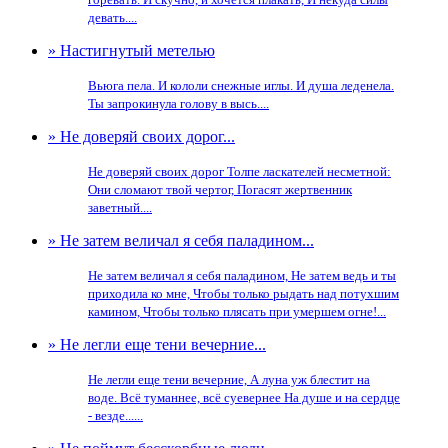
девать....
» Настигнутый метелью
Вьюга пела. И кололи снежные иглы. И душа леденела.
Ты запрокинула голову в высь....
» Не доверяй своих дорог...
Не доверяй своих дорог Толпе ласкателей несметной:
Они сломают твой чертог, Погасят жертвенник
заветный....
» Не затем величал я себя паладином...
Не затем величал я себя паладином, Не затем ведь и ты
приходила ко мне, Чтобы только рыдать над потухшим
камином, Чтобы только плясать при умершем огне!...
» Не легли еще тени вечерние...
Не легли еще тени вечерние, А луна уж блестит на
воде. Всё туманнее, всё суевернее На душе и на сердце
- везде......