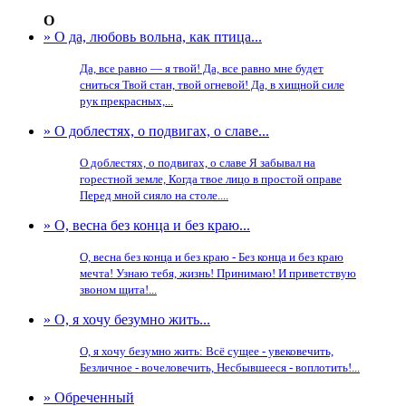
О
» О да, любовь вольна, как птица...
Да, все равно — я твой! Да, все равно мне будет
сниться Твой стан, твой огневой! Да, в хищной силе
рук прекрасных,...
» О доблестях, о подвигах, о славе...
О доблестях, о подвигах, о славе Я забывал на
горестной земле, Когда твое лицо в простой оправе
Перед мной сияло на столе....
» О, весна без конца и без краю...
О, весна без конца и без краю - Без конца и без краю
мечта! Узнаю тебя, жизнь! Принимаю! И приветствую
звоном щита!...
» О, я хочу безумно жить...
О, я хочу безумно жить: Всё сущее - увековечить,
Безличное - вочеловечить, Несбывшееся - воплотить!...
» Обреченный