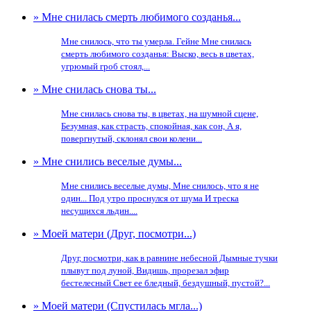
» Мне снилась смерть любимого созданья...
Мне снилось, что ты умерла. Гейне Мне снилась
смерть любимого созданья: Выско, весь в цветах,
угрюмый гроб стоял,...
» Мне снилась снова ты...
Мне снилась снова ты, в цветах, на шумной сцене,
Безумная, как страсть, спокойная, как сон, А я,
повергнутый, склонял свои колени...
» Мне снились веселые думы...
Мне снились веселые думы, Мне снилось, что я не
один... Под утро проснулся от шума И треска
несущихся льдин....
» Моей матери (Друг, посмотри...)
Друг, посмотри, как в равнине небесной Дымные тучки
плывут под луной, Видишь, прорезал эфир
бестелесный Свет ее бледный, бездушный, пустой?...
» Моей матери (Спустилась мгла...)