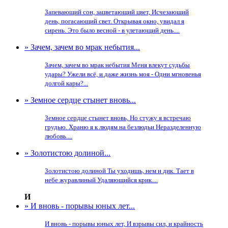
Запевающий сон, зацветающий цвет, Исчезающий
день, погасающий свет. Открывая окно, увидал я
сирень. Это было весной - в улетающий день....
» Зачем, зачем во мрак небытия...
Зачем, зачем во мрак небытия Меня влекут судьбы
удары? Ужели всё, и даже жизнь моя - Одни мгновенья
долгой кары?...
» Земное сердце стынет вновь...
Земное сердце стынет вновь, Но стужу я встречаю
грудью. Храню я к людям на безлюдьи Неразделенную
любовь....
» Золотистою долиной...
Золотистою долиной Ты уходишь, нем и дик. Тает в
небе журавлиный Удаляющийся крик....
И
» И вновь - порывы юных лет...
И вновь - порывы юных лет, И взрывы сил, и крайность