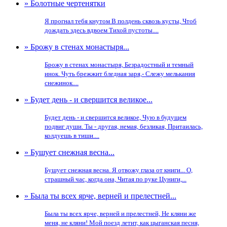
» Болотные чертенятки
Я прогнал тебя кнутом В полдень сквозь кусты, Чтоб
дождать здесь вдвоем Тихой пустоты....
» Брожу в стенах монастыря...
Брожу в стенах монастыря, Безрадостный и темный
инок. Чуть брежжит бледная заря,- Слежу мелькания
снежинок....
» Будет день - и свершится великое...
Будет день - и свершится великое, Чую в будущем
подвиг души. Ты - другая, немая, безликая, Притаилась,
колдуешь в тиши....
» Бушует снежная весна...
Бушует снежная весна. Я отвожу глаза от книги... О,
страшный час, когда она, Читая по руке Цуниги,...
» Была ты всех ярче, верней и прелестней...
Была ты всех ярче, верней и прелестней, Не кляни же
меня, не кляни! Мой поезд летит, как цыганская песня,