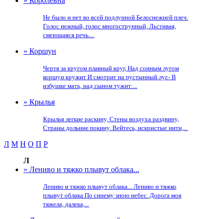
» Королевна
Не было и нет во всей подлунной Белоснежней плеч.
Голос нежный, голос многострунный, Льстивая,
смеющаяся речь....
» Коршун
Чертя за кругом плавный круг, Над сонным лугом
коршун кружит И смотрит на пустынный луг.- В
избушке мать, над сыном тужит:...
» Крылья
Крылья легкие раскину, Стены воздуха раздвину,
Страны дольние покину. Вейтесь, искристые нити,...
Л
М
Н
О
П
Р
Л
» Лениво и тяжко плывут облака...
Лениво и тяжко плывут облака... Лениво и тяжко
плывут облака По синему зною небес. Дорога моя
тяжела, далека,...