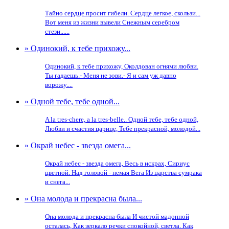
Тайно сердце просит гибели. Сердце легкое, скользи...
Вот меня из жизни вывели Снежным серебром
стези......
» Одинокий, к тебе прихожу...
Одинокий, к тебе прихожу, Околдован огнями любви.
Ты гадаешь.- Меня не зови.- Я и сам уж давно
ворожу....
» Одной тебе, тебе одной...
A la tres-chere, a la tres-belle.. Одной тебе, тебе одной,
Любви и счастия царице, Тебе прекрасной, молодой...
» Окрай небес - звезда омега...
Окрай небес - звезда омега, Весь в искрах, Сириус
цветной. Над головой - немая Вега Из царства сумрака
и снега...
» Она молода и прекрасна была...
Она молода и прекрасна была И чистой мадонной
осталась, Как зеркало речки спокойной, светла. Как