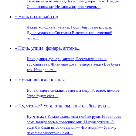
Тихо вывела из комнат, Затворила дверь. Тихо. Сладко.
Он не вспомнит, Не запомнит, что теперь....
» Ночь на новый год
Лежат холодные туманы, Горят багровые костры.
Душа морозная Светланы В мечтах таинственной
игры....
» Ночь, улица, фонарь, аптека...
Ночь, улица, фонарь, аптека, Бессмысленный и
тусклый свет. Живи еще хоть четверть века - Все будет
так. Исхода нет....
» Ночью вьюга снежная...
Ночью вьюга снежная Заметала след. Розовое, нежное
Утро будит свет....
» Ну, что же? Устало заломлены слабые руки...
Ну, что же? Устало заломлены слабые руки, И вечность
сама загляделась в погасшие очи, И муки утихли. А
если б и были высокие муки,— Что нжды?— Я вижу
печальное шествие ночи....