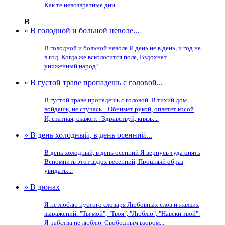
Как те невозвратные дни......
В
» В голодной и больной неволе...
В голодной и больной неволе И день не в день, и год не
в год. Когда же всколосится поле, Вздохнет
униженный народ?...
» В густой траве пропадешь с головой...
В густой траве пропадешь с головой. В тихий дом
войдешь, не стучась... Обнимет рукой, оплетет косой
И, статная, скажет: "Здравствуй, князь....
» В день холодный, в день осенний...
В день холодный, в день осенний Я вернусь туда опять
Вспомнить этот вздох весенний, Прошлый образ
увидать....
» В дюнах
Я не люблю пустого словаря Любовных слов и жалких
выражений: "Ты мой", "Твоя", "Люблю", "Навеки твой".
Я рабства не люблю. Свободным взором...