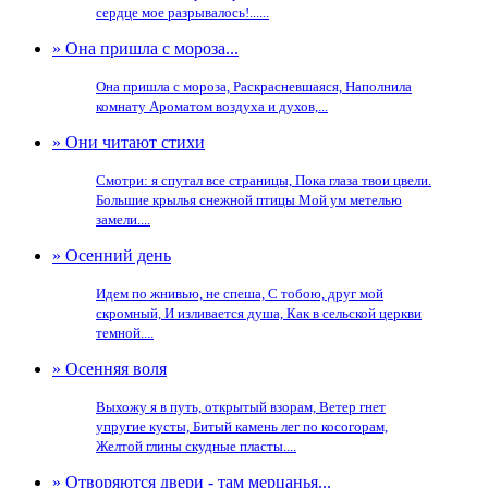
сердце мое разрывалось!......
» Она пришла с мороза...
Она пришла с мороза, Раскрасневшаяся, Наполнила
комнату Ароматом воздуха и духов,...
» Они читают стихи
Смотри: я спутал все страницы, Пока глаза твои цвели.
Большие крылья снежной птицы Мой ум метелью
замели....
» Осенний день
Идем по жнивью, не спеша, С тобою, друг мой
скромный, И изливается душа, Как в сельской церкви
темной....
» Осенняя воля
Выхожу я в путь, открытый взорам, Ветер гнет
упругие кусты, Битый камень лег по косогорам,
Желтой глины скудные пласты....
» Отворяются двери - там мерцанья...