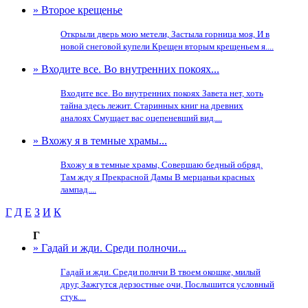
» Второе крещенье
Открыли дверь мою метели, Застыла горница моя, И в
новой снеговой купели Крещен вторым крещеньем я....
» Входите все. Во внутренних покоях...
Входите все. Во внутренних покоях Завета нет, хоть
тайна здесь лежит. Старинных книг на древних
аналоях Смущает вас оцепеневший вид....
» Вхожу я в темные храмы...
Вхожу я в темные храмы, Совершаю бедный обряд.
Там жду я Прекрасной Дамы В мерцаньи красных
лампад....
Г
Д
Е
З
И
К
Г
» Гадай и жди. Среди полночи...
Гадай и жди. Среди полнчи В твоем окошке, милый
друг, Зажгутся дерзостные очи, Послышится условный
стук....