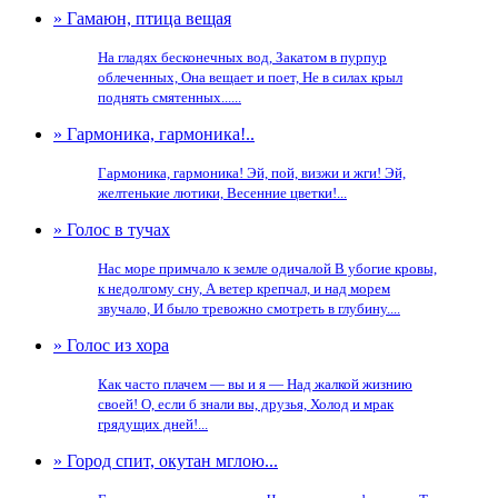
» Гамаюн, птица вещая
На гладях бесконечных вод, Закатом в пурпур
облеченных, Она вещает и поет, Не в силах крыл
поднять смятенных......
» Гармоника, гармоника!..
Гармоника, гармоника! Эй, пой, визжи и жги! Эй,
желтенькие лютики, Весенние цветки!...
» Голос в тучах
Нас море примчало к земле одичалой В убогие кровы,
к недолгому сну, А ветер крепчал, и над морем
звучало, И было тревожно смотреть в глубину....
» Голос из хора
Как часто плачем — вы и я — Над жалкой жизнию
своей! О, если б знали вы, друзья, Холод и мрак
грядущих дней!...
» Город спит, окутан мглою...