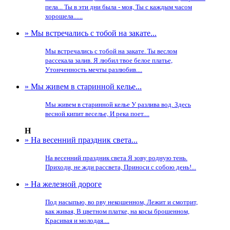
пела... Ты в эти дни была - моя, Ты с каждым часом
хорошела......
» Мы встречались с тобой на закате...
Мы встречались с тобой на закате. Ты веслом
рассекала залив. Я любил твое белое платье,
Утонченность мечты разлюбив....
» Мы живeм в старинной келье...
Мы живeм в старинной келье У разлива вод. Здесь
весной кипит веселье, И река поeт....
Н
» На весенний праздник света...
На весенний праздник света Я зову родную тень.
Приходи, не жди рассвета, Приноси с собою день!...
» На железной дороге
Под насыпью, во рву некошенном, Лежит и смотрит,
как живая, В цветном платке, на косы брошенном,
Красивая и молодая....