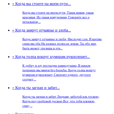
» Когда вы стоите на моем пути...
Когда вы стоите на моем пути, Такая живая, такая
красивая, Но такая измученная, Говорите все о
печальном,...
» Когда замрут отчаянье и злоба...
Когда замрут отчаянье и злоба, Нисходит сон. И крепко
спим мы оба На разных полюсах земли. Ты обо мне,
быть может, грезишь в эти...
» Когда толпа вокруг кумирам рукоплещет...
К добру и злу постыдно равнодушны, В начале
поприща мы вянем без борьбы. Когда толпа вокруг
кумирам рукоплещет, Свергает одного, другого
создает,...
» Когда ты загнан и забит...
Когда ты загнан и забит Людьми, заботой иль тоскою;
Когда под гробовой доскою Все, что тебя пленяло,
спит;...