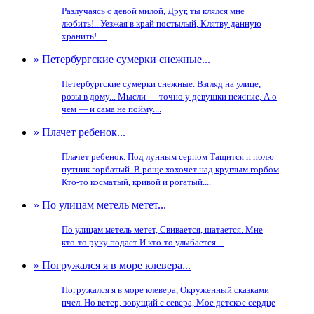
Разлучаясь с девой милой, Друг, ты клялся мне
любить!.. Уезжая в край постылый, Клятву данную
хранить!.....
» Петербургские сумерки снежные...
Петербургские сумерки снежные. Взгляд на улице,
розы в дому... Мысли — точно у девушки нежные, А о
чем — и сама не пойму....
» Плачет ребенок...
Плачет ребенок. Под лунным серпом Тащится п полю
путник горбатый. В роще хохочет над круглым горбом
Кто-то косматый, кривой и рогатый....
» По улицам метель метет...
По улицам метель метет, Свивается, шатается. Мне
кто-то руку подает И кто-то улыбается....
» Погружался я в море клевера...
Погружался я в море клевера, Окруженный сказками
пчел. Но ветер, зовущий с севера, Мое детское сердце