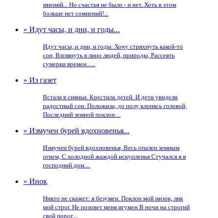
мнений... Но счастья не было - и нет. Хоть в этом
больше нет сомнений!...
» Идут часы, и дни, и годы...
Идут часы, и дни, и годы. Хочу стряхнуть какой-то
сон, Взглянуть в лицо людей, природы, Рассеять
сумерки времен......
» Из газет
Встала в сияньи. Крестила детей. И дети увидели
радостный сон. Положила, до полу клонясь головой,
Последний земной поклон....
» Измучен бурей вдохновенья...
Измучен бурей вдохновенья, Весь опален земным
огнем, С холодной жаждой искупленья Стучался я в
господний дом....
» Инок
Никто не скажет: я безумен. Поклон мой низок, лик
мой строг. Не позовет меня игумен В ночи на строгий
свой порог....