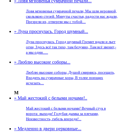
» Ловя мгновенья сумрачной печали...
Ловя мгновенья сумрачной печали, Мы шли неровной,
скользкою стезей. Минуты счастья, радости нас ждали,
Презрели их, отвергли мы с тобой....
» Луна проснулась. Город шумный...
Луна проснулась. Город шумный Гремит вдали и льет
огни, Здесь всё так тихо, там безумно, Там всё звенит,-
а мы одни......
» Люблю высокие соборы...
Люблю высокие соборы, Душой смиряясь, посещать,
Входить на сумрачные хоры, В толпе поющих
исчезать....
М
» Май жестокий с белыми ночами!..
Май жестокий с белыми ночами! Вечный стук в
ворота: выходи! Голубая дымка за плечами,
Неизвестность, гибель впереди!...
» Медленно в двери церковные...