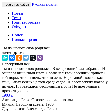
Русская поэзия
Toggle navigation
Поэты
Темы
Годы творчества
Обсудить
Поиск
Полная версия
Ты из шопота слов родилась...
Александр Блок
Серебряный век
Ты из шопота слов родилась, В вечереющий сад забралась И
осыпала в
и
шневый цвет, Прозвенел твой весенний привет. С
той поры, что ни ночь, что ни день, Надо мной твоя легкая
тень, Запах белых цветов средь садов, Шелест легких шагов у
прудов, И тревожной бессонницы прочь Не прогонишь в
прозрачную ночь.
1903 г.
Александр Блок. Стихотворения и поэмы.
Минск: Народная асвета, 1980.
Другие стихи Александра Блока