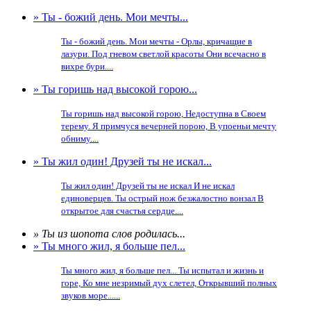
» Ты - божий день. Мои мечты...
Ты - божий день. Мои мечты - Орлы, кричащие в
лазури. Под гневом светлой красоты Они всечасно в
вихре бури....
» Ты горишь над высокой горою...
Ты горишь над высокой горою, Недоступна в Своем
терему. Я примчуся вечерней порою, В упоеньи мечту
обниму....
» Ты жил один! Друзей ты не искал...
Ты жил один! Друзей ты не искал И не искал
единоверцев. Ты острый нож безжалостно вонзал В
открытое для счастья сердце....
» Ты из шопота слов родилась...
» Ты много жил, я больше пел...
Ты много жил, я больше пел... Ты испытал и жизнь и
горе, Ко мне незримый дух слетел, Открывший полных
звуков море......