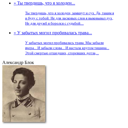
» Ты твердишь, что я холоден...
Ты твердишь, что я холоден, замкнут и сух. Да, таким я
и буду с тобой: Не для ласковых слов я выковывал дух,
Не для дружб я боролся с судьбой....
» У забытых могил пробивалась трава...
У забытых могил пробивалась трава. Мы забыли
вчера... И забыли слова... И настала кругом тишина...
Этой смертью отшедших, сгоревших дотла,...
Александр Блок