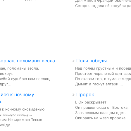
Для милой Франции окончена 
Сегодня отдала ей голубая да
орван, поломаны весла...
»
Поля победы
ан, поломаны весла.

Над полем грустным и побед
вокруг.

Простерт червленый щит зари
ебий судьбою нам послан,

По скатам гор, в тумане медн
руг....
Дымят и гаснут алтари....
йся к ночному
»
Пророк
..
I. Он раскрывает

Он пришел сюда от Востока,

 к ночному сновиденью,

Запыленным плащом одет,

упавшую звезду...

Опираясь на жезл пророка,...
оим Невидимою Тенью

ойду......