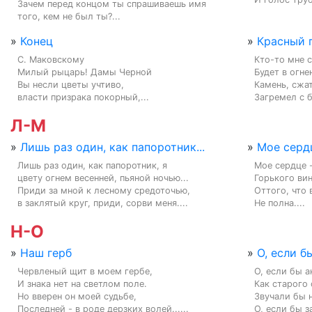
Зачем перед концом ты спрашиваешь имя

того, кем не был ты?...
»
Конец
»
Красный 
С. Маковскому

Кто-то мне с
Милый рыцарь! Дамы Черной

Будет в огне
Вы несли цветы учтиво,

Камень, сжат
власти призрака покорный,...
Загремел с б
Л-М
»
Лишь раз один, как папоротник...
»
Мое сердц
Лишь раз один, как папоротник, я

Мое сердце -
цвету огнем весенней, пьяной ночью...

Горького вина
Приди за мной к лесному средоточью,

Оттого, что 
в заклятый круг, приди, сорви меня....
Не полна....
Н-О
»
Наш герб
»
О, если б
Червленый щит в моем гербе,

О, если бы а
И знака нет на светлом поле.

Как старого 
Но вверен он моей судьбе,

Звучали бы н
Последней - в роде дерзких волей......
О, если бы з