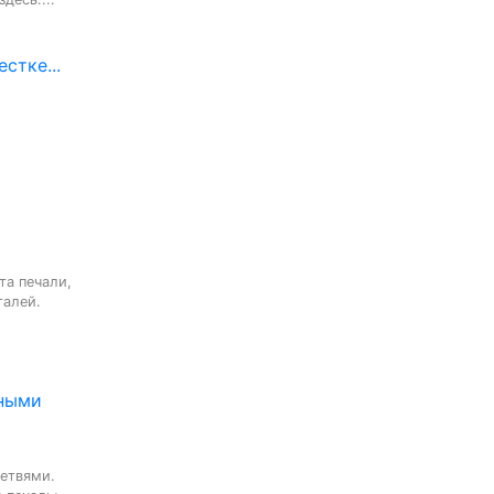
стке...
та печали,

алей.

еными
етвями.
