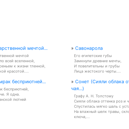
рственной мечтой...
»
Савонарола
твенной мечтой

Его египетские губы

о всей вселенной,

Замкнули древние мечты,

еньем к жизни тленной,

И повелительны и грубы

ой красотой....
Лица жестокого черты....
мрак бесприютней...
»
Сонет (Сияли облака о
чая...)
к бесприютней,

е. Я одна.

Графу А. Н. Толстому

анской лютней

Сияли облака оттенка роз и ча
Спустилась мягко шаль с уста
На влажный шелк травы, скло
ключа,...