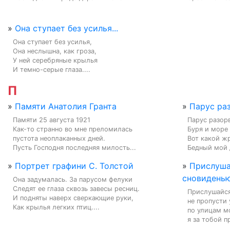
»
Она ступает без усилья...
Она ступает без усилья,

Она неслышна, как гроза,

У ней серебряные крылья

И темно-серые глаза....
П
»
Памяти Анатолия Гранта
»
Парус раз
Памяти 25 августа 1921

Парус разорв
Как-то странно во мне преломилась

Буря и море 
пустота неоплаканных дней.

Вот какой жр
Пусть Господня последняя милость...
Бедный мой д
»
Портрет графини С. Толстой
»
Прислуша
сновиденью.
Она задумалась. За парусом фелуки

Следят ее глаза сквозь завесы ресниц.

Прислушайся
И подняты наверх сверкающие руки,

не пропусти 
Как крылья легких птиц....
по улицам м
я за тобой пр