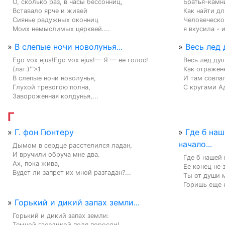
О, сколько раз, в часы бессонниц,

Братья-камни
Вставало ярче и живей

Как найти дл
Сиянье радужных оконниц

Человеческо
Моих немыслимых церквей....
я вкусила - и
»
В слепые ночи новолунья...
»
Весь лед 
Ego vox ejus!Ego vox ejus!— Я — ее голос! 
Весь лед душ
(лат.)'">1

Как отраженн
В слепые ночи новолунья,

И там совпа
Глухой тревогою полна,

С кругами Ад
Завороженная колдунья,...
Г
»
Г. фон Гюнтеру
»
Где б наш
начало...
Дымом в сердце расстелился ладан,

И вручили обруча мне два.

Где б нашей 
Ах, пока жива,

Ее конец не з
Будет ли запрет их мной разгадан?...
Ты от души м
Горишь еще н
»
Горький и дикий запах земли...
Горький и дикий запах земли:

Темной гвоздикой поля поросли!
