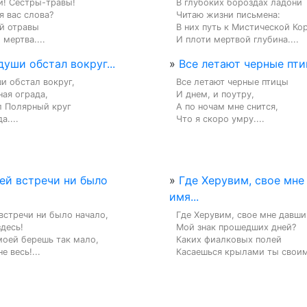
! Сестры-травы!

В глубоких бороздах ладони

я вас слова?

Читаю жизни письмена:

й отравы

В них путь к Мистической Кор
 мертва....
И плоти мертвой глубина....
души обстал вокруг...
»
Все летают черные птиц
и обстал вокруг,

Все летают черные птицы

ая ограда,

И днем, и поутру,

л Полярный круг

А по ночам мне снится,

а....
Что я скоро умру....
ей встречи ни было
»
Где Херувим, свое мне
имя...
встречи ни было начало,

Где Херувим, свое мне давший
десь!

Мой знак прошедших дней?

оей берешь так мало,

Каких фиалковых полей

е весь!...
Касаешься крылами ты своим