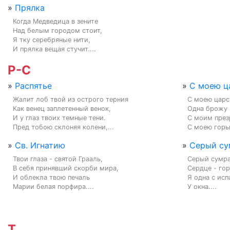
»
Прялка
Когда Медведица в зените

Над белым городом стоит,

Я тку серебряные нити,

И прялка вещая стучит....
Р-С
»
Распятье
»
С моею ца
Жалит лоб твой из острого терния

С моею царс
Как венец заплетенный венок,

Одна брожу п
И у глаз твоих темные тени.

С моим презр
Пред тобою склоняя колени,...
С моею горьк
»
Св. Игнатию
»
Серый су
Твои глаза - святой Грааль,

Серый сумра
В себя принявший скорби мира,

Сердце - горч
И облекла твою печаль

Я одна с исп
Марии белая порфира....
У окна....
Т