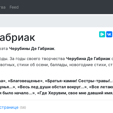
тва
Feed
Габриак
поэта
Черубины Де Габриак
.
годы. За годы своего творчества
Черубина Де Габриак
с
отных, стихи об осени, баллады, новогодние стихи, ст
na»
,
«Благовещенье»
,
«Братья-камни! Сестры-травы!..
нья...»
,
«Весь лед души обстал вокруг...»
,
«Все летаю
и было начало...»
,
«Где Херувим, свое мне давший имя.
 странице
(56)