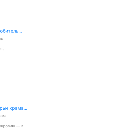
битель...
ь

ь,

ьи храма...
ама

окровищ — в 