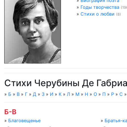
»
Биография поэта
»
Годы творчества
(19
»
Стихи о любви
(8)
Стихи Черубины Де Габри
»
Б
»
В
»
Г
»
Д
»
З
»
И
»
К
»
Л
»
М
»
Н
»
О
»
П
»
Р
»
С
Б-В
»
Благовещенье
»
Братья-ка