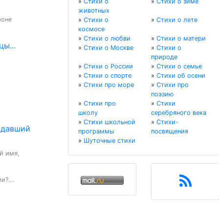
»
Стихи о
»
Стихи о зиме
животных
оне

»
Стихи о
»
Стихи о лете
космосе
»
Стихи о любви
»
Стихи о матери
ы...
»
Стихи о Москве
»
Стихи о
природе
»
Стихи о России
»
Стихи о семье
»
Стихи о спорте
»
Стихи об осени
»
Стихи про море
»
Стихи про
поэзию
»
Стихи про
»
Стихи
школу
серебряного века
»
Стихи школьной
»
Стихи-
 давший
программы
посвящения
»
Шуточные стихи
 имя,

и?...