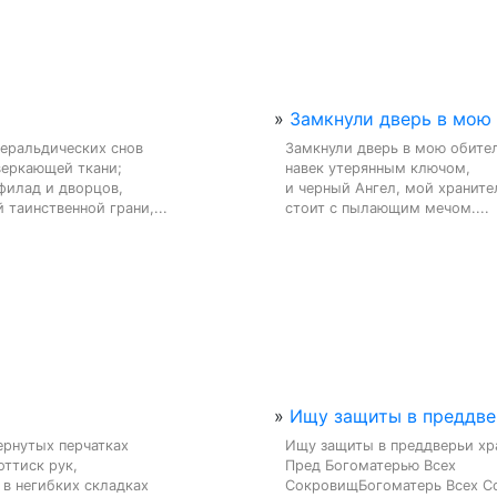
»
Замкнули дверь в мою о
геральдических снов

Замкнули дверь в мою обител
еркающей ткани;

навек утерянным ключом,

филад и дворцов,

и черный Ангел, мой хранител
 таинственной грани,...
стоит с пылающим мечом....
»
Ищу защиты в преддвер
рнутых перчатках

Ищу защиты в преддверьи хр
ттиск рук,

Пред Богоматерью Всех 
в негибких складках

СокровищБогоматерь Всех С