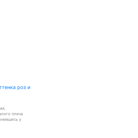
ттенка роз и
я,

лого плеча

нившись у 