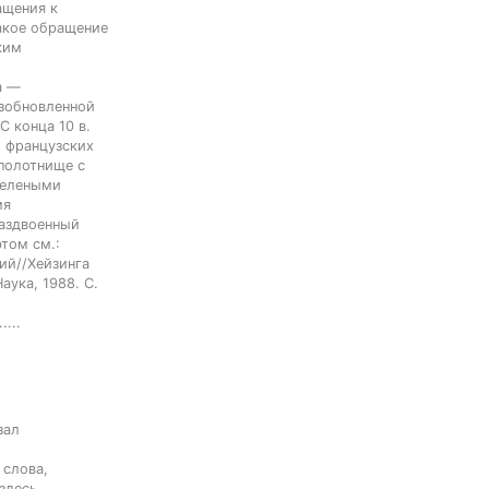
щения к 
акое обращение 
им 
 — 
зобновленной 
С конца 10 в. 
 французских 
полотнище с 
елеными 
я 
аздвоенный 
том см.: 
ий//Хейзинга 
аука, 1988. С. 
...
ал

слова,

здесь....