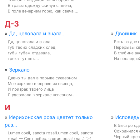
В травы одежду скинув с плеча,

В поле вечернем горю, как свеча....
Д-З
»
Да, целовала и знала...
»
Двойник
Да, целовала и знала

Есть на дне 
губ твоих сладких след,

Перерывы св
губы губам отдавала,

В глубине ан
греха тут нет....
На последней
»
Зеркало
Давно ты дал в порыве суеверном

Мне зеркало в оправе из свинца,

И призрак твоего лица

Я удержала в зеркале неверном....
И
»
Иерихонская роза цветет только
»
Исповедь
раз...
В быстро сде
Сохранился о
Lumen coeli, sancta rosa!Lumen coeli, sancta 
Черный креп 
rosa! — Свет небес, святая роза! (лат.)'">1
