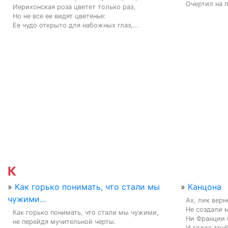
Очертил на пл
Иерихонская роза цветет только раз,

Но не все ее видят цветенье:

Ее чудо открыто для набожных глаз,...
К
»
Как горько понимать, что стали мы
»
Канцона
чужими...
Ах, лик верн
Не создали м
Как горько понимать, что стали мы чужими,

Ни Франции 
не перейдя мучительной черты.

И голос труб