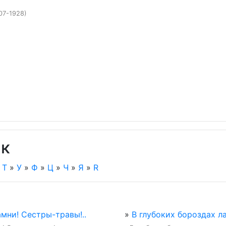
07-1928)
ак
»
Т
»
У
»
Ф
»
Ц
»
Ч
»
Я
»
R
мни! Сестры-травы!..
»
В глубоких бороздах ла