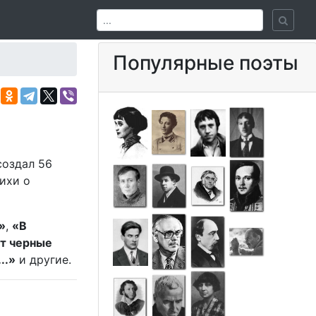
Популярные поэты
оздал 56
ихи о
»
,
«В
т черные
..»
и другие.