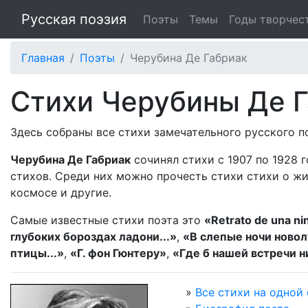
Русская поэзия
Поэты
Темы
Годы творчес
Главная
Поэты
Черубина Де Габриак
Стихи Черубины Де 
Здесь собраны все стихи замечательного русского 
Черубина Де Габриак
сочинял стихи с 1907 по 1928 
стихов. Среди них можно прочесть стихи стихи о жив
космосе и другие.
Самые известные стихи поэта это
«Retrato de una ni
глубоких бороздах ладони...»
,
«В слепые ночи новолу
птицы...»
,
«Г. фон Гюнтеру»
,
«Где б нашей встречи н
»
Все стихи на одной