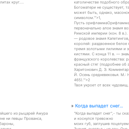
итах круг....
католичестве подобного обра
Богоматери не существует, т
может быть, однако, масонск
символом.'">1,

Пусть орифламмаОрифламма
первоначально алое знамя во
Римской империи (кон. 8 в.). 
— родовое знамя Капетингов,
королей: раздвоенное белое 
тремя золотыми лилиями и з
кистями. С конца 11 в. — знам
французского королевства: р
красный стяг (подробнее об э
Харитонович Д. Э. Комментар
Й. Осень средневековья. М.: Н
465).'">2

Твоя укроет от всех чудовищ...
»
Когда выпадет снег...
ейшего из рыцарей Амура

"Когда выпадет снег",- ты сказ
не ни певцы Прованса,

и коснулся тревожно

бароны,

моих губ, заглушив поцелуем 
адура...
Значит, счастье - не сон. Оно 