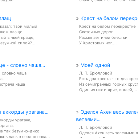
плащ
»
Крест на белом перекре
казал: твой милый

Крест на белом перекрестке

нном плаще...

Сказочных дорог.

ый в чьей праще,

Рассыпает иней блестки

езумной силой?...
У Христовых ног....
е - словно чаша...
»
Моей одной
 словно чаша

Л. П. Брюлловой

,

Есть два креста - то два крес
встреча наша

Из семигранных горных хруст
Один из них и ярче, и алей,...
ы аккорды урагана...
»
Оделся Ахен весь зел
ветвями...
ккорды урагана,

органа,

Л. П. Брюлловой

е так безумно-дико;

Оделся Ахен весь зелеными в
акрылась в сердце рана...