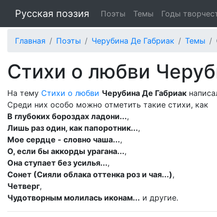
Русская поэзия
Поэты
Темы
Годы творчес
Главная
Поэты
Черубина Де Габриак
Темы
Стихи о любви Черуб
На тему
Стихи о любви
Черубина Де Габриак
написал
Среди них особо можно отметить такие стихи, как
В глубоких бороздах ладони...
,
Лишь раз один, как папоротник...
,
Мое сердце - словно чаша...
,
О, если бы аккорды урагана...
,
Она ступает без усилья...
,
Сонет (Сияли облака оттенка роз и чая...)
,
Четверг
,
Чудотворным молилась иконам...
и другие.