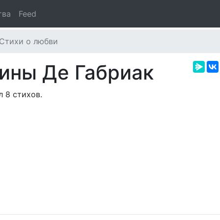
тва
Feed
Стихи о любви
ины Де Габриак
 8 стихов.