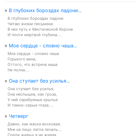
»
В глубоких бороздах ладони...
В глубоких бороздах ладони

Читаю жизни письмена:

В них путь к Мистической Короне

И плоти мертвой глубина....
»
Мое сердце - словно чаша...
Мое сердце - словно чаша

Горького вина,

Оттого, что встреча наша

Не полна....
»
Она ступает без усилья...
Она ступает без усилья,

Она неслышна, как гроза,

У ней серебряные крылья

И темно-серые глаза....
»
Четверг
Давно, как маска восковая,

Мне на лицо легла печаль...

Среди живых я не живая,
