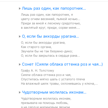
»
Лишь раз один, как папоротник...
Лишь раз один, как папоротник, я

цвету огнем весенней, пьяной ночью...

Приди за мной к лесному средоточью,

в заклятый круг, приди, сорви меня....
»
О, если бы аккорды урагана...
О, если бы аккорды урагана,

Как старого органа,

Звучали бы не так безумно-дико;

О, если бы закрылась в сердце рана...
»
Сонет (Сияли облака оттенка роз и чая...)
Графу А. Н. Толстому

Сияли облака оттенка роз и чая,

Спустилась мягко шаль с усталого плеча

На влажный шелк травы, склонившись у ключа,...
»
Чудотворным молилась иконам...
Чудотворным молилась иконам,

призывала на помощь любовь,

а на сердце малиновым звоном
