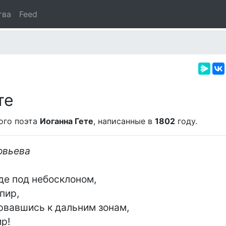
тва
Feed
те
ого поэта
Иоганна Гете
, написанные в
1802
году.
овьева
де под небосклоном,

рвавшись к дальним зонам,
