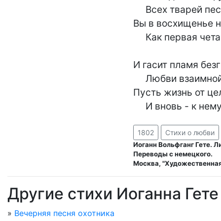
     Всех тварей пестрота;

Вы в восхищенье н
     Как первая чета.

И гасит пламя без
     Любви взаимной взгляд.

Пусть жизнь от це
     И вновь - к не
1802
Стихи о любви
Иоганн Вольфганг Гете. Л
Переводы с немецкого.
Москва, "Художественная 
Другие стихи Иоганна Гете
»
Вечерняя песня охотника