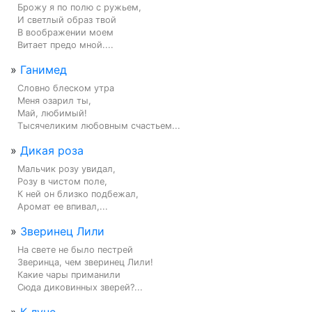
Брожу я по полю с ружьем,

И светлый образ твой

В воображении моем

Витает предо мной....
»
Ганимед
Словно блеском утра

Меня озарил ты,

Май, любимый!

Тысячеликим любовным счастьем...
»
Дикая роза
Мальчик розу увидал,

Розу в чистом поле,

К ней он близко подбежал,

Аромат ее впивал,...
»
Зверинец Лили
На свете не было пестрей

Зверинца, чем зверинец Лили!

Какие чары приманили

Сюда диковинных зверей?...