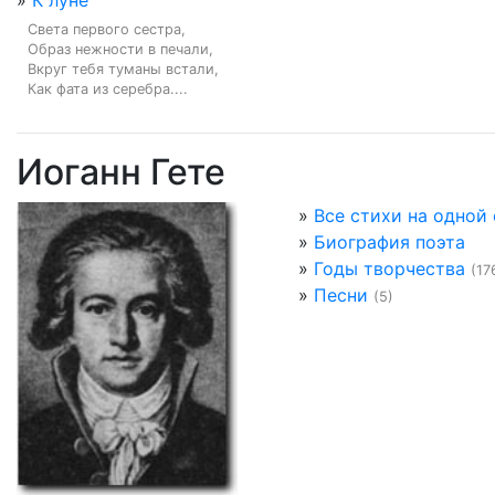
»
К луне
Света первого сестра,

Образ нежности в печали,

Вкруг тебя туманы встали,

Как фата из серебра....
Иоганн Гете
»
Все стихи на одной
»
Биография поэта
»
Годы творчества
(17
»
Песни
(5)