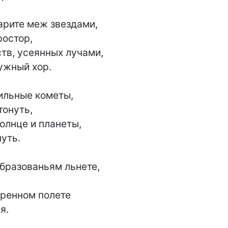
рите меж звездами,

тв, усеянных лучами,

ильные кометы,

солнце и планеты,

разованьям льнете,

ренном полете
