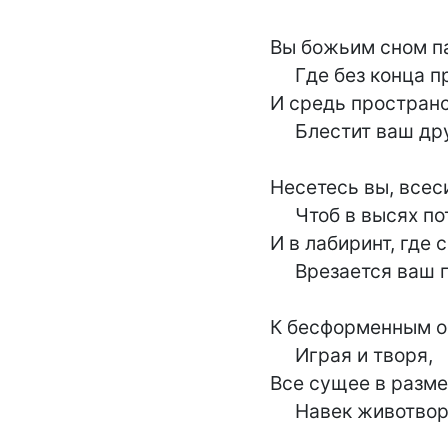
Вы божьим сном па
     Где без конца простор,

И средь пространс
     Блестит ваш дружный хор.

Несетесь вы, всес
     Чтоб в высях потонуть,

И в лабиринт, где 
     Врезается ваш путь.

К бесформенным об
     Играя и творя,

Все сущее в разме
     Навек животворя.
