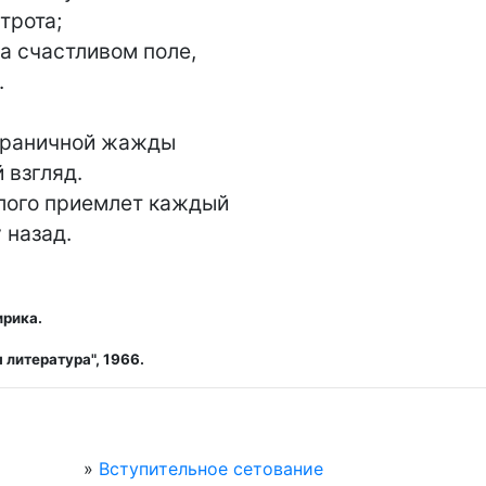
а счастливом поле,

граничной жажды

лого приемлет каждый

му назад.
ирика.
литература", 1966.
»
Вступительное сетование