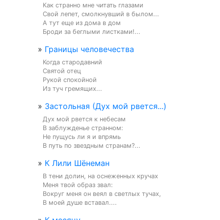
Как странно мне читать глазами

Свой лепет, смолкнувший в былом...

А тут еще из дома в дом

Броди за беглыми листками!...
»
Границы человечества
Когда стародавний

Святой отец

Рукой спокойной

Из туч гремящих...
»
Застольная (Дух мой рвется...)
Дух мой рвется к небесам

В заблужденье странном:

Не пущусь ли я и впрямь

В путь по звездным странам?...
»
К Лили Шёнеман
В тени долин, на оснеженных кручах

Меня твой образ звал:

Вокруг меня он веял в светлых тучах,

В моей душе вставал....