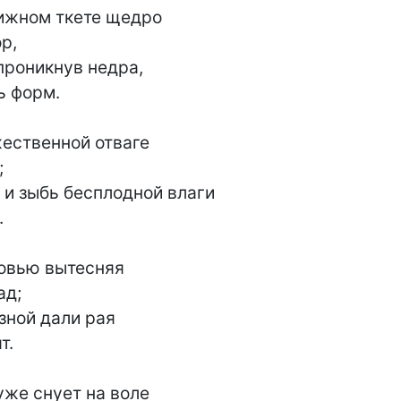
ижном ткете щедро

проникнув недра,

ественной отваге

 и зыбь бесплодной влаги

овью вытесняя

зной дали рая

уже снует на воле
