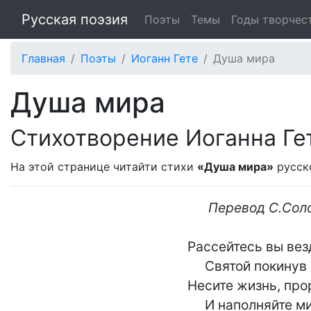
Русская поэзия
Поэты
Темы
Годы творчес
Главная
Поэты
Иоганн Гете
Душа мира
Душа мира
Стихотворение Иоганна Ге
На этой странице читайти стихи
«Душа мира»
русск
Перевод С.Сол
Рассейтесь вы вез
     Святой покинув пир,

Несите жизнь, про
     И наполняйте мир!
