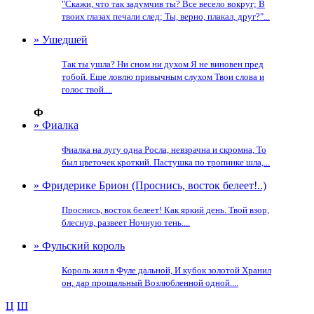
"Скажи, что так задумчив ты? Все весело вокруг; В
твоих глазах печали след; Ты, верно, плакал, друг?"...
» Ушедшей
Так ты ушла? Ни сном ни духом Я не виновен пред
тобой. Еще ловлю привычным слухом Твои слова и
голос твой....
Ф
» Фиалка
Фиалка на лугу одна Росла, невзрачна и скромна, То
был цветочек кроткий. Пастушка по тропинке шла,...
» Фридерике Брион (Проснись, восток белеет!..)
Проснись, восток белеет! Как яркий день. Твой взор,
блеснув, развеет Ночную тень....
» Фульский король
Король жил в Фуле дальной, И кубок золотой Хранил
он, дар прощальный Возлюбленной одной....
Ц
Ш