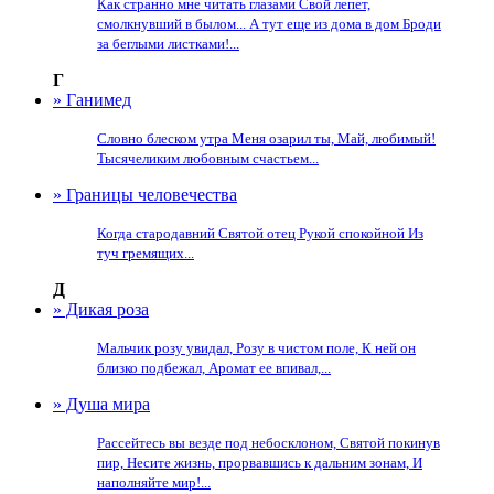
Как странно мне читать глазами Свой лепет,
смолкнувший в былом... А тут еще из дома в дом Броди
за беглыми листками!...
Г
» Ганимед
Словно блеском утра Меня озарил ты, Май, любимый!
Тысячеликим любовным счастьем...
» Границы человечества
Когда стародавний Святой отец Рукой спокойной Из
туч гремящих...
Д
» Дикая роза
Мальчик розу увидал, Розу в чистом поле, К ней он
близко подбежал, Аромат ее впивал,...
» Душа мира
Рассейтесь вы везде под небосклоном, Святой покинув
пир, Несите жизнь, прорвавшись к дальним зонам, И
наполняйте мир!...