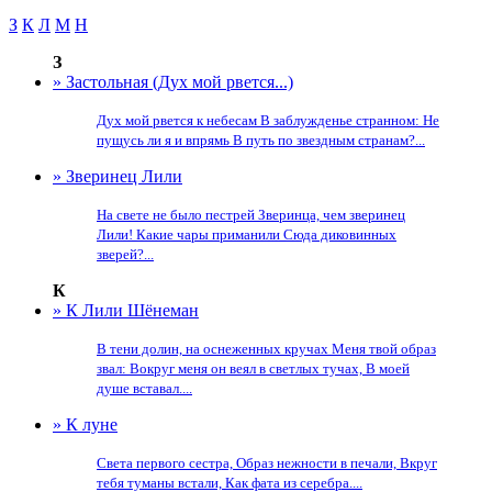
З
К
Л
М
Н
З
» Застольная (Дух мой рвется...)
Дух мой рвется к небесам В заблужденье странном: Не
пущусь ли я и впрямь В путь по звездным странам?...
» Зверинец Лили
На свете не было пестрей Зверинца, чем зверинец
Лили! Какие чары приманили Сюда диковинных
зверей?...
К
» К Лили Шёнеман
В тени долин, на оснеженных кручах Меня твой образ
звал: Вокруг меня он веял в светлых тучах, В моей
душе вставал....
» К луне
Света первого сестра, Образ нежности в печали, Вкруг
тебя туманы встали, Как фата из серебра....