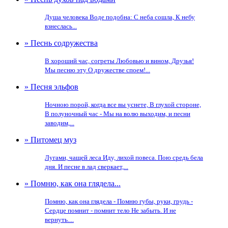
Душа человека Воде подобна: С неба сошла, К небу
взнеслась...
» Песнь содружества
В хороший час, согреты Любовью и вином, Друзья!
Мы песню эту О дружестве споем!...
» Песня эльфов
Ночною порой, когда все вы уснете, В глухой стороне,
В полуночный час - Мы на волю выходим, и песни
заводим,...
» Питомец муз
Лугами, чащей леса Иду, лихой повеса. Пою средь бела
дня. И песне в лад сверкает,...
» Помню, как она глядела...
Помню, как она глядела - Помню губы, руки, грудь -
Сердце помнит - помнит тело Не забыть. И не
вернуть....