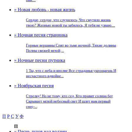
» Новая любовь - новая жизнь
Сердце, сердце, что случилось, Что смутило жизнь
твою? Жизнью новой ты забилось, Я тебя не узнаю....
» Ночная песня странника
Горные вершины Спят во тьме ночной, Тихие долины
Полны свежей мглой;...
» Ночные песни путника
1 Ты, что с неба и вполне Все страданья укрощаешь И
несчастного вдвойне...
» Ноябрьская песня
Стрелку! Но не тому, кто сед, Кто правит солнца бег,
Скрывает мглой небесный свет И шлет нам первый
снег,-...
П
Р
С
У
Ф
П
» Песнь духов над водами