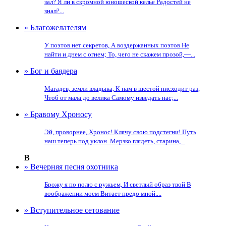
зал? Я ли в скромной юношеской келье Радостей не
знал?...
» Благожелателям
У поэтов нет секретов, А воздержанных поэтов Не
найти и днем с огнем; То, чего не скажем прозой,—...
» Бог и баядера
Магадев, земли владыка, К нам в шестой нисходит раз,
Чтоб от мала до велика Самому изведать нас;...
» Бравому Хроносу
Эй, проворнее, Хронос! Клячу свою подстегни! Путь
наш теперь под уклон. Мерзко глядеть, старина,...
В
» Вечерняя песня охотника
Брожу я по полю с ружьем, И светлый образ твой В
воображении моем Витает предо мной....
» Вступительное сетование