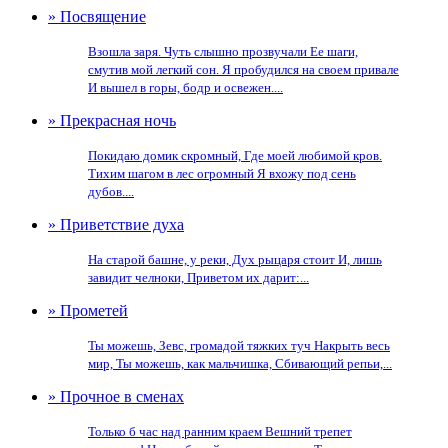
» Посвящение
Взошла заря. Чуть слышно прозвучали Ее шаги,
смутив мой легкий сон. Я пробудился на своем привале
И вышел в горы, бодр и освежен....
» Прекрасная ночь
Покидаю домик скромный, Где моей любимой кров.
Тихим шагом в лес огромный Я вхожу под сень
дубов....
» Приветствие духа
На старой башне, у реки, Дух рыцаря стоит И, лишь
завидит челноки, Приветом их дарит:...
» Прометей
Ты можешь, Зевс, громадой тяжких туч Накрыть весь
мир, Ты можешь, как мальчишка, Сбивающий репьи,...
» Прочное в сменах
Только б час над ранним краем Вешний трепет