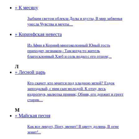
» К месяцу
Зыбким светом облекла Долы и кусты, В мир забвенья
унесла Чувства и мечты....
» Коринфская невеста
Из Афин в Коринф многоколонный Юный гость
приходит, незнаком,- Там когда-то житель
благосклонный Хлеб и соль водил с его отцом;...
Л
» Лесной царь
Кто скачет, кто мчится под хладною мглой? Ездок
запоздалый, с ним сын молодой. К отцу, весь
издрогнув, малютка приник; Обняв, его держит и греет
старик....
М
» Майская песня
Как все ликует, Поет, звенит! В цвету долина, В огне
зенит!...