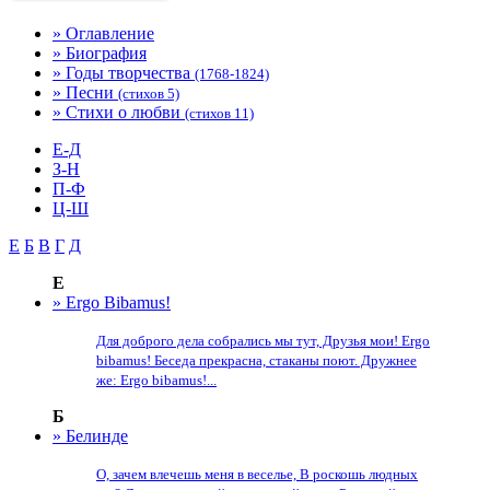
» Оглавление
» Биография
» Годы творчества
(1768-1824)
» Песни
(стихов 5)
» Стихи о любви
(стихов 11)
E-Д
З-Н
П-Ф
Ц-Ш
E
Б
В
Г
Д
E
» Ergo Bibamus!
Для доброго дела собрались мы тут, Друзья мои! Ergo
bibamus! Беседа прекрасна, стаканы поют. Дружнее
же: Ergo bibamus!...
Б
» Белинде
О, зачем влечешь меня в веселье, В роскошь людных