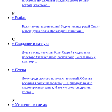
простоял! Но уж белый дождь, сдуваем Теплым
ветром, замелькал....
Р
» Рыбак
Бежит волна, шумит волна! Задумчив, над рекой Сидит
рыбак; душа полна Прохладной тишиной....
С
» Свидание и разлука
Душа в огне, нет силы боле, Скорей в седло и на
простор! Уж вечер плыл, лаская поле, Висела ночь у
края гор....
» Смена
Лежу средь лесного потока, счастливый, Объятья
раскрыл я волне шаловливой,— Прильнула ко мне,
сладострастьем дыша, И вот уж смеется, дразня,
убегая,...
У
» Утешение в слезах