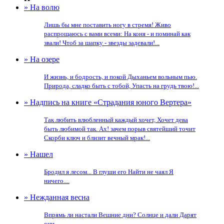
» На волю
Лишь бы мне поставить ногу в стремя! Живо
распрощаюсь с вами всеми: На коня - и поминай как
звали! Чтоб за шапку - звезды задевали!...
» На озере
И жизнь, и бодрость, и покой Дыханьем вольным пью.
Природа, сладко быть с тобой, Упасть на грудь твою!...
» Надпись на книге «Страдания юного Вертера»
Так любить влюбленный каждый хочет, Хочет дева
быть любимой так. Ах! зачем порыв святейший точит
Скорби ключ и близит вечный мрак!...
» Нашел
Бродил я лесом... В глуши его Найти не чаял Я
ничего....
» Нежданная весна
Впрямь ли настали Вешние дни? Солнце и дали Дарят
они....