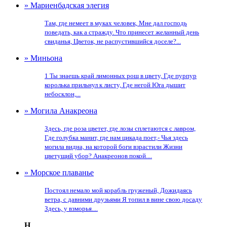
» Мариенбадская элегия
Там, где немеет в муках человек, Мне дал господь
поведать, как а стражду. Что принесет желанный день
свиданья, Цветок, не распустившийся доселе?...
» Миньона
1 Ты знаешь край лимонных рощ в цвету, Где пурпур
королька прильнул к листу, Где негой Юга дышит
небосклон,...
» Могила Анакреона
Здесь, где роза цветет, где лозы сплетаются с лавром,
Где голубка манит, где нам цикада поет,- Чья здесь
могила видна, на которой боги взрастили Жизни
цветущий убор? Анакреонов покой....
» Морское плаванье
Постоял немало мой корабль груженый, Дожидаясь
ветра, с давними друзьями Я топил в вине свою досаду
Здесь, у взморья....
Н