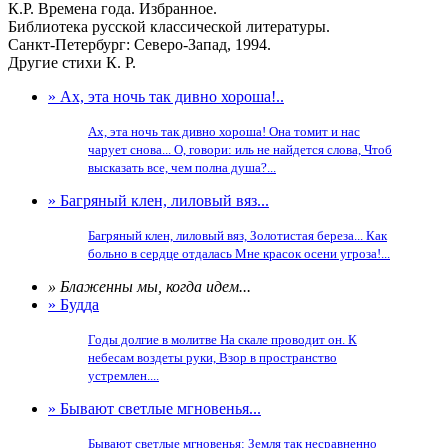
К.Р. Времена года. Избранное.
Библиотека русской классической литературы.
Санкт-Петербург: Северо-Запад, 1994.
Другие стихи К. Р.
» Ах, эта ночь так дивно хороша!..
Ах, эта ночь так дивно хороша! Она томит и нас
чарует снова... О, говори: иль не найдется слова, Чтоб
высказать все, чем полна душа?...
» Багряный клен, лиловый вяз...
Багряный клен, лиловый вяз, Золотистая береза... Как
больно в сердце отдалась Мне красок осени угроза!...
» Блаженны мы, когда идем...
» Будда
Годы долгие в молитве На скале проводит он. К
небесам воздеты руки, Взор в пространство
устремлен....
» Бывают светлые мгновенья...
Бывают светлые мгновенья: Земля так несравненно