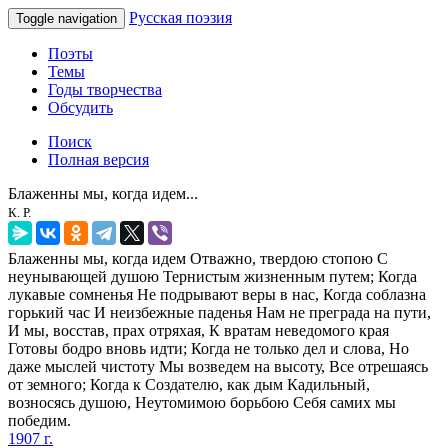
Русская поэзия
Toggle navigation
Поэты
Темы
Годы творчества
Обсудить
Поиск
Полная версия
Блаженны мы, когда идем...
К. Р.
Блаженны мы, когда идем Отважно, твердою стопою С
неунывающей душою Тернистым жизненным путем; Когда
лукавые сомненья Не подрывают веры в нас, Когда соблазна
горький час И неизбежные паденья Нам не преграда на пути,
И мы, восстав, прах отряхая, К вратам неведомого края
Готовы бодро вновь идти; Когда не только дел и слова, Но
даже мыслей чистоту Мы возведем на высоту, Все отрешаясь
от земного; Когда к Создателю, как дым Кадильный,
возносясь душою, Неутомимою борьбою Себя самих мы
победим.
1907 г.